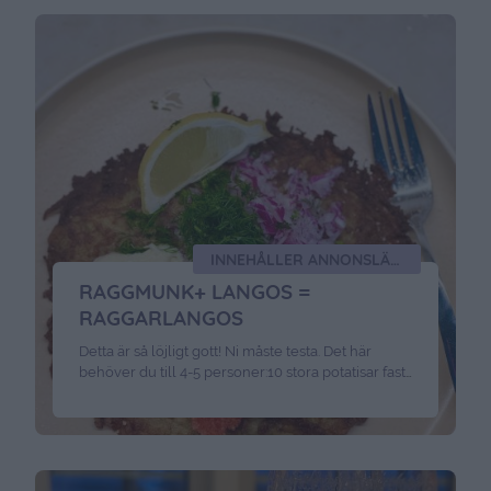
INNEHÅLLER ANNONSLÄNK FÖR BUBBLEROOM
RAGGMUNK+ LANGOS =
RAGGARLANGOS
Detta är så löjligt gott! Ni måste testa. Det här
behöver du till 4-5 personer:10 stora potatisar fast
sort ( minst 800 gram )6 dl mjölk2 1/2 dl vetemjöl2
ägg1 tsk saltsmör till stekning1 vitlöksklyfta
Topping: smetana, dill, rödlök, handskalade räkor,
och citron Gör så här:Skala & riv potatisen grovt
ner i en bunke. Vispa …
Continued