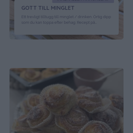
GOTT TILL MINGLET
Ett trevligt tilltugg till minglet / drinken. Örtig dipp
som du kan toppa efter behag. Recept på
basilikasås :1 kruka med färsk basilika2 dl grekisk
yougurt1/2 dl creme fraiche3 msk olivolja1/2 tsk
örtkryddalite flingsalt Toppa med soltorkad tomat
och klippt gräslök + chiliflakes Så här gör du
basilikasåsen: Plocka bort basilika bladen och lägg
i en …
Continued