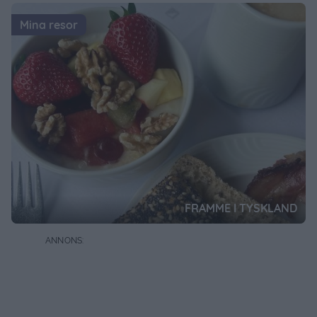
VECKOMATSEDEL
v21
28 MAJ, 2023
Mina resor
VECKOMATSEDEL
v15
11 APRIL, 2023
VECKOMATSEDEL
v11
19 MARS, 2023
VECKOMATSEDEL
v10
12 MARS, 2023
VECKOMATSEDEL
v09
5 MARS, 2023
MAJESTÄTISKA BORNHOLM
FRAMME I TYSKLAND
Visa alla