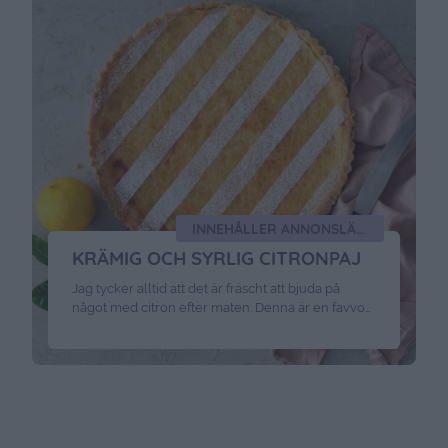
INNEHÅLLER ANNONSLÄNK FÖR CELLBES
KRÄMIG OCH SYRLIG CITRONPAJ
Jag tycker alltid att det är fräscht att bjuda på
något med citron efter maten. Denna är en favvo
hemma hos oss! Det här behöver du :3 dl
vetemjöl1 dl strösocker1/2 tsk bakpulver175 gram
smält smör Fyllning: 3 ägg2 1/2 dl strösocker1 tsk
vaniljsocker1 1/2 dl gräddesaft av 2 citroner + skal
Gör så här:Ställ ugnen på …
Continued