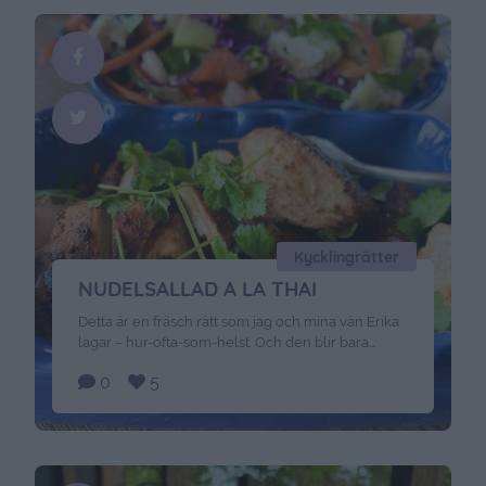
Kycklingrätter
NUDELSALLAD A LA THAI
Detta är en fräsch rätt som jag och mina vän Erika
lagar – hur-ofta-som-helst. Och den blir bara
godare och godare för varje dag som den får stå
0
5
på sig i kylskåpet. Rekommenderas att provas så
snart ni bara hinner. Det här behöver du: 500 gram
kyckling3 1/2 msk flytande honung 1 msk riven
ingefära1/2 röd chili2 …
Continued