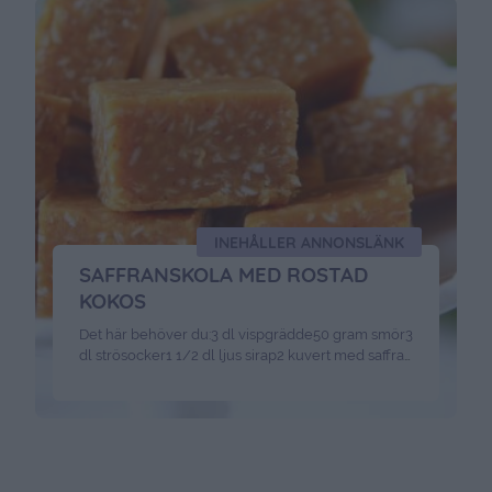
torrt vin2 1/2 – 3 dl …
Continued
INEHÅLLER ANNONSLÄNK
SAFFRANSKOLA MED ROSTAD
KOKOS
Det här behöver du:3 dl vispgrädde50 gram smör3
dl strösocker1 1/2 dl ljus sirap2 kuvert med saffran
( = 1 gram )1 1/2 dl kokos Gör så härBlanda grädde,
smör, socker & sirap i en stor tjockbottnad kastrull.
Låt detta sjua upp till 120 grader, eller tills kolan
klarar kulprovet.* Under tiden rostar du kokosen …
Continued