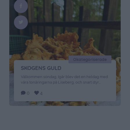
Okategoriserade
SKOGENS GULD
Välkommen söndag, Igår blev det en heldag med
våra tonåringarna på Liseberg, och snart styr
kosan vidare mot västkusten.Nu vankas ett par
0
4
dagar på spa och avkoppling, vill ni följa med oss
där så uppdaterar jag flitigt på Instagram ( heter
@jennysmatblogg även där) Något jag gjort nu
annars sensommar och början på hösten är …
Continued