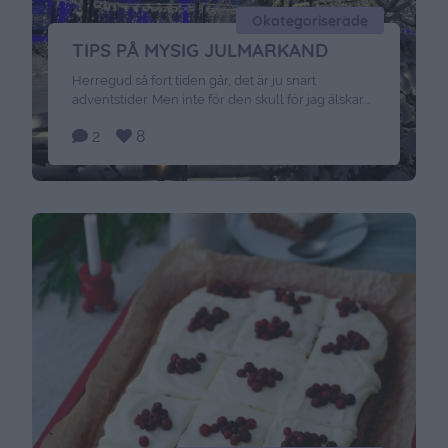
Okategoriserade
TIPS PÅ MYSIG JULMARKAND
Herregud så fort tiden går, det är ju snart
adventstider. Men inte för den skull för jag älskar
advent och jag äääälskar att åka på julmarknad,
2
8
och vill gärna ha tips på mysiga sådana. Vilka är
era bästa tips?