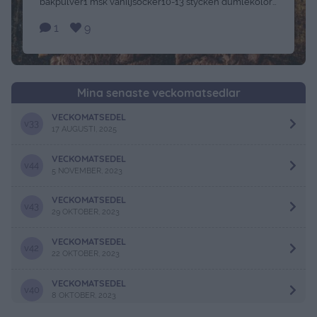
bakpulver1 msk vaniljsocker10-13 stycken dumlekolor
Gör så här: Ställ ugnen på 200 grader, och ta fram en
1
9
plåt med bakplåtspapperRör ihop socker och
rumsvarmt smör mjukt och arbeta i sirapen. Blanda de
torra ingredienserna för sig och rör sedan …
Continued
Mina senaste veckomatsedlar
VECKOMATSEDEL
v33
17 AUGUSTI, 2025
VECKOMATSEDEL
v44
5 NOVEMBER, 2023
VECKOMATSEDEL
v43
29 OKTOBER, 2023
VECKOMATSEDEL
v42
22 OKTOBER, 2023
VECKOMATSEDEL
v40
8 OKTOBER, 2023