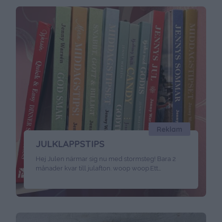
Reklam
JULKLAPPSTIPS
Hej Julen närmar sig nu med stormsteg! Bara 2
månader kvar till julafton. woop woop.Ett
julklappstips från mig till dig är mina böcker , om
inte som julklapp så kanske perfekt till
julklappsspelet. Ni hittar alla mina böcker här . ❤️
❤️ ❤️ ❤️ ❤️ ❤️ ❤️ ❤️ ❤️Och vill ni ha ett annat
julklappstips …
Continued