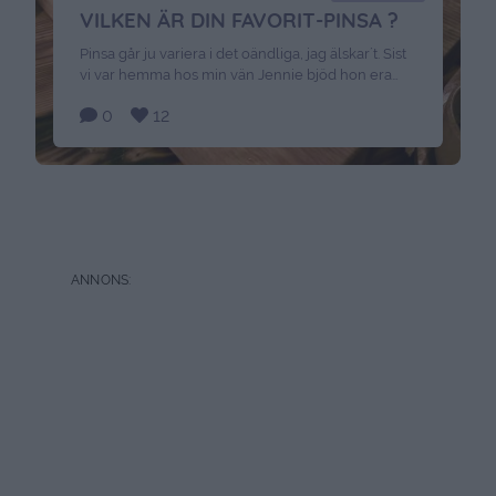
VILKEN ÄR DIN FAVORIT-PINSA ?
Pinsa går ju variera i det oändliga, jag älskar´t. Sist
vi var hemma hos min vän Jennie bjöd hon era
rad olika varianter. Lätt att förbereda också och
0
12
bara skjutsa in i ugnen när gästerna kommer. Har
du någon favorit, tipsa i kommentarerna.