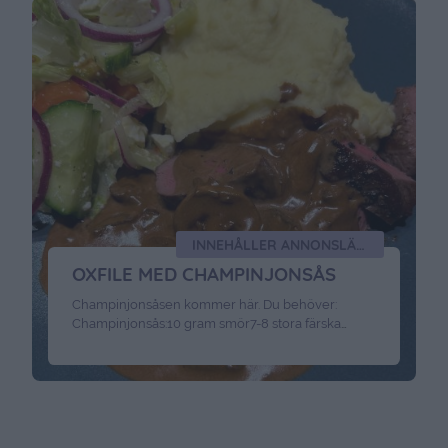
INNEHÅLLER ANNONSLÄNK FÖR CELLBES
OXFILE MED CHAMPINJONSÅS
Champinjonsåsen kommer här. Du behöver:
Champinjonsås:10 gram smör7-8 stora färska
champinjoner (eller dubbelt så många små)1 msk
finhackad scharlottenlök3 dl grädde1/2 tärning
med grönsaksbuljong1 msk kinesisk sojaev.
maizena Gör champinjonsåsen så här:Tvätta och
skär svampen i små bitar. Hetta upp en stekpanna
med smör, när smöret tystnat, häller du ner den