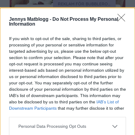
REKLAM FÖR BUBBLEROOM
MJUK PEPPARKAKA
Jennys Matblogg -
Do Not Process My Personal
En saftig pepparkaka med krämig glasyr. Måste
Information
provas till advent eller julbaket. Det här behöver
du: 200 gram rumsvarmt smör4 dl strösocker 3
If you wish to opt-out of the sale, sharing to third parties, or
ägg 3 dl filmjölk 4 dl vetemjöl 1 msk kanel 2 tsk
processing of your personal or sensitive information for
malen kryddnejlika1 msk malen kardemumma
1/2 msk malen ingefära1/2 msk bikarbonat *
targeted advertising by us, please use the below opt-out
lingon att garnera med Glasyren: 150 gram
section to confirm your selection. Please note that after your
rumsvarmt …
Continued
opt-out request is processed you may continue seeing
interest-based ads based on personal information utilized by
us or personal information disclosed to third parties prior to
your opt-out. You may separately opt-out of the further
disclosure of your personal information by third parties on the
IAB’s list of downstream participants. This information may
also be disclosed by us to third parties on the
IAB’s List of
Downstream Participants
that may further disclose it to other
third parties.
Personal Data Processing Opt Outs