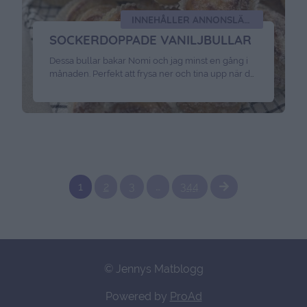
INNEHÅLLER ANNONSLÄNKAR
SOCKERDOPPADE VANILJBULLAR
Dessa bullar bakar Nomi och jag minst en gång i
månaden. Perfekt att frysa ner och tina upp när du
får oväntat besök. Så goda att de bara smälter i
munnen Det här hade vi i vetedegen, cirka 50
bullar : 1 pkt jäst150 gram smör5 dl mjölk1 1/2 dl
socker1 burk ( 250 g) …
Continued
1
2
3
…
344
© Jennys Matblogg
Powered by
ProAd