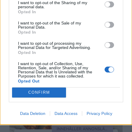
I want to opt-out of the Sharing of my
personal data.
INNEHÅLLER ANNONSLÄNKAR FÖR BUBBLEROOM
Opted In
LÄCKRA JORDNÖTSKEX MED
KOLASMAK
I want to opt-out of the Sale of my
Personal Data.
Detta var något jag provade ihop när jag var
Opted In
hemma och förkyld och fick taga vad man hava.
Nog för att det är enkelt, men det är även så gott
I want to opt-out of processing my
Personal Data for Targeted Advertising.
så det smälter i hela munnen. Du behöver: 20 st
Opted In
salta kex2 påsar med werthers kolor a 135 gram 2
msk vispgrädde 2 1/2 – …
Continued
I want to opt-out of Collection, Use,
Retention, Sale, and/or Sharing of my
Personal Data that Is Unrelated with the
Purposes for which it was collected.
Opted Out
CONFIRM
Data Deletion
Data Access
Privacy Policy
INNEHÅLLER ANNONSLÄNK FÖR BUBBLEROOM