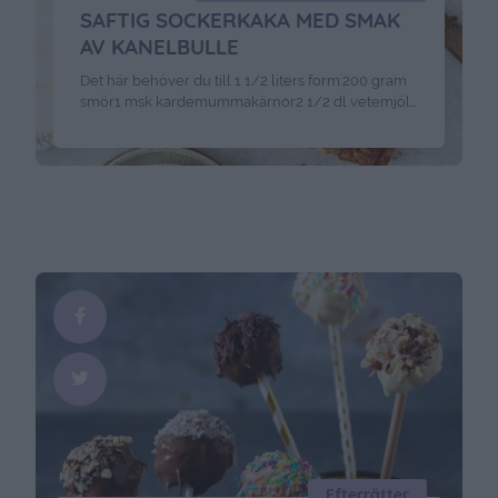
SAFTIG SOCKERKAKA MED SMAK
AV KANELBULLE
Det här behöver du till 1 1/2 liters form:200 gram
smör1 msk kardemummakärnor2 1/2 dl vetemjöl2
dl strösocker2 tsk bakpulver3 ägg
Kanelfyllning:50 g smör3/4 dl strösocker3 msk
malen kanel2 tsk vanilj Garnering:pärlsocker Gör
så här:Sätt ugnen på 180 grader. Smörj & bröa en
avlång form på 1 1/2 liter. Smält smöret och låt
svalna. Mortla …
Continued
Efterrätter