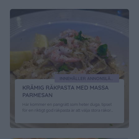
INNEHÅLLER ANNONSLÄNK
KRÄMIG RÄKPASTA MED MASSA
PARMESAN
Här kommer en pangrätt som heter duga, tipset
för en riktigt god räkpasta är att välja stora räkor
med skal som du själv skalar. Glöm inte bort och
spara skalen för att göra egen skaldjursfond. Det
här behöver du: Valfri pasta för 4 personerolivolja1
scharlottenlök4-5 vitlöksklyftor 1/2 chilifrukt1 dl