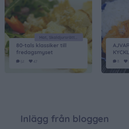
Mat, Skaldjursrätter
80-tals klassiker till
AJVA
fredagsmyset
KYCKL
52
47
8
Inlägg från bloggen