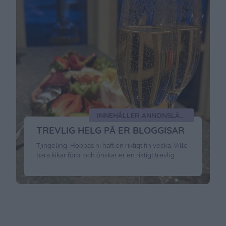
INNEHÅLLER ANNONSLÄNKAR FÄR BUBBLEROOM
TREVLIG HELG PÅ ER BLOGGISAR
Tjingeling, Hoppas ni haft en riktigt fin vecka. Ville
bara kikar förbi och önskar er en riktigt trevlig
helg. Har ni några roliga planer ? Vi har börjat
komma i ordning nu i nya lyan – är ni nyfikna så får
ni hålla lite utkik på Instagram där ska jag visa hur
vi bor. Och …
Continued