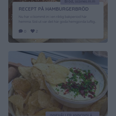
Bröd, scones.m.m
RECEPT PÅ HAMBURGERBRÖD
Nu har vi kommit in i en riktig bakperiod här
hemma. Sist ut var det här goda hemgjorda luftiga
hamburgerbrödet. Jag brukar dubbla receptet för
0
2
att de är smidiga att frysa in och ta upp och tina när
det är dags. Du behöver: 1/2 pkt jäst 25 gram smör
2 1/2 dl mjölk1/2 tsk salt …
Continued
INNEHÅLLER ANNONSLÄNK FÖR CELLBES