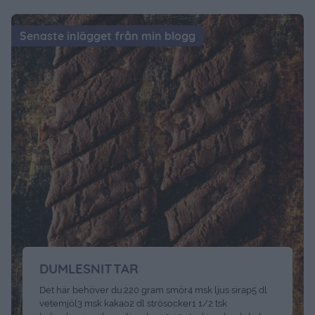
Senaste inlägget från min blogg
DUMLESNITTAR
Det här behöver du:220 gram smör4 msk ljus sirap5 dl
vetemjöl3 msk kakao2 dl strösocker1 1/2 tsk