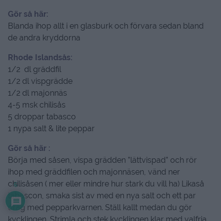
Gör så här:
Blanda ihop allt i en glasburk och förvara sedan bland
de andra kryddorna
Rhode Islandsås:
1/2 dl gräddfil
1/2 dl vispgrädde
1/2 dl majonnäs
4-5 msk chilisås
5 droppar tabasco
1 nypa salt & lite peppar
Gör så här :
Börja med såsen, vispa grädden ”lättvispad” och rör
ihop med gräddfilen och majonnäsen, vänd ner
chilisåsen ( mer eller mindre hur stark du vill ha) Likaså
6
tabascon, smaka sist av med en nya salt och ett par
drag med pepparkvarnen. Ställ kallt medan du gör
kycklingen. Strimla och stek kycklingen klar med valfria