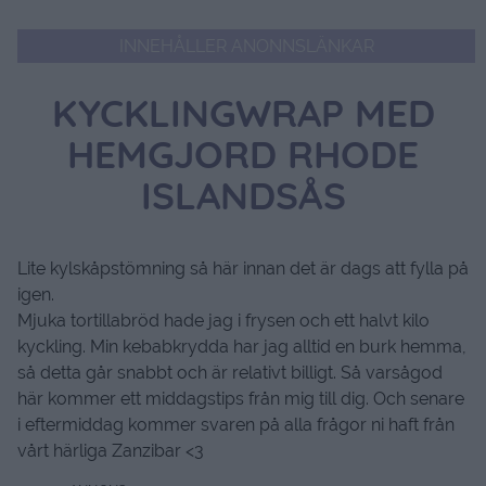
INNEHÅLLER ANONNSLÄNKAR
KYCKLINGWRAP MED
HEMGJORD RHODE
ISLANDSÅS
Lite kylskåpstömning så här innan det är dags att fylla på
igen.
Mjuka tortillabröd hade jag i frysen och ett halvt kilo
kyckling. Min kebabkrydda har jag alltid en burk hemma,
så detta går snabbt och är relativt billigt. Så varsågod
här kommer ett middagstips från mig till dig. Och senare
i eftermiddag kommer svaren på alla frågor ni haft från
vårt härliga Zanzibar <3