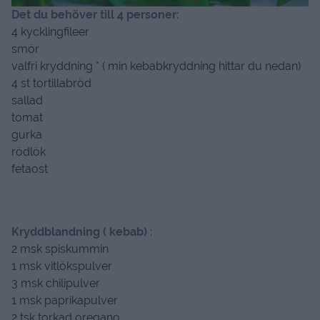
Det du behöver till 4 personer:
4 kycklingfileer
smör
valfri kryddning * ( min kebabkryddning hittar du nedan)
4 st tortillabröd
sallad
tomat
gurka
rödlök
fetaost
Kryddblandning ( kebab)
:
2 msk spiskummin
1 msk vitlökspulver
3 msk chilipulver
1 msk paprikapulver
2 tsk torkad oregano