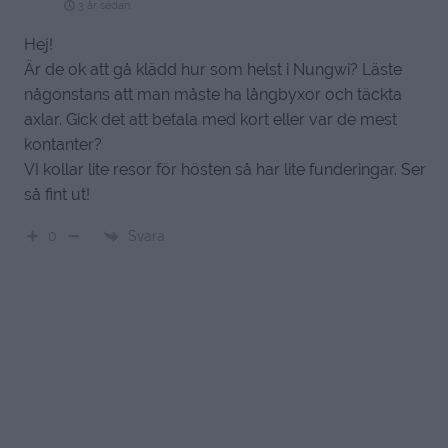
3 år sedan
Hej!
Är de ok att gå klädd hur som helst i Nungwi? Läste
någonstans att man måste ha långbyxor och täckta
axlar. Gick det att betala med kort eller var de mest
kontanter?
VI kollar lite resor för hösten så har lite funderingar. Ser
så fint ut!
Svara
0