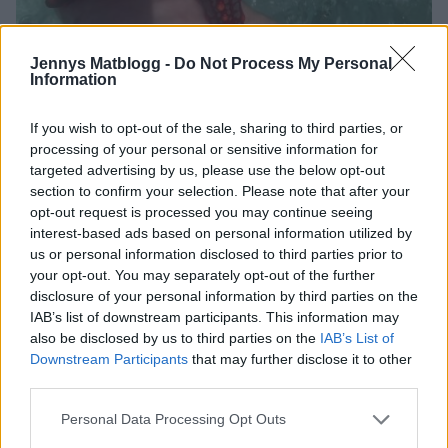
Jennys Matblogg -
Do Not Process My Personal
Information
If you wish to opt-out of the sale, sharing to third parties, or
processing of your personal or sensitive information for
targeted advertising by us, please use the below opt-out
Ingen sjöstjärna har kommit till skada här, den var bara
section to confirm your selection. Please note that after your
ett par sekunder över ytan för en bild innan vi stoppade
opt-out request is processed you may continue seeing
tillbaka den i böljan den blå.
interest-based ads based on personal information utilized by
us or personal information disclosed to third parties prior to
your opt-out. You may separately opt-out of the further
disclosure of your personal information by third parties on the
IAB’s list of downstream participants. This information may
also be disclosed by us to third parties on the
IAB’s List of
Downstream Participants
that may further disclose it to other
third parties.
Personal Data Processing Opt Outs