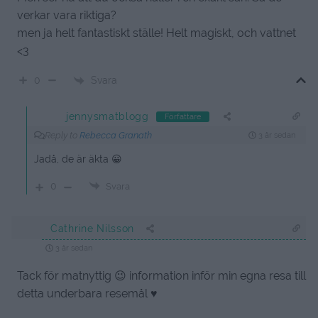
verkar vara riktiga?
men ja helt fantastiskt ställe! Helt magiskt, och vattnet
<3
Svara
0
jennysmatblogg
Författare
Reply to
Rebecca Granath
3 år sedan
Jadå, de är äkta 😀
0
Svara
Cathrine Nilsson
3 år sedan
Tack för matnyttig 😉 information inför min egna resa till
detta underbara resemål ♥️