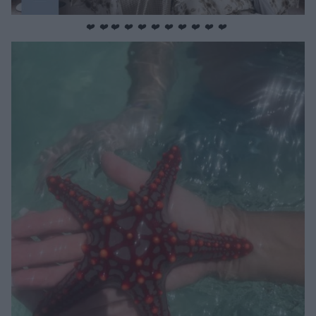
❤️ ❤️ ❤️ ❤️ ❤️ ❤️ ❤️ ❤️ ❤️ ❤️ ❤️