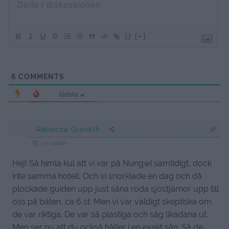
{}
[+]
6
COMMENTS
äldsta
Rebecca Granath
3 år sedan
Hej! Så himla kul att vi var på Nungwi samtidigt, dock
inte samma hotell. Och vi snorklade en dag och då
plockade guiden upp just såna röda sjöstjärnor upp till
oss på båten, ca 6 st. Men vi var väldigt skeptiska om
de var riktiga. De var så plastiga och såg likadana ut.
Men ser nu att du också håller i en exakt sån. Så de