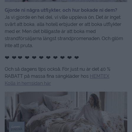
Gjorde ni några utflykter, och hur bokade ni dem?
Ja vi gjorde en hel del, vi ville uppleva ön. Det är inget
svårt att boka, alla hotell erbjuder er att boka utflykter
med er. Men det billigaste är att boka med
strandförsäljarna längst strandpromenaden. Och glöm
inte att pruta.
❤️ ❤️ ❤️ ❤️ ❤️ ❤️ ❤️ ❤️ ❤️ ❤️ ❤️
Och så dagens tips också. För just nu är det 40 %
RABATT på massa fina sängkläder hos
HEMTEX
Kolla in hemsidan här