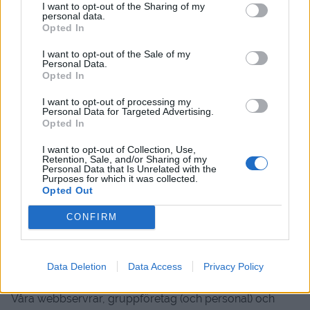
I want to opt-out of the Sharing of my
post är inte helt säkert. Även om vi kommer att vidta
personal data.
åtgärder för att skydda din information kan vi inte
Opted In
garantera säkerheten för dina data som överförs till
I want to opt-out of the Sale of my
hemsidan.
Personal Data.
Opted In
Vi behåller personlig information som vi samlar in från
I want to opt-out of processing my
dig där vi har ett pågående legitimt affärsbehov att göra
Personal Data for Targeted Advertising.
det (till exempel för att förse dig med en tjänst du har
Opted In
begärt eller för att följa tillämpliga lagliga, skatte- eller
I want to opt-out of Collection, Use,
redovisningskrav). Nyhetsbrev etc. När vi inte har något
Retention, Sale, and/or Sharing of my
Personal Data that Is Unrelated with the
pågående legitimt affärsbehov att behandla din
Purposes for which it was collected.
personliga information kommer vi antingen att radera
Opted Out
eller anonymisera den eller, om detta inte är möjligt (till
CONFIRM
exempel eftersom din personliga information har lagrats
i reservarkiv), kommer vi att lagra din personliga
information och isolera den från ytterligare behandling
Data Deletion
Data Access
Privacy Policy
tills raderingen är möjlig.
Våra webbservrar, gruppföretag (och personal) och