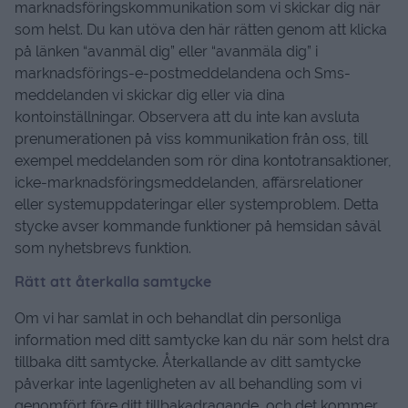
marknadsföringskommunikation som vi skickar dig när
som helst. Du kan utöva den här rätten genom att klicka
på länken “avanmäl dig” eller “avanmäla dig” i
marknadsförings-e-postmeddelandena och Sms-
meddelanden vi skickar dig eller via dina
kontoinställningar. Observera att du inte kan avsluta
prenumerationen på viss kommunikation från oss, till
exempel meddelanden som rör dina kontotransaktioner,
icke-marknadsföringsmeddelanden, affärsrelationer
eller systemuppdateringar eller systemproblem. Detta
stycke avser kommande funktioner på hemsidan såväl
som nyhetsbrevs funktion.
Rätt att återkalla samtycke
Om vi ​​har samlat in och behandlat din personliga
information med ditt samtycke kan du när som helst dra
tillbaka ditt samtycke. Återkallande av ditt samtycke
påverkar inte lagenligheten av all behandling som vi
genomfört före ditt tillbakadragande, och det kommer