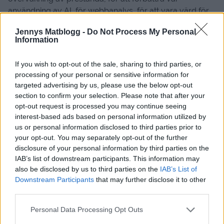
användning av AI, för webbanalys, för att vara värd för
data i molnet, för att utföra begränsade internationella, i
Jennys Matblogg -
Do Not Process My Personal
syfte att förvärva eller laglig omstrukturering, för att
Information
uppdatera medlemsinformation och preferenser, för
logistik.
If you wish to opt-out of the sale, sharing to third parties, or
processing of your personal or sensitive information for
Hur vi skyddar din personliga
targeted advertising by us, please use the below opt-out
information
section to confirm your selection. Please note that after your
opt-out request is processed you may continue seeing
Vi använder lämpliga tekniska och organisatoriska
interest-based ads based on personal information utilized by
us or personal information disclosed to third parties prior to
åtgärder som kryptering, fysisk säkerhet,
your opt-out. You may separately opt-out of the further
åtkomstbegränsningar till vår applikation för att skydda
disclosure of your personal information by third parties on the
den personliga informationen som vi samlar in och
IAB’s list of downstream participants. This information may
behandlar om dig. De åtgärder vi använder är
also be disclosed by us to third parties on the
IAB’s List of
utformade för att tillhandahålla en säkerhetsnivå som är
Downstream Participants
that may further disclose it to other
lämplig för risken att behandla din personliga
third parties.
information.
Personal Data Processing Opt Outs
Överföring av information via internet till exempel via e-