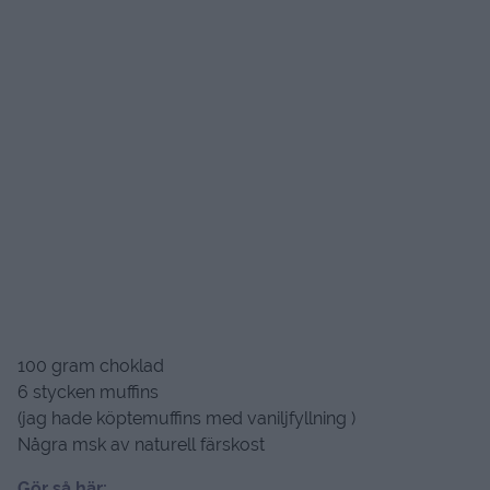
100 gram choklad
6 stycken muffins
(jag hade köptemuffins med vaniljfyllning )
Några msk av naturell färskost
Gör så här: