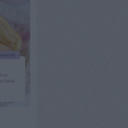
vetebröd
et ju
ag bakat,
. Men här
Det här