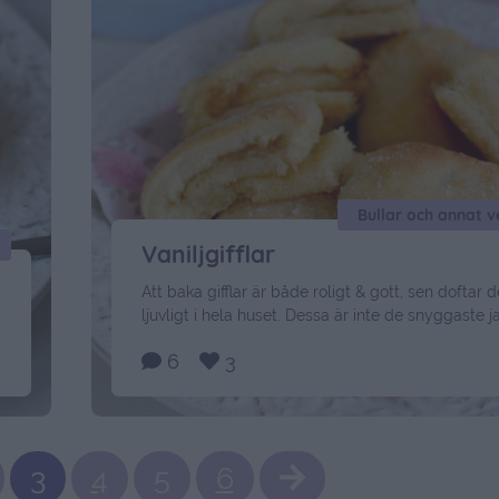
Bullar och annat 
Vaniljgifflar
Att baka gifflar är både roligt & gott, sen doftar d
ljuvligt i hela huset. Dessa är inte de snyggaste j
men de blev väldigt saftiga och luftiga. Jag
6
3
bakade hälften med vanilj och hälften med kanel
kommer receptet på vaniljgifflarna. Varsågoda. 
behöver du till cirka 50 gifflar: 1 pkt …
Continued
3
4
5
6