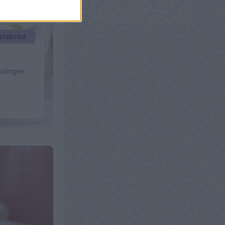
vetebröd
godingen
sk
r 1 dl
ver
rädde
ed