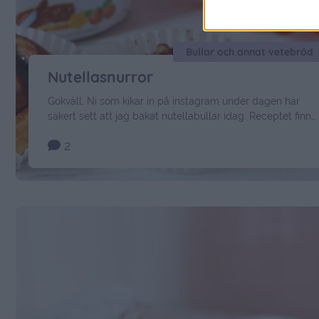
Bullar och annat vetebröd
Nutellasnurror
Gokväll, Ni som kikar in på instagram under dagen har
säkert sett att jag bakat nutellabullar idag. Receptet finns
här på bloggen sedan tidigare, men ibland är vissa goda
2
bakverk värt att prova igen. Dessa är farligt goda och värt
allt kladd när man bakar dem. Dubbelsats av
nutellabullar: 100 gram jäst för söta degar 350 …
Continued