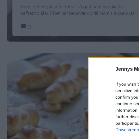
Finns det något som doftar så gott som nybakade
saffransbullar ? Det här behöver du till Nomis lussebullar:
50 gram jäst (söta degar) 5 dl standardmjölk 2 kuvert me
3
saffran 2 dl strösocker 2 1/2 dl kvarg eller creme fraiche
100 gram rumsvarmt smör 12- 13 dl vetemjöl 1 uppvispat
ägg till pensling Gör så …
Continued
Jennys M
If you wish 
sensitive in
confirm you
continue se
information 
further disc
participants
Downstream 