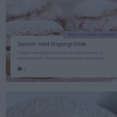
Bullar och annat vetebröd
Semlor med lingongrädde
Knappt man vågar skriva här att man provat en ny
semmelvariant. Vissa på Facebook blir helt tossiga …
Hehe. Men denna är så grymt god att jag gör det iallafall.
2
En semla med söt och krämig vanlijfyllning och täckt av
lingongrädde. Mumsfillibabba ! Spritsa eller klicka ut
grädden.. Gaaah… min sprits lyckades gå sönder under
tiden. Så …
Continued