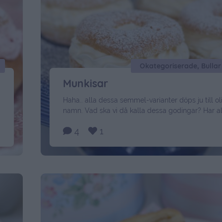
Munkisar
Haha.. alla dessa semmel-varianter döps ju till ol
namn. Vad ska vi då kalla dessa godingar? Har al
tals om dem innan. Munkisar, munksemlor eller 
4
1
semmelmunkar ? Uppdaterar…. Ni har skrivit så 
namn på instagram. Och såklart att de ska
kallas Smunkar. Här kommer ett snabbfika-tips.
inte bakat …
Continued