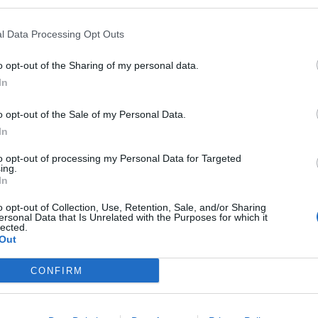
l Data Processing Opt Outs
Ägg- & baconmuffins
En helgbrunch utan ägg och bacon är väl ingen r
o opt-out of the Sharing of my personal data.
brunch. Speciellt nu när påsken närmar sig med
In
stormsteg. Här kommer mina frukostfavoriter Du
0
3
till ett muffinsjärn : 1 pkt bacon 1 dl riven lagrad o
o opt-out of the Sale of my Personal Data.
ekologiska ägg salt, peppar , chiliflakes Gör så hä
In
ugnen på 225 grader. Lägg baconen runt …
Conti
to opt-out of processing my Personal Data for Targeted
ing.
In
o opt-out of Collection, Use, Retention, Sale, and/or Sharing
ersonal Data that Is Unrelated with the Purposes for which it
lected.
Out
CONFIRM