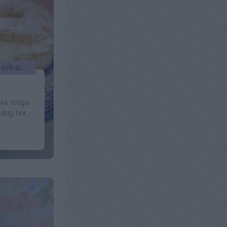
Okategoriserade, Bullar och annat vetebröd
ika roliga
drig hört
kanske
många bra
 Jag har