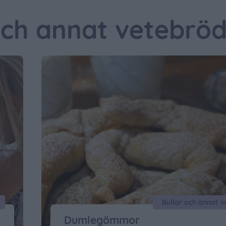
och annat vetebrö
Bullar och annat 
Dumlegömmor