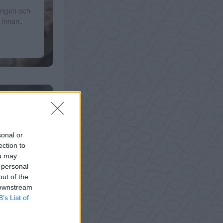
ängen och
 innan
ag
träffa
et energi.
inued
sonal or
ection to
ou may
 personal
out of the
 downstream
B’s List of