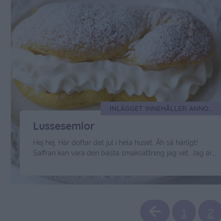
INLÄGGET INNEHÅLLER ANNONSLÄNKAR
Lussesemlor
Hej hej, Här doftar det jul i hela huset. Åh så härligt!
Saffran kan vara den bästa smaksättning jag vet. Jag är
inte så jätteförtjust i vanliga lussebullar med russin dock.
Tycker ofta de blir torra & tråkiga, men snart kan jag lova
att ni har världens godaste Lussesemlor. Fast först måste
jag ju bara tipsa …
Continued
1
2