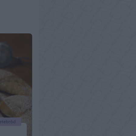
d
vetebröd