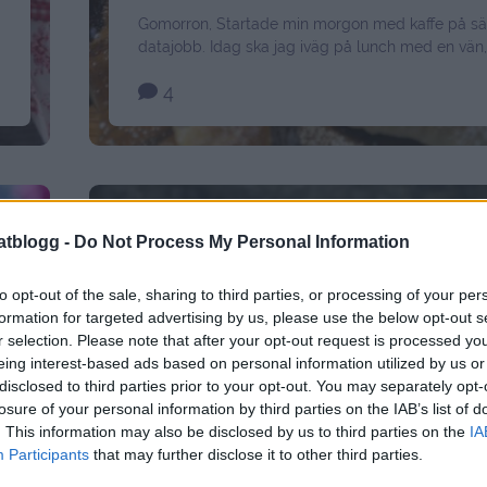
Gomorron, Startade min morgon med kaffe på s
datajobb. Idag ska jag iväg på lunch med en vän,
d
jag har ett spännande samarbetesmöte. Något j
4
verkligen försöker bli bättre på att hinna med att 
vänner, syskon och familj oftare. Det ger så myck
Men tiden räcker inte alltid till så mycket …
Cont
atblogg -
Do Not Process My Personal Information
to opt-out of the sale, sharing to third parties, or processing of your per
formation for targeted advertising by us, please use the below opt-out s
r selection. Please note that after your opt-out request is processed y
eing interest-based ads based on personal information utilized by us or
disclosed to third parties prior to your opt-out. You may separately opt-
losure of your personal information by third parties on the IAB’s list of
. This information may also be disclosed by us to third parties on the
IA
Participants
that may further disclose it to other third parties.