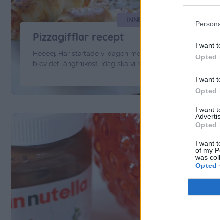
INNEHÅLLER ANNONSLÄNK
Persona
Pizzagifflar recept
I want t
Heeeej, Här startade vi dagen med en sovmorgon. Sedan
Opted 
blev det långfrukost. Idag ska vi rensa ut och röja garage
här hemma. Skänka, återvinna och sälja på blocket.
I want t
Behövs sådana dagar också, då man samlar på sig så
Opted 
mycket annars. För er som vill baka lite idag kommer tips
om dessa goda pizzagifflar. Vill man …
Continued
I want 
Advertis
Opted 
I want t
of my P
was col
Opted 