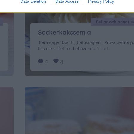
Data Deletion
Data Access
Privacy Policy
Bullar och annat 
Sockerkakssemla
Fem dagar kvar till Fettisdagen…. Prova denna 
tills dess. Det här behöver du för att
baka sockerkakssemla: 2 ägg 2 dl strösocker ½ t
4
4
mortlade kardemummakärnor 75 gram smält smö
mjölk 3 dl mjöl 1 tsk vaniljsocker 1 1/2 tsk bakpul
Fyllning 200-300 gram mandelmassa ovispad g
Vispad grädde Gör så här: Ställ ugnen …
Continu