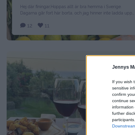
Hej där finingar,Hoppas allt är bra hemma i Sverige.
Dagarna går fort här borta, och jag hinner inte ladda upp
alla bilder som jag tar, men försöker uppdatera så gott
12
11
jag kan. Jag vill ju visa er allt vi är med om här borta.
Frukosten på hotellet är super! Förutom frukosten så har v
upptäckt …
Continued
Jennys M
If you wish 
sensitive in
confirm you
continue se
information 
further disc
participants
Downstream 