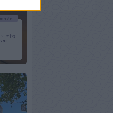
emester
sitter jag
 till
ng. Värre
e med
å Kastrup