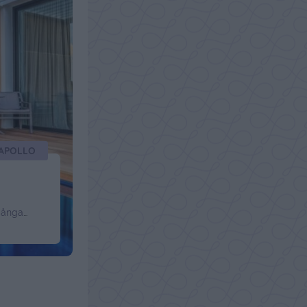
 APOLLO
många
ga om ön
i
 här …