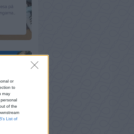
iresa på
ängarna
l i
ll en ny
, som
sonal or
ection to
ou may
 personal
out of the
 downstream
B’s List of