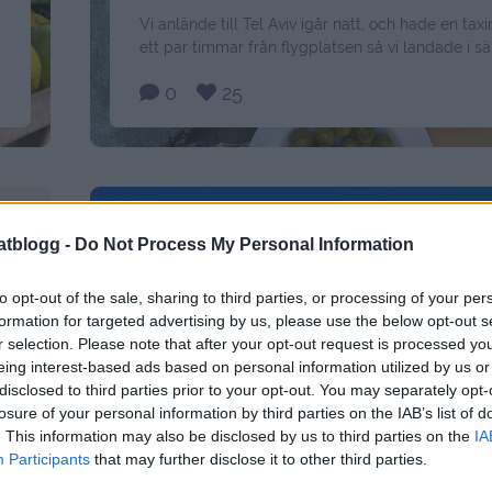
Vi anlände till Tel Aviv igår natt, och hade en tax
ett par timmar från flygplatsen så vi landade i s
efter 02 någongång. Trötta men med lite resekitte
0
25
magen, det är alltid lika spännande att komma ti
i
plats. Vi bor i en mindre stad som heter Tiberias
ligger precis …
Continued
atblogg -
Do Not Process My Personal Information
to opt-out of the sale, sharing to third parties, or processing of your per
formation for targeted advertising by us, please use the below opt-out s
r selection. Please note that after your opt-out request is processed y
eing interest-based ads based on personal information utilized by us or
disclosed to third parties prior to your opt-out. You may separately opt-
losure of your personal information by third parties on the IAB’s list of
. This information may also be disclosed by us to third parties on the
IA
Participants
that may further disclose it to other third parties.