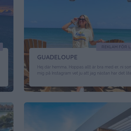
REKLAM FÖR 
GUADELOUPE
Hej där hemma, Hoppas allt är bra med er, ni som
mig på Instagram vet ju att jag nästan har det lite
Guadeloupe levererar som vanligt, och vi är ju h
Langley precis som förra gången. Klicka in här fö
mer. Det är våran femte dag här idag, och …
Cont