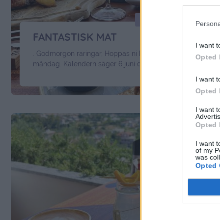
REKLAM FÖR APOLLO
Persona
FANTASTISK MAT
I want t
. Godmorgon raringar, Hoppas ni har en fantastisk
Opted 
måndag. Kalendern säger 6 juni d.v.s Sveriges
nationaldag, och gud så fort tiden går. Imorgon åker vi ju
I want t
redan hemåt igen, med härliga minnen från ett fantastiskt
Opted 
vackert Grekland och Zakynthos. Hotellet vi bor på heter
Zante Maris Suites. Kan vara ett av de bästa hotellen jag …
I want 
Continued
Advertis
Opted 
I want t
of my P
was col
Opted 