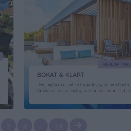
REKLAM FÖR
BOKAT & KLART
. Hej hej Som ni vet så frågade jag om era bästa
Greklandstips på Instagram för lite sedan. Och 
tips blev det. De flesta hade bara positivt att sä
Zakynthos , så hit bär det av nu. Och jag har varit 
Grekland flera gånger men aldrig just här. Så det
Continued
3
4
…
34