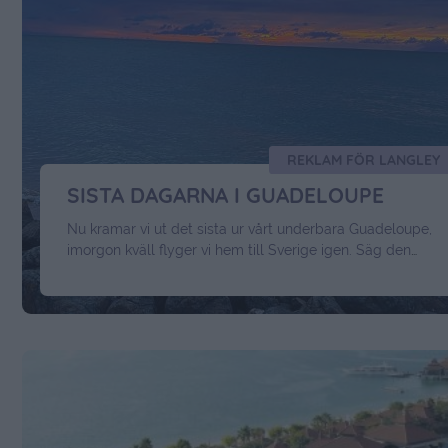
REKLAM FÖR LANGLEY
SISTA DAGARNA I GUADELOUPE
Nu kramar vi ut det sista ur vårt underbara Guadeloupe,
imorgon kväll flyger vi hem till Sverige igen. Säg den
lyckan som varar 😉 Men jag ska bara hem å vända
måndagkväll, för på tisdagmorgon går resan vidare mot
Grekland. Men nog om det, nu stannar vi kvar här i
Karibien och njuter av nuet. …
Continued