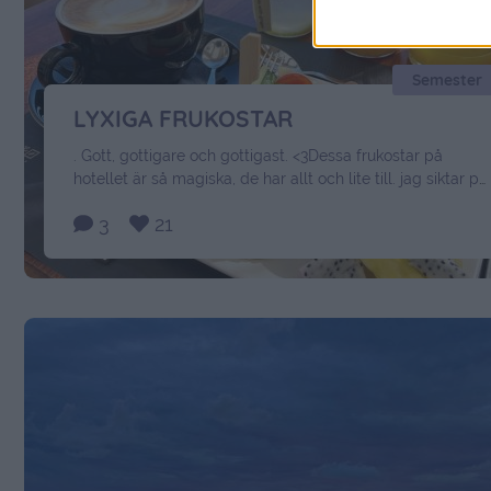
Semester
LYXIGA FRUKOSTAR
. Gott, gottigare och gottigast. <3Dessa frukostar på
hotellet är så magiska, de har allt och lite till. jag siktar på
minst 5 kilo plus innan hemfärd. Underbart. Det bjuds på
3
21
färskpressade juicer, massa frukt & bär, ostar, lufttorkade
skinkor och omeletter i alla dess former. Älskar! I dag
fyller världens bästa Klara år, jag …
Continued