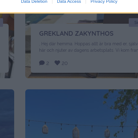
Data Deletion
Data Access
Privacy Policy
S
GREKLAND ZAKYNTHOS
, Hej där hemma. Hoppas allt är bra med er, själv 
här och njuter av dagens arbetsplats. Vi kom fram
hotellet sent i tisdagskväll, efter en smidig flygni
2
20
var det när Marika och jag skulle till Guadeloup
kidsen här om veckan. Trots att vi var på plats p
redan …
Continued