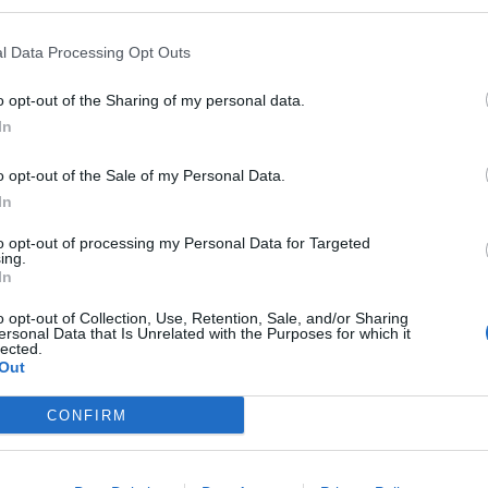
S
l Data Processing Opt Outs
UTFLYKT MED HAVSSKÖLDPAD
Gokväller raringar, Här har våran lördag spenderat
o opt-out of the Sharing of my personal data.
havs, vi har haft det så himlans bra. Vi har varit 
In
utflykt för att se alla härliga havssköldpaddor, 
0
21
flesta såg vi faktiskt inte ute på båten utan redan 
o opt-out of the Sale of my Personal Data.
hamnen. Så var det bara för att få se dessa fanta
In
djur så kunde …
Continued
to opt-out of processing my Personal Data for Targeted
ing.
In
o opt-out of Collection, Use, Retention, Sale, and/or Sharing
ersonal Data that Is Unrelated with the Purposes for which it
lected.
Out
CONFIRM