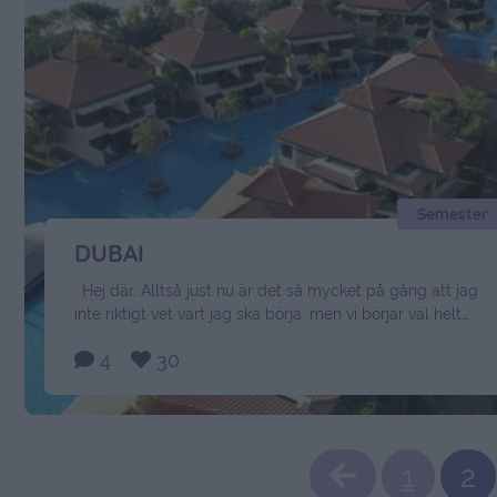
Semester
DUBAI
. Hej där, Alltså just nu är det så mycket på gång att jag
inte riktigt vet vart jag ska börja, men vi börjar väl helt
enkelt med Dubai. Fick förfrågan på detta jobbet bara för
4
30
1 1/2 vecka sedan och upplägget var så roligt att jag
såklart inte kunde tacka nej. Det är Jag, …
Continued
1
2