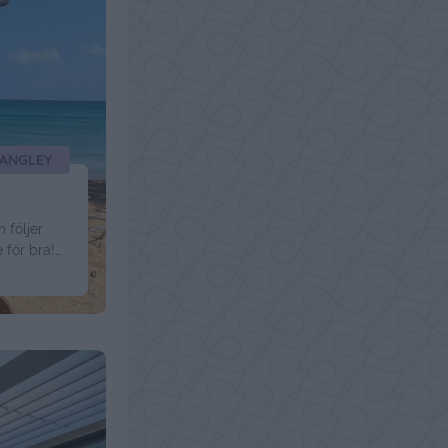
LANGLEY
 följer
 för bra!
är med
r att läsa
inued