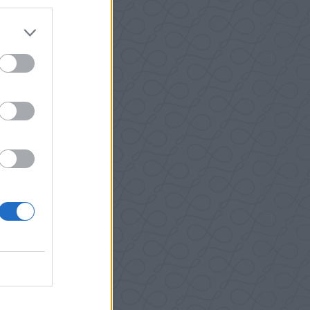
emester
DOR
s till
på båt
men de
i
stiska