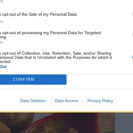
In
 åkte in till närmaste byn, vi fick tipset att
o opt-out of the Sale of my Personal Data.
tället, och det var så himla trevligt.
In
to opt-out of processing my Personal Data for Targeted
ing.
In
o opt-out of Collection, Use, Retention, Sale, and/or Sharing
ersonal Data that Is Unrelated with the Purposes for which it
lected.
Out
CONFIRM
Data Deletion
Data Access
Privacy Policy