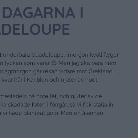
 DAGARNA I
DELOUPE
årt underbara Guadeloupe, imorgon kväll flyger
den lyckan som varar 😉 Men jag ska bara hem
isdagmorgon går resan vidare mot Grekland.
kvar här i Karibien och njuter av nuet.
mestadels på hotellet, och njuter av de
a skadade foten i förrgår, så vi fick ställa in
om vi hade planerat göra. Men en å annan