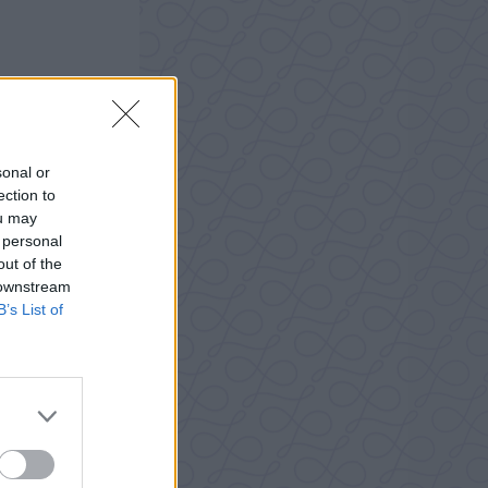
sonal or
ection to
ou may
 personal
out of the
 downstream
B’s List of