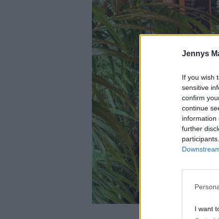
Jennys M
If you wish 
sensitive in
confirm you
continue se
information 
further disc
participants
Downstream 
Persona
I want t