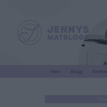
Hem
Blogg
Kontak
REK