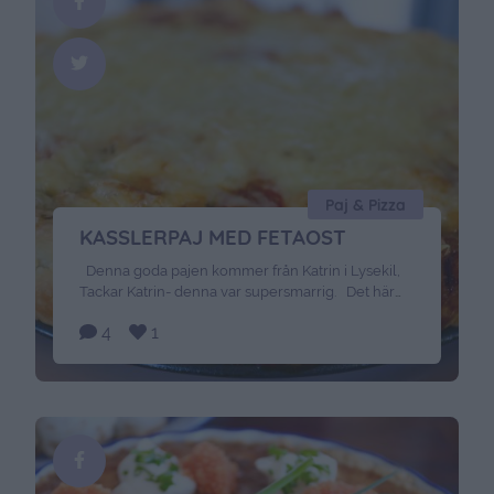
Paj & Pizza
KASSLERPAJ MED FETAOST
Denna goda pajen kommer från Katrin i Lysekil,
Tackar Katrin- denna var supersmarrig. Det här
behöver du : 3 dl vetemjöl 2 msk kallt vatten 125
4
1
gram smör Fyllning: 300-400 gram kassler 100
gram färskost 2 vispade ägg 2 1/2 dl creme
fraiche ( paprika & chili ) 1/2 dl sweetchili 1 dl
riven …
Continued