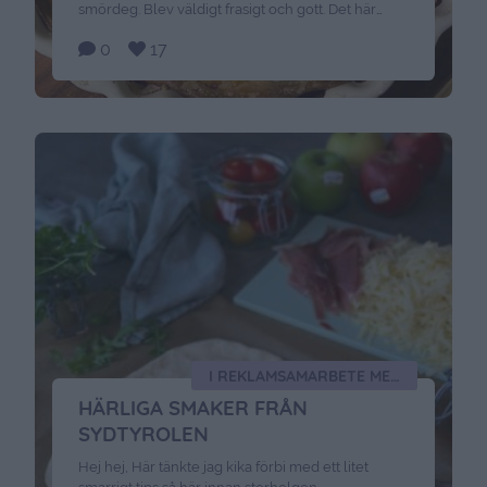
smördeg. Blev väldigt frasigt och gott. Det här
behöver du till fyllningen : 250 gram tärnat bacon
0
17
1 broccolibukett 3 ägg 2 1/2 dl mjölksalt & peppar
2 dl riven valfri ost Gör så här: Sätt ugnen på 175
grader. Stek baconet knaprigt. Dela broccolin,
förväll …
Continued
I REKLAMSAMARBETE MED SYDTYROLEN
HÄRLIGA SMAKER FRÅN
SYDTYROLEN
Hej hej, Här tänkte jag kika förbi med ett litet