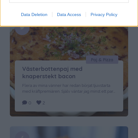
Data Deletion
Data Access
Privacy Policy
Paj & Pizza
Västerbottenpaj med
knaperstekt bacon
Flera av mina vänner har redan börjat tjuvstarta
med kräftpremiären. Själv väntar jag minst ett par
veckor till. Men för er som vill ha ett gott tillbehör
0
2
så kommer här en riktigt god paj. Varsågoda. Det
här behöver du: 125 gram smör 3 dl vetemjöl 2
msk kallt vatten Fyllning: 120 gram bacon (strimlat
& …
Continued