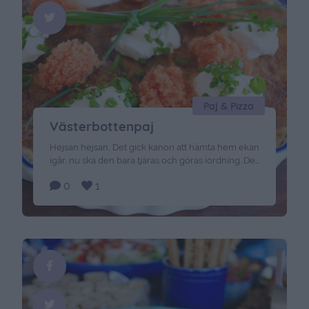
Paj & Pizza
Västerbottenpaj
Hejsan hejsan, Det gick kanon att hämta hem ekan
igår, nu ska den bara tjäras och göras iordning. Det
blir spännande, för mig som kan noll om båtliv.
0
1
Men nu ska Nomi, Tuva och jag till Skälby, ska
möta upp mina systrar med familj där och fika lite
grann. Härligt med påsklov. Här kommer en …
Continued