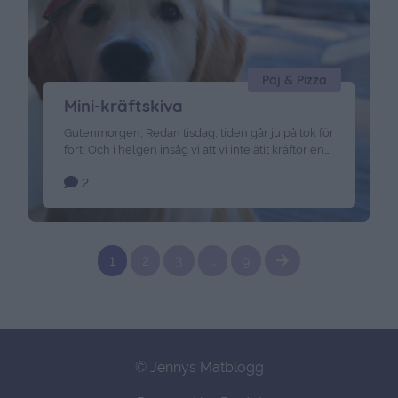
Paj & Pizza
Mini-kräftskiva
Gutenmorgen, Redan tisdag, tiden går ju på tok för
fort! Och i helgen insåg vi att vi inte ätit kräftor en
endaste gång detta året. Så därför klämde vi in en
2
liten spontan mini-kräftskiva. Charlie tyckte det var
spännande och ville också vara med. Vi
smyckade talet med girlanger och kräftlampor
och dukade med kräftservetter …
Continued
1
2
3
…
9
© Jennys Matblogg