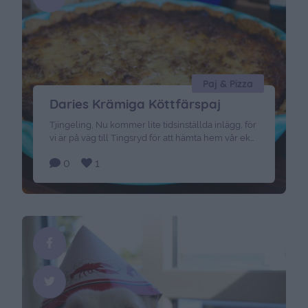
Paj & Pizza
Daries Krämiga Köttfärspaj
Tjingeling, Nu kommer lite tidsinställda inlägg, för
vi är på väg till Tingsryd för att hämta hem vår eka.
Tänkte även stanna till och fika på Börjes, jag har
0
1
nämligen aldrig varit där innan. Så det kunde ju
vara väldans trevligt. Nu kommer iallafall lite
matuppdateringar, för jag har så mycket recept
här att dela …
Continued