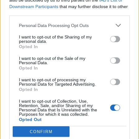
also be disclosed by us to third parties on the
IAB’s List of
Continued
Downstream Participants
that may further disclose it to other
third parties.
Personal Data Processing Opt Outs
I want to opt-out of the Sharing of my
personal data.
Opted In
I want to opt-out of the Sale of my
Personal Data.
Opted In
Paj & Pizza
I want to opt-out of processing my
Personal Data for Targeted Advertising.
Ost & Skinkpaj
Opted In
Idag är sista dagen innan barnen börjar skolan. Så
I want to opt-out of Collection, Use,
de fick bestämma vad vi skulle hitta på.Valet föll
Retention, Sale, and/or Sharing of my
på simhallen, dock inte Kalmars äventyrsbad. Utan
Personal Data that Is Unrelated with the
1
8
vi styr kosan mot Mönsterås, har inte varit där
Purposes for which it was collected.
Opted Out
sedan Jacob & Thelma var små. Så det ska bli kul
att besöka. Här kommer den goda Ost &
Skinkpajen som …
Continued
CONFIRM