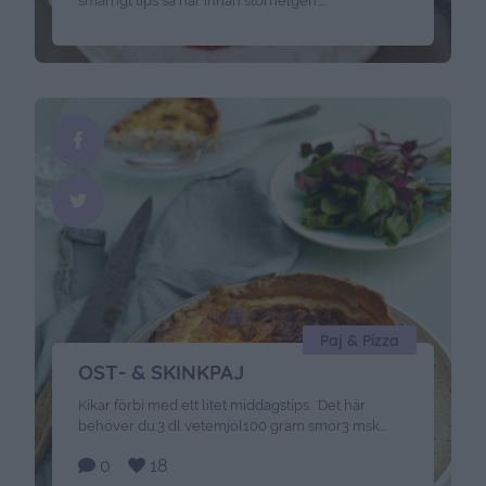
smarrigt tips så här innan storhelgen.
Hemligheten med att laga god mat är främst bra
råvaror. Det samma gäller ju då när man ska tillaga
pizza. Bra råvaror ger bra resultat. Jag har använt
mig av Stilfser sub ost och Südtiroler Speck SGB.
Detta är …
Continued
Paj & Pizza
OST- & SKINKPAJ
Kikar förbi med ett litet middagstips. Det här
behöver du:3 dl vetemjöl100 gram smör3 msk
kallt vatten100 g rökt skinka3 dl riven ost med
0
18
smak3 ägg3 dl mjölk1/2 tsk salt1 krm peppar1/2