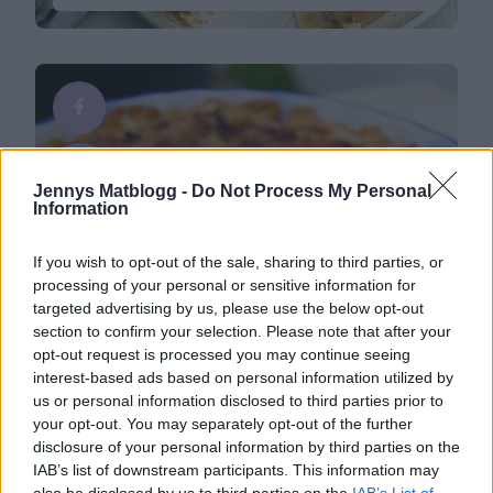
tsk paprikapulver Gör så här:Finfördela matfettet i
mjölet till en grynig massa. Tillsätt vattnet och
arbeta snabbt ihop till en deg. Tryck eller …
Continued
Jennys Matblogg -
Do Not Process My Personal
Information
If you wish to opt-out of the sale, sharing to third parties, or
processing of your personal or sensitive information for
targeted advertising by us, please use the below opt-out
Paj & Pizza
section to confirm your selection. Please note that after your
Kantarellpaj
opt-out request is processed you may continue seeing
Hej hej, Har ni hunnit ge er ut i skog och mark och
interest-based ads based on personal information utilized by
plocka några kantareller ? Jag tillhör ju dem som
us or personal information disclosed to third parties prior to
aldrig hittar några, iallafall inte äkta kantareller. Ni
your opt-out. You may separately opt-out of the further
1
1
kan ju läsa HÄR, om mitt stora ”skogsfynd” jag
disclosure of your personal information by third parties on the
gjorde för några år sedan. * Krämig kantarellpaj till
IAB’s list of downstream participants. This information may
årets kräftskiva? Det här behöver du till …