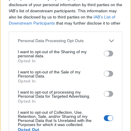
1/2 riven gullök
disclosure of your personal information by third parties on the
1 pressad vitlöksklyfta
IAB’s list of downstream participants. This information may
1/2 tsk torkad timjan
also be disclosed by us to third parties on the
IAB’s List of
1/2 tsk oregano
Downstream Participants
that may further disclose it to other
2 msk oxfond
third parties.
2 msk stark chilisås
Personal Data Processing Opt Outs
2 dl creme fraiche
100 gram philadelphiaost
I want to opt-out of the Sharing of my
personal data.
1 tsk salt
Opted In
2 dl riven ost + 1/2 dl creme fraiche
I want to opt-out of the Sale of my
Personal Data.
Gör så här :
Opted In
Ställ ugnen på 225 grader.
I want to opt-out of processing my
Personal Data for Targeted Advertising.
Nyp ihop pajdegen och kavla ut i pajformen, nagga med
Opted In
en gaffel och förgrädda i 10 minuter. Värm upp en panna
och fräs finhackad lök och vitlök glasigt i smöret. Pudra
I want to opt-out of Collection, Use,
Retention, Sale, and/or Sharing of my
ner timjanen och vänd om , rör ner färsen och fräs tills
Personal Data that Is Unrelated with the
Purposes for which it was collected.
den är klar, vänd ner fond och chilisås ( Mer eller mindre
Opted Out