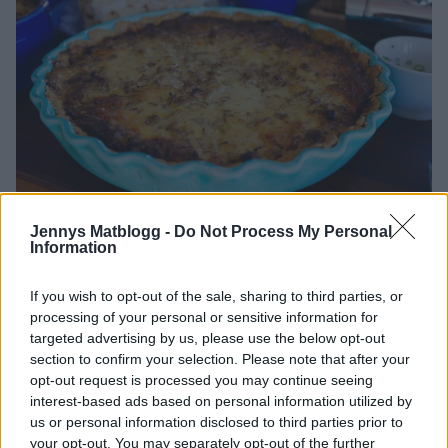
Jennys Matblogg -
Do Not Process My Personal
Det här behöver du :
Information
3 dl vetemjöl
125 gram smör
If you wish to opt-out of the sale, sharing to third parties, or
2 msk kallt vatten
processing of your personal or sensitive information for
1/2 tsk salt
targeted advertising by us, please use the below opt-out
section to confirm your selection. Please note that after your
Fyllningen :
opt-out request is processed you may continue seeing
600 gram köttfärs
interest-based ads based on personal information utilized by
us or personal information disclosed to third parties prior to
smör
your opt-out. You may separately opt-out of the further