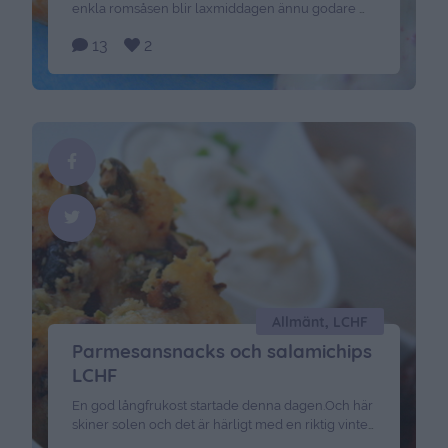
enkla romsåsen blir laxmiddagen ännu godare 🙂
Och vill du äta LCHF-vänlig kost så kan du servera
13
2
detta med blomkåls/broccoli mos eller kokt
brysselkål Det här behöver du till 4 personer: Kokt
potatis 4 portionsbitar lax smör salt Toppa med
färsk dill Och citron Romsåsen …
Continued
Allmänt, LCHF
Parmesansnacks och salamichips
LCHF
En god långfrukost startade denna dagen.Och här
skiner solen och det är härligt med en riktig vinter
– men brrrrr så väldigt kallt det är ute. Tillbaka till