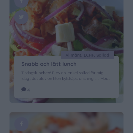
Allmänt, LCHF, Sallad
Snabb och lätt lunch
Tisdagslunchen! Blev en enkel sallad för mig
idag , det blev en liten kylskåpsrensning. . . . Med
blandannat knaperstekt bacon , fetaost och rödlök
4
! Gott, och nyttigt. Och nu ska jag promenera
till skola/dagis och hämta barnen – och sedan blir
det ut i snön och åka pulka och bygga några
snögubbar. Lika bra att passa på …
Continued