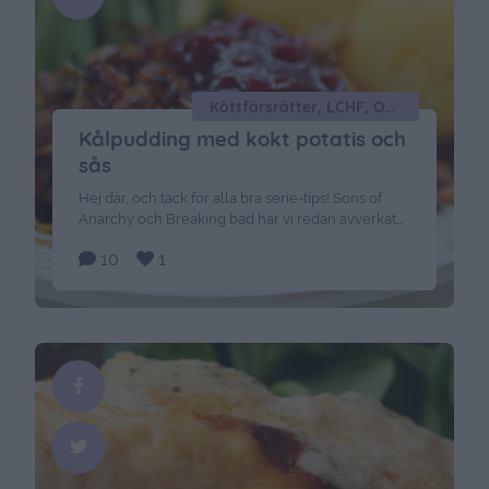
Köttfärsrätter, LCHF, Okategoriserade
Kålpudding med kokt potatis och
sås
Hej där, och tack för alla bra serie-tips! Sons of
Anarchy och Breaking bad har vi redan avverkat
här hemma – får vänta in nya avsnitt där. Men efter
10
1
alla era rekommendationer så föll valet på
Homeland, så nu har vi att kolla på hela Januari.
Bästa med att kolla på serier som gått ett …
Continued