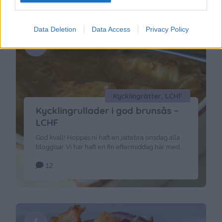
Data Deletion
Data Access
Privacy Policy
Kycklingrätter, LCHF
Kycklingrullader i god brunsås –
LCHF
God kväll! Hoppas ni haft en jättebra onsdag alla
bloggisar. Vi har haft en fin eftermiddag här med
fikagäster efter lunch och Nomi har lekt med sin
12
kompis Ludde. När Jonathan kom hem efter
jobbet, så åkte jag och Jacob till Grand Samarkand
( ett köpcenter ) där han hade klipptid – sen vi åt
grillade kycklingmackor på …
Continued