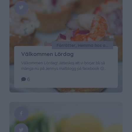
Förrätter, Hemma hos oss, LCHF, Skaldjursrätter
Välkommen Lördag
Välkommen Lördag! Jätteskoj att vi börjar bli så
många nu på Jennys matblogg på facebook 🙂
Det är roligt att få ett ansikte på er som är här inne
6
och läser och kommenterar. Och idag blir det en
sväng ner på stan för att uträtta massa ärenden för
vår del, Jacob och Thelma är med kompisar …
Continued