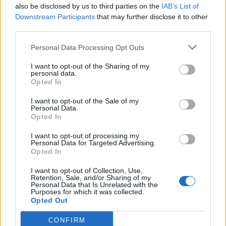
Hasselbackspotatis : Potatis Smör …
Continued
also be disclosed by us to third parties on the
IAB’s List of
Downstream Participants
that may further disclose it to other
third parties.
Personal Data Processing Opt Outs
I want to opt-out of the Sharing of my
personal data.
Opted In
I want to opt-out of the Sale of my
Personal Data.
Köttfärsrätter, LCHF
Opted In
Fyllda paprikor med smak av
I want to opt-out of processing my
taco
Personal Data for Targeted Advertising.
Opted In
Detta behöver du till 4 personer. 4 paprikor 6 dl
taco färs Mozzarella 1 påse Nachochips
I want to opt-out of Collection, Use,
Mozzarella Serveras med en god krispig sallad
Retention, Sale, and/or Sharing of my
0
Personal Data that Is Unrelated with the
Gör så här : Skölj och skär av toppen pa
Purposes for which it was collected.
paprikorna, kärna ur dem. Förväll dem gärna i
Opted Out
vatten en timme innan du börjar med fyllningen.
Ställ ugnen på 200-225 grader både …
Continued
CONFIRM