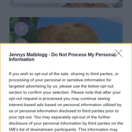
50 gram philadelphiaost / per bit Mycket klippt
färsk gräslök salt Serveras med nykokt brysselkål
Gör så här : …
Continued
Jennys Matblogg -
Do Not Process My Personal
Information
If you wish to opt-out of the sale, sharing to third parties, or
Kötträtter, LCHF
processing of your personal or sensitive information for
Fylld fläskfile med
targeted advertising by us, please use the below opt-out
hasselbackspotatis
section to confirm your selection. Please note that after your
opt-out request is processed you may continue seeing
Härligt att det är Fredag! Och middagstipet för
interest-based ads based on personal information utilized by
ikväll blir denna maträtt – eller ska ni som många
us or personal information disclosed to third parties prior to
andra kanske laga tacos i kväll ? 🙂 Det här
6
1
your opt-out. You may separately opt-out of the further
behöver du : Fläskfile Smör Mozzarella / fetaost /
disclosure of your personal information by third parties on the
getost soltorkade tomater färsk basilika Salt &
peppar Bra att ha : tandpetare/grillpinnar
IAB’s list of downstream participants. This information may