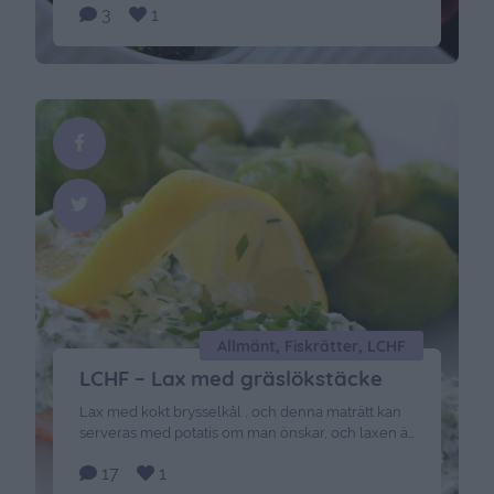
3
1
schlagerkvällen igår – den var jättespännande.
Och jag tyckte också att Looren var bäst , helt klart
värdig en finalplats i globen! Schlagersnacksen
som jag hade gjort efter …
Continued
Allmänt, Fiskrätter, LCHF
LCHF – Lax med gräslökstäcke
Lax med kokt brysselkål , och denna maträtt kan
serveras med potatis om man önskar, och laxen är
riktigt god! Så testa !! Det här behöver du : 1
17
1
portionslax per person salt Till gräslökstäcket : ca