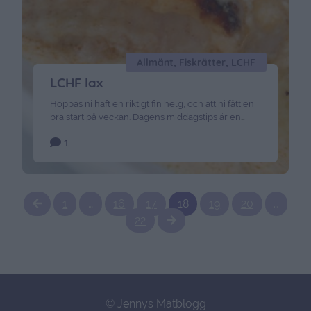
Allmänt, Fiskrätter, LCHF
LCHF lax
Hoppas ni haft en riktigt fin helg, och att ni fått en
bra start på veckan. Dagens middagstips är en
snabb och lättlagad vardagsrätt som går lika fort
1
att laga som den är god. Fungerar utmärkt som
LCHF, men även väldigt god att servera
tillsammans med ris för den som vill det. Detta
behöver du …
Continued
1
…
16
17
18
19
20
…
22
© Jennys Matblogg