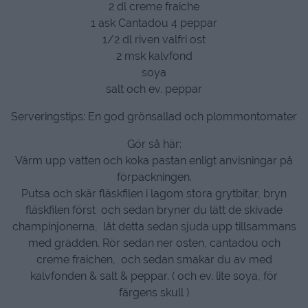
2 dl creme fraiche
1 ask Cantadou 4 peppar
1/2 dl riven valfri ost
2 msk kalvfond
soya
salt och ev. peppar
Serveringstips: En god grönsallad och plommontomater
Gör så här:
Värm upp vatten och koka pastan enligt anvisningar på
förpackningen.
Putsa och skär fläskfilen i lagom stora grytbitar, bryn
fläskfilen först och sedan bryner du lätt de skivade
champinjonerna, låt detta sedan sjuda upp tillsammans
med grädden. Rör sedan ner osten, cantadou och
creme fraichen, och sedan smakar du av med
kalvfonden & salt & peppar. ( och ev. lite soya, för
färgens skull )