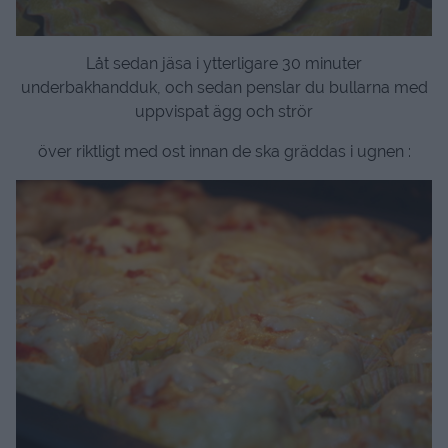
Låt sedan jäsa i ytterligare 30 minuter
underbakhandduk, och sedan penslar du bullarna med
uppvispat ägg och strör
över riktligt med ost innan de ska gräddas i ugnen :