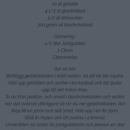
10 dl grädde
4 1/2 st gelatinblad
1/2 dl strösocker
300 gram vit blockchoklad
Garnering :
1/2 liter Jordgubbar
1 Citron
Citronmeliss
Gör så här:
Blötlägg gelatinbladen i kallt vatten, så att de blir mjuka.
Häll upp grädden och socker i en kastrull och låt sjuda
upp till det kokar ihop.
Ta av från plattan, och smält i blockchokladen och sedan
när det svalnat ytterligare så rör du ner gelatinbladen. Rör
ihop till en jämn och slät smet. Häll upp i en fin form.
Ställ in i kylen och låt svalna i 4 timmar.
Undertiden så ansar du jordgubbarna och pressar en stor