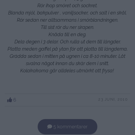
Rör ihop smöret och sockret.
Blanda mjöl, bakpulver , vaniljsocker, och salt i en skål.
Rör sedan ner alltsammans i smörblandningen.
Till sist rör du ner sirapen.
Knåda till en deg.
Dela degen i 3 delar. Och rulla ut dem till längder.
Platta meden gaffel på ytan för att platta till längderna.
Grädda sedan i mitten på ugnen i ca 8-10 minuter. Låt
svalna något innan du skär dem i snitt.
Kolakakorna går alldeles utmärkt att frysa!
6
23 JUNI, 2010
5 kommentarer