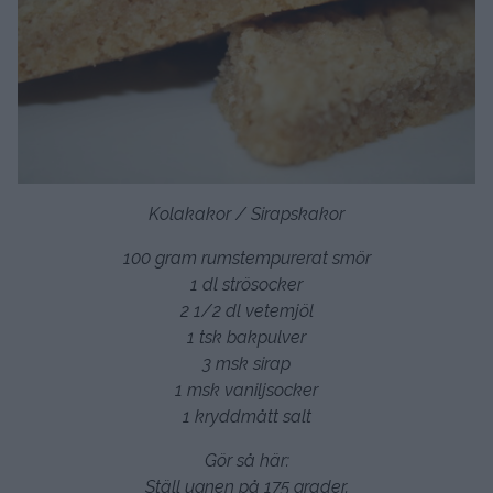
Kolakakor / Sirapskakor
100 gram rumstempurerat smör
1 dl strösocker
2 1/2 dl vetemjöl
1 tsk bakpulver
3 msk sirap
1 msk vaniljsocker
1 kryddmått salt
Gör så här:
Ställ ugnen på 175 grader.