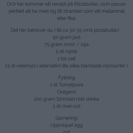
Och här kommer ett recept på Pizzabullar, som passar
perfekt att ha med sig till stranden som ett mellanmål
eller fika:
Det här behöver du ( till ca 30-35 små pizzabullar) :
50 gram jäst
75 gram smör / olja
5 dl mjölk
1 tsk salt
13 dl vetemjöl ( alternativt lite olika blandade mjölsorter )
Fyllning
1 dl Tomatpure
Oregano
200 gram Strimlad rökt skinka
3 dl riven ost
Garnering:
Uppvispat ägg
ost