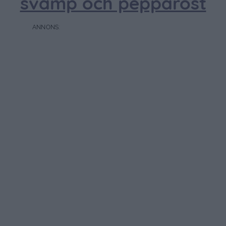
svamp och pepparost