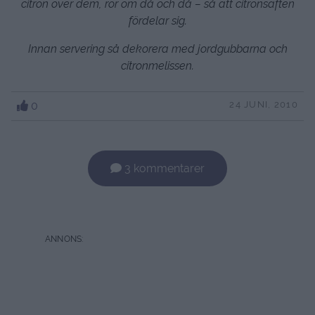
citron över dem, rör om då och då – så att citronsaften
fördelar sig.
Innan servering så dekorera med jordgubbarna och
citronmelissen.
0
24 JUNI, 2010
3 kommentarer