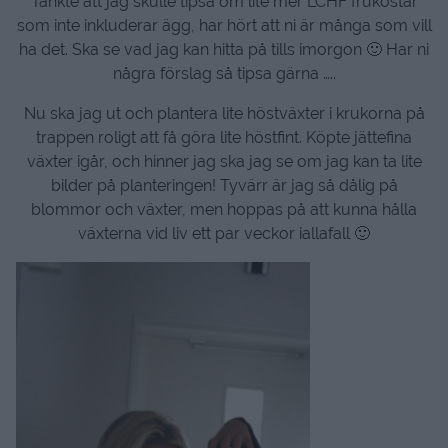
Tänkte att jag skulle tipsa om lite mer LCHF frukostar
som inte inkluderar ägg, har hört att ni är många som vill
ha det. Ska se vad jag kan hitta på tills imorgon 🙂 Har ni
några förslag så tipsa gärna …..
Nu ska jag ut och plantera lite höstväxter i krukorna på
trappen roligt att få göra lite höstfint. Köpte jättefina
växter igår, och hinner jag ska jag se om jag kan ta lite
bilder på planteringen! Tyvärr är jag så dålig på
blommor och växter, men hoppas på att kunna hålla
växterna vid liv ett par veckor iallafall 🙂