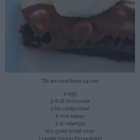
Till en rund form 24 cm:
4 ägg
5-6 dl strösocker
2 tsk vaniljsocker
8 msk kakao
3 dl vetemjöl
200 gram smält smör
1 center/plopp förpackning