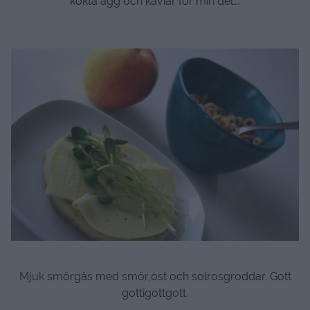
kokta ägg och kaviar för min del….
Mjuk smörgås med smör,ost och solrosgroddar. Gott
gottigottgott.