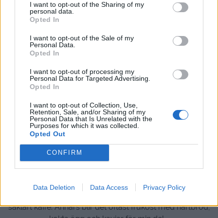
I want to opt-out of the Sharing of my
personal data.
Opted In
I want to opt-out of the Sale of my
Personal Data.
Opted In
I want to opt-out of processing my
Personal Data for Targeted Advertising.
Opted In
I want to opt-out of Collection, Use,
Retention, Sale, and/or Sharing of my
Personal Data that Is Unrelated with the
Purposes for which it was collected.
Godmorgon !
Opted Out
Hoppas ni har hunnit med att äta en riktigt god frukost
nu, hunnit dricka er första kopp kaffe och vaknat till
CONFIRM
ordentligt!
Här blev det en vardagsfrukost med en tallrik med
Data Deletion
Data Access
Privacy Policy
sådan här runda frukostflingor, rund macka, äppel och
såklart kaffe. Annars blir det oftast frukost med hårtbröd,