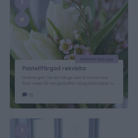
Hemma hos oss
Pastellfärgad rekvisita
Godmorgon, Vet att många utav er brukar kika
förbi redan till morgonkaffet. Så jag tidsinställer ett
litet inlägg till er. Här sover vi gott i nästan en
15
timme till. Gårdagen gick åt till att baka X antal
kakor inför ett kommande jobb. Och så hann jag
med en sväng till frisören för att slinga & toppa …
Continued