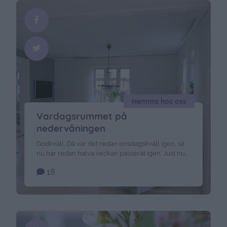
& redigerar …
Continued
Hemma hos oss
Vardagsrummet på
nedervåningen
Godkväll, Då var det redan onsdagskväll igen, så
nu har redan halva veckan passerat igen. Just nu
önskar jag att dygnet har flera timmar, så mycket
18
jag vill och måste hinna med. Men det är en dag
imorgon med. Nu har precis bänkat mig framför
tv:n, med datorn i knät *gäääsp*. Efter att ha stått
från …
Continued