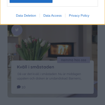
vi hittade detta …
Continued
Data Deletion
Data Access
Privacy Policy
Hemma hos oss
Kväll i småstaden
Då var det kväll i småstaden. Nu är middagen
uppäten och disken är undandiskad. Barnens
läxor är klara & rättade så nu blir det
10
datorjobb framför alla serier som dragit igång
igen. Farmen, lyxfällan, Sofias änglar…. så mycket
serier och så lite tid. Smidigt när man kan slökolla
lite på tv:n samtidigt som man skriver rent recept