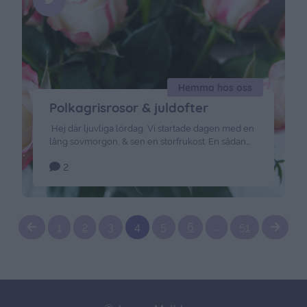
Hemma hos oss
Polkagrisrosor & juldofter
Hej där ljuvliga lördag, Vi startade dagen med en
lång sovmorgon, & sen en storfrukost. En sådan
där frukost med extra allt. Frallor, goda pålägg,
2
yoghurt med musli, olika sorters juicer, kokta ägg,
stekt bacon & så oboy till barnen. Mmmmums…
Proppmätt fortfarande, kanske inte så lyckat för
jag ska möta upp min fina vän Ullis …
Continued
1
2
3
4
5
6
…
51