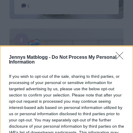
(skottdagen). Melvin har skridskoåkning idag i
1
skolan, så imorse letades det fram skridskor, hjälm
och fixades fika. Sådant som man borde förberett
redan igår kväll, men han fick med sig allt & ett
glatt humör. Nu när alla är i skola och …
Continued
Jennys Matblogg -
Do Not Process My Personal
Information
If you wish to opt-out of the sale, sharing to third parties, or
processing of your personal or sensitive information for
targeted advertising by us, please use the below opt-out
section to confirm your selection. Please note that after your
Hemma hos oss
opt-out request is processed you may continue seeing
Min första kakbok
interest-based ads based on personal information utilized by
Hej där, Nu är det ingen ”hemlighet” längre utan
us or personal information disclosed to third parties prior to
nu kan jag äntligen berätta! Wiiieee. Och som
your opt-out. You may separately opt-out of the further
många säkert redan gissat så håller jag på med en
disclosure of your personal information by third parties on the
36
bakbok, eller kanske snarare kak- & tårt- &
IAB’s list of downstream participants. This information may