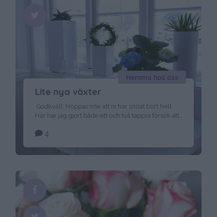
Hemma hos oss
Lite nya växter
Godkväll, Hoppas inte att ni har snöat bort helt.
Här har jag gjort både ett och två tappra försök att
skotta. Men så fort jag är halvvägs så har det börjat
4
toksnöa igen, så garageuppfarten ser minst lika
hopplös ut som den gjorde innan. Skulle önskat
mig en snömaskin i 35 års present tror jag allt…. …
Continued