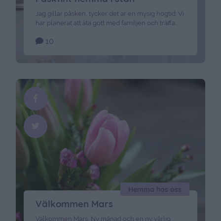
Jag gillar påsken, tycker det är en mysig högtid. Vi
har planerat att äta gott med familjen och träffa
vänner på påskfika. Och så blir det såklart äggjakt.
10
Vi påskpyntade i stugan redan förra helgen, och
nu var det dags att få lite påskstämning hemma i
stan också. Gammaldags stil på påskpyntet blev
det här, rosa och vitt. …
Continued
Hemma hos oss
Välkommen Mars
Välkommen Mars, Ny månad och en ny vårlig