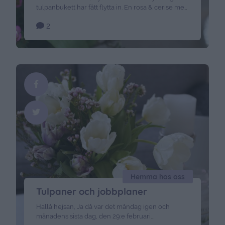
tulpanbukett har fått flytta in. En rosa & cerise med
lite små kvistar i. Idag kommer min mormor &
2
morfar hit för lite fika & skvaller. Alltid lika mysigt,
och jag behöver lite hjälp att tömma kakförrådet.
Efter att ha bakat alla dessa kakor till boken så har
…
Continued
Hemma hos oss
Tulpaner och jobbplaner
Hallå hejsan, Ja då var det måndag igen och
månadens sista dag, den 29:e februari