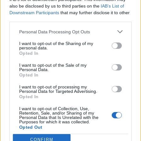
dessertbok. Den har varit på gång sedan i höstas,
also be disclosed by us to third parties on the
IAB’s List of
men det har blivit mer intensivt jobb med boken
Downstream Participants
that may further disclose it to other
nu efter jul kan …
Continued
third parties.
Personal Data Processing Opt Outs
I want to opt-out of the Sharing of my
personal data.
Opted In
I want to opt-out of the Sale of my
Personal Data.
Opted In
I want to opt-out of processing my
Hemma hos oss
Personal Data for Targeted Advertising.
Opted In
Nya soffbordet
I want to opt-out of Collection, Use,
Jeeeey, vilken glad överraskning jag fick igår när
Retention, Sale, and/or Sharing of my
soffbordet levererades redan då. Trodde det
Personal Data that Is Unrelated with the
skulle dröja flera veckor till. Vi har letat rätt länge,
Purposes for which it was collected.
18
Opted Out
och visste inte riktigt vad vi ville ha först. Men vi
tyckte att det kändes snyggt att bryta av allt det
vita här hemma med något naturmaterial. Och när
CONFIRM