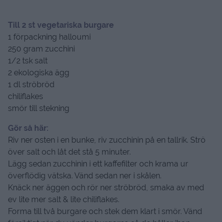
Till 2 st vegetariska burgare
1 förpackning halloumi
250 gram zucchini
1/2 tsk salt
2 ekologiska ägg
1 dl ströbröd
chiliflakes
smör till stekning
Gör så här:
Riv ner osten i en bunke, riv zucchinin på en tallrik. Strö
över salt och låt det stå 5 minuter.
Lägg sedan zucchinin i ett kaffefilter och krama ur
överflödig vätska. Vänd sedan ner i skålen.
Knäck ner äggen och rör ner ströbröd, smaka av med
ev lite mer salt & lite chiliflakes.
Forma till två burgare och stek dem klart i smör. Vänd