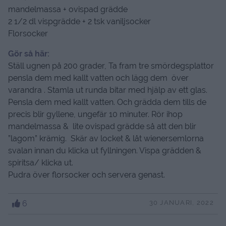
mandelmassa + ovispad grädde
2 1/2 dl vispgrädde + 2 tsk vaniljsocker
Florsocker
Gör så här:
Ställ ugnen på 200 grader, Ta fram tre smördegsplattor
pensla dem med kallt vatten och lägg dem över
varandra . Stamla ut runda bitar med hjälp av ett glas.
Pensla dem med kallt vatten. Och grädda dem tills de
precis blir gyllene, ungefär 10 minuter. Rör ihop
mandelmassa & lite ovispad grädde så att den blir
”lagom” krämig. Skär av locket & låt wienersemlorna
svalan innan du klicka ut fyllningen. Vispa grädden &
spiritsa/ klicka ut.
Pudra över florsocker och servera genast.
6
30 JANUARI, 2022