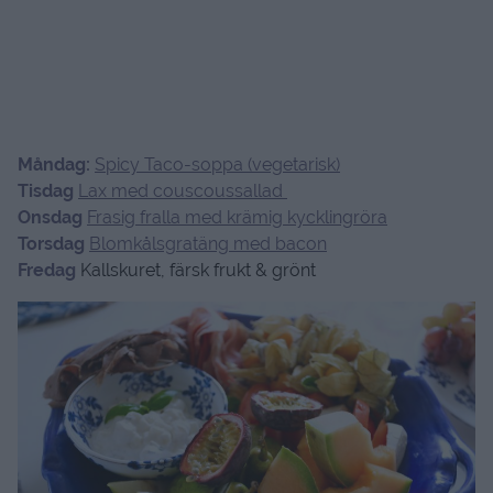
Måndag:
Spicy Taco-soppa (vegetarisk)
Tisdag
Lax med couscoussallad
Onsdag
Frasig fralla med krämig kycklingröra
Torsdag
Blomkålsgratäng med bacon
Fredag
Kallskuret, färsk frukt & grönt