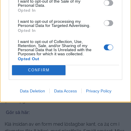
I want to opt-out of the Sale of my
Personal Data.
Opted In
I want to opt-out of processing my
Personal Data for Targeted Advertising.
Opted In
I want to opt-out of Collection, Use,
Retention, Sale, and/or Sharing of my
Personal Data that Is Unrelated with the
Det här behöver du
:
Purposes for which it was collected.
1 burk karamelliserad mjölk ( finns bland
Opted Out
bakprodukterna i din butik )
CONFIRM
100 gram smör
250 gram digestivkex
1 liter färska bär
Data Deletion
Data Access
Privacy Policy
1 1/2 dubbeldaim
3 dl vispgrädde
Gör så här:
Klä insidan av en form med löstagbar kant, ca 24 cm i