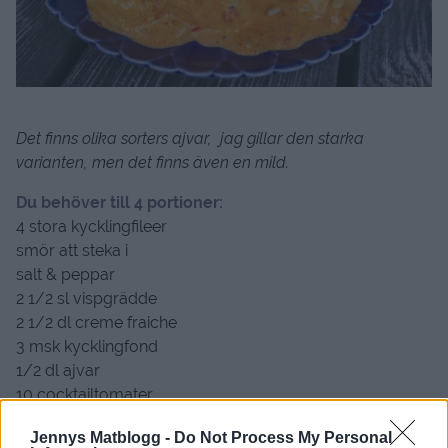
Det finns olika sorters ajvar, jag gillar den starka
varianten, men det finns även en mild.
Du behöver till 4 portioner:
4 stora kycklingfileer
smör att steka i
salt & peppar
2 1/2 sl vispgrädde
2 1/2 dl creme fraiche
3 msk kycklingfond
1/2 dl ajvar
10 cocktailtomater
1 dl riven lagrad ost
Jennys Matblogg -
Do Not Process My Personal