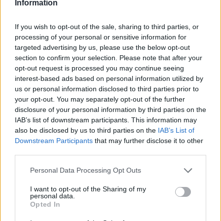
Information
Serveras till ris eller couscous
Gör så här:
If you wish to opt-out of the sale, sharing to third parties, or
Ställ ugnen på 220 grader. Skär kycklingfileerna i skivor.
processing of your personal or sensitive information for
targeted advertising by us, please use the below opt-out
Hetta upp en stekpanna och stek kycklingen med salt &
section to confirm your selection. Please note that after your
peppar tills den är genomstekt. Lägg i en ugnsfast form,
opt-out request is processed you may continue seeing
vispa ihop grädde, crème fraîche, fond och ajvar och
interest-based ads based on personal information utilized by
fördela ut över kycklingen. Häll i tomaterna strö över
us or personal information disclosed to third parties prior to
osten och skjuts in i ugnen i 15 minuter.
your opt-out. You may separately opt-out of the further
Strö över ruccola och pinjenötter.
disclosure of your personal information by third parties on the
Klart!
IAB’s list of downstream participants. This information may
also be disclosed by us to third parties on the
IAB’s List of
* * * * * * * * * * *
Downstream Participants
that may further disclose it to other
Något gott till kaffet! Bjud på koladrömtårta.
third parties.
Personal Data Processing Opt Outs
I want to opt-out of the Sharing of my
personal data.
Opted In