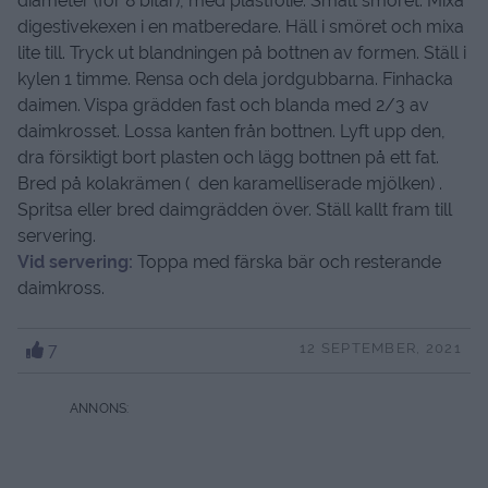
diameter (för 8 bitar), med plastfolie. Smält smöret. Mixa
digestivekexen i en matberedare. Häll i smöret och mixa
lite till. Tryck ut blandningen på bottnen av formen. Ställ i
kylen 1 timme. Rensa och dela jordgubbarna. Finhacka
daimen. Vispa grädden fast och blanda med 2/3 av
daimkrosset. Lossa kanten från bottnen. Lyft upp den,
dra försiktigt bort plasten och lägg bottnen på ett fat.
Bred på kolakrämen ( den karamelliserade mjölken) .
Spritsa eller bred daimgrädden över. Ställ kallt fram till
servering.
Vid servering:
Toppa med färska bär och resterande
daimkross.
7
12 SEPTEMBER, 2021