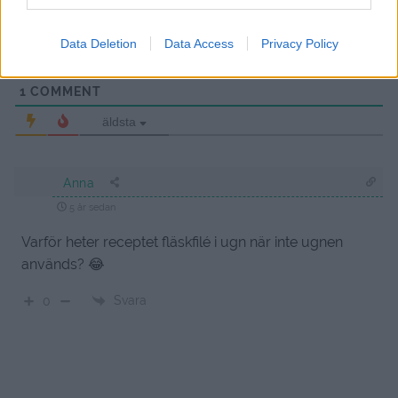
{}
[+]
Data Deletion
Data Access
Privacy Policy
1
COMMENT
äldsta
Anna
5 år sedan
Varför heter receptet fläskfilé i ugn när inte ugnen
används? 😂
Svara
0