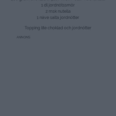
1 dl jordnötssmör
2 msk nutella
1 näve salta jordnötter
Topping lite choklad och jordnötter