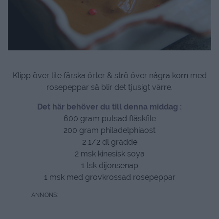
Klipp över lite färska örter & strö över några korn med
rosepeppar så blir det tjusigt värre.
Det här behöver du till denna middag :
600 gram putsad fläskfile
200 gram philadelphiaost
2 1/2 dl grädde
2 msk kinesisk soya
1 tsk dijonsenap
1 msk med grovkrossad rosepeppar