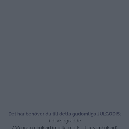
Det här behöver du till detta gudomliga JULGODIS:
1 dl vispgrädde
200 gram choklad (mjölk- mörk- eller vit choklad)