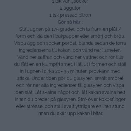
1 tsk vaniljsocker
2 äggulor
1 tsk pressad citron
Gör så här :
Ställ ugnen på 175 grader, och ta fram en plåt /
form och klä den i bakpapper eller smörj och bröa.
Vispa ägg och socker poröst, blanda sedan de torra
ingredienserna till kakan, och vänd ner i smeten.
Vänd ner saffran och vänd ner vattnet och rör tills
du fått en en klumpfri smet. Häll ut i formen och ställ
in i ugnen i cirka 20- 35 minuter, provkänn med
sticka. Under tiden gör du glasyren, smält smöret
och rör ner alla ingredienser till glasyren och vispa
den slät. Låt svalna något och låt kakan svalna helt
innan du breder på glasyren. Strö över kokosflingor
eller strössel och ställ svalt yttrligare en liten stund
innan du skär upp kakan i bitar.