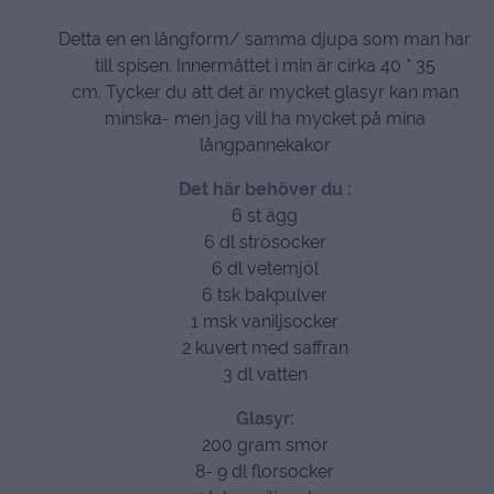
Detta en en långform/ samma djupa som man har
till spisen. Innermåttet i min är cirka 40 * 35
cm.
Tycker du att det är mycket glasyr kan man
minska- men jag vill ha mycket på mina
långpannekakor
Det här behöver du :
6 st ägg
6 dl strösocker
6 dl vetemjöl
6 tsk bakpulver
1 msk vaniljsocker
2 kuvert med saffran
3 dl vatten
Glasyr:
200 gram smör
8- 9 dl florsocker