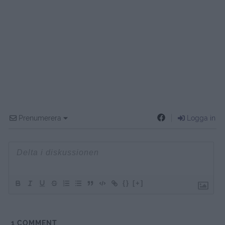
Prenumerera
Logga in
{}
[+]
1
COMMENT