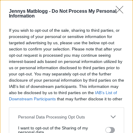
Serveras med kokt pasta
Jennys Matblogg -
Do Not Process My Personal
Information
Gör så här:
Kokar pastan enligt anvisningar på förpackning,
If you wish to opt-out of the sale, sharing to third parties, or
skala räkorna och lägg åt sidan under tiden du gör
processing of your personal or sensitive information for
grytbasen.
targeted advertising by us, please use the below opt-out
Hetta upp smör och fräs den finhackade
section to confirm your selection. Please note that after your
schalottenlöken, tillsamman med curryn. Doftar ljuvligt.
opt-out request is processed you may continue seeing
Vänd ner crème fraîche och vatten, tillsätt önskad
interest-based ads based on personal information utilized by
mängd vatten för din önskade konsistens på såsen.
us or personal information disclosed to third parties prior to
your opt-out. You may separately opt-out of the further
När allt sjudit upp smakar du av med salt & peppar.
disclosure of your personal information by third parties on the
Ta bort från plattan och vänd ner ( de skalade) räkorna,
IAB’s list of downstream participants. This information may
de ska inte koka- utan bara bli genomvarma.
also be disclosed by us to third parties on the
IAB’s List of
Downstream Participants
that may further disclose it to other
Serveras genast.
third parties.
* * * * * * * * * * * * * * * * *
Personal Data Processing Opt Outs
Godaste kladdkakemuffinsen
I want to opt-out of the Sharing of my
personal data.