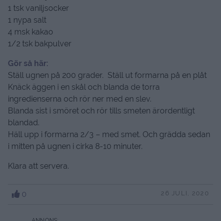
1 tsk vaniljsocker
1 nypa salt
4 msk kakao
1/2 tsk bakpulver
Gör så här:
Ställ ugnen på 200 grader. Ställ ut formarna på en plåt
Knäck äggen i en skål och blanda de torra
ingredienserna och rör ner med en slev.
Blanda sist i smöret och rör tills smeten ärordentligt
blandad.
Häll upp i formarna 2/3 – med smet. Och grädda sedan
i mitten på ugnen i cirka 8-10 minuter.
Klara att servera.
0
26 JULI, 2020