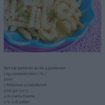
D
et här behöver du till 4 portioner :
1 kg oskalade räkor ( XL )
smör
1 finhackad schalottenlök
2 tsk gul curry
4 dl creme fraiche
1/2- 1 dl vatten