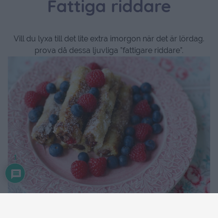
Fattiga riddare
Vill du lyxa till det lite extra imorgon när det är lördag.
prova då dessa ljuvliga ”fattigare riddare”.
1