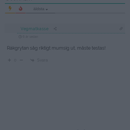
äldsta
Vegmatkasse
6 år sedan
Räkgrytan såg riktigt mumsig ut, måste testas!
Svara
0