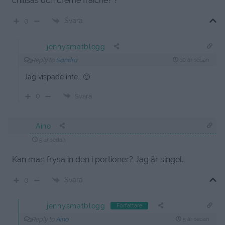
chilisås och creme fraiche? ?
Svara
0
jennysmatblogg
Reply to
Sandra
10 år sedan
Jag vispade inte… 🙂
0
Svara
Aino
5 år sedan
Kan man frysa in den i portioner? Jag är singel.
Svara
0
jennysmatblogg
Författare
Reply to
Aino
5 år sedan