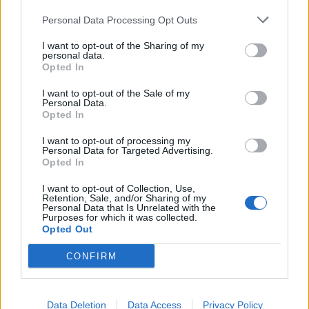
Personal Data Processing Opt Outs
Eva
I want to opt-out of the Sharing of my
personal data.
11 år sedan
Opted In
Vad brukar du krydda kycklingen med när du steker?
I want to opt-out of the Sale of my
Jag tycker det kan vara lite svårt att få nån god smak.
Personal Data.
Opted In
Svara
0
I want to opt-out of processing my
Personal Data for Targeted Advertising.
Opted In
Maria
11 år sedan
I want to opt-out of Collection, Use,
Retention, Sale, and/or Sharing of my
Personal Data that Is Unrelated with the
Lagade denna idag. Jättegod
Purposes for which it was collected.
Opted Out
Svara
0
CONFIRM
Calle
11 år sedan
Data Deletion
Data Access
Privacy Policy