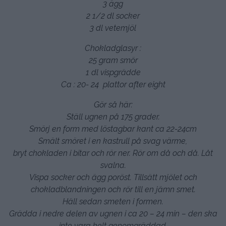
3 ägg
2 1/2 dl socker
3 dl vetemjöl
Chokladglasyr :
25 gram smör
1 dl vispgrädde
Ca : 20- 24 plattor after eight
Gör så här:
Ställ ugnen på 175 grader.
Smörj en form med löstagbar kant ca 22-24cm
Smält smöret i en kastrull på svag värme,
bryt chokladen i bitar och rör ner. Rör om då och då. Låt
svalna.
Vispa socker och ägg poröst. Tillsätt mjölet och
chokladblandningen och rör till en jämn smet.
Häll sedan smeten i formen.
Grädda i nedre delen av ugnen i ca 20 – 24 min – den ska
inte vara helt genomgräddad.