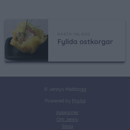
NÄSTA INLÄGG
Fyllda ostkorgar
© Jennys Matblogg
Powered by
ProAd
Kategorier
Om Jenny
Shop