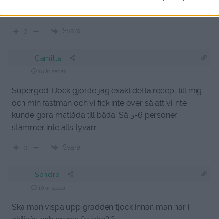
prova SantaMarias Kycklingkrydda, det blir blixtergott!
Svara
0
Camilla
10 år sedan
Supergod. Dock gjorde jag exakt detta recept till mig
och min fästman och vi fick inte över så att vi inte
kunde göra matlåda till båda. Så 5-6 personer
stämmer inte alls tyvärr.
Svara
0
Sandra
10 år sedan
Ska man vispa upp grädden tjock innan man har i