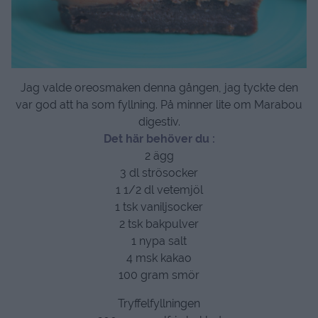
Jag valde oreosmaken denna gången, jag tyckte den
var god att ha som fyllning. På minner lite om Marabou
digestiv.
Det här behöver du :
2 ägg
3 dl strösocker
1 1/2 dl vetemjöl
1 tsk vaniljsocker
2 tsk bakpulver
1 nypa salt
4 msk kakao
100 gram smör
Tryffelfyllningen