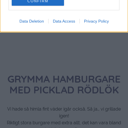
CONFIRM
Data Deletion
Data Access
Privacy Policy
GRYMMA HAMBURGARE
MED PICKLAD RÖDLÖK
Vi hade så himla fint väder igår också. Så ja… vi grillade
igen!
Riktigt stora burgare med extra allt, det kan vara bland