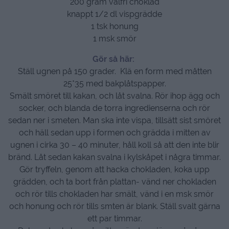
200 gram valfri choklad
knappt 1/2 dl vispgrädde
1 tsk honung
1 msk smör
Gör så här:
Ställ ugnen på 150 grader. Klä en form med måtten
25*35 med bakplåtspapper.
Smält smöret till kakan, och låt svalna. Rör ihop ägg och
socker, och blanda de torra ingredienserna och rör
sedan ner i smeten. Man ska inte vispa, tillsätt sist smöret
och häll sedan upp i formen och grädda i mitten av
ugnen i cirka 30 – 40 minuter, håll koll så att den inte blir
bränd. Låt sedan kakan svalna i kylskåpet i några timmar.
Gör tryffeln, genom att hacka chokladen, koka upp
grädden, och ta bort från plattan- vänd ner chokladen
och rör tills chokladen har smält, vänd i en msk smör
och honung och rör tills smten är blank. Ställ svalt gärna
ett par timmar.