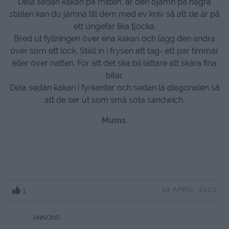
Dela sedan kakan på mitten, är den ojämn på några
ställen kan du jämna till dem med ev kniv så att de är på
ett ungefär lika tjocka.
Bred ut fyllningen över ena kakan och lägg den andra
över som ett lock. Ställ in i frysen ett tag- ett par timmar
eller över natten. För att det ska bli lättare att skära fina
bitar.
Dela sedan kakan i fyrkanter och sedan lä diagonalen så
att de ser ut som små söta sandwich.
Mums.
1
19 APRIL, 2020