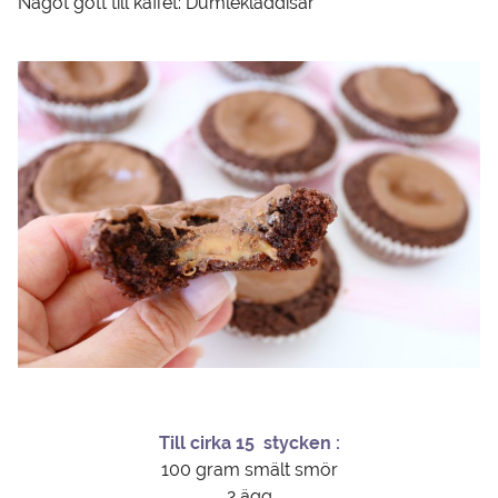
Något gott till kaffet: Dumlekladdisar
Till cirka 15 stycken :
100 gram smält smör
2 ägg