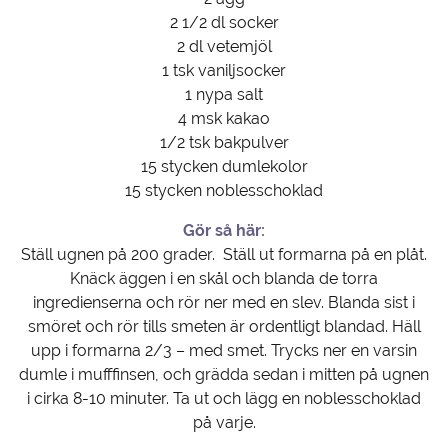
2 1/2 dl socker
2 dl vetemjöl
1 tsk vaniljsocker
1 nypa salt
4 msk kakao
1/2 tsk bakpulver
15 stycken dumlekolor
15 stycken noblesschoklad
Gör så här:
Ställ ugnen på 200 grader. Ställ ut formarna på en plåt.
Knäck äggen i en skål och blanda de torra
ingredienserna och rör ner med en slev. Blanda sist i
smöret och rör tills smeten är ordentligt blandad. Häll
upp i formarna 2/3 – med smet. Trycks ner en varsin
dumle i mufffinsen, och grädda sedan i mitten på ugnen
i cirka 8-10 minuter. Ta ut och lägg en noblesschoklad
på varje.