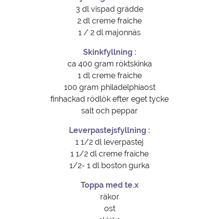
3 dl vispad grädde
2 dl creme fraiche
1 / 2 dl majonnäs
Skinkfyllning :
ca 400 gram röktskinka
1 dl creme fraiche
100 gram philadelphiaost
finhackad rödlök efter eget tycke
salt och peppar
Leverpastejsfyllning :
1 1/2 dl leverpastej
1 1/2 dl creme fraiche
1/2- 1 dl boston gurka
Toppa med te.x
räkor
ost