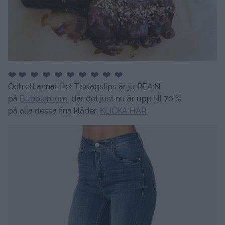
❤️ ❤️ ❤️ ❤️ ❤️ ❤️ ❤️ ❤️ ❤️ ❤️
Och ett annat litet Tisdagstips är ju REA:N
på
Bubbleroom
, där det just nu är upp till 70 %
på alla dessa fina kläder.
KLICKA HÄR
.