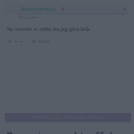
Berndt.berntson
3 år sedan
Nu snackar vi, detta ska jag göra 🥳🥳
Svara
0
INNEHÅLLER ANNONSLÄNKAR