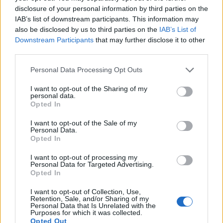
disclosure of your personal information by third parties on the
Svara
0
IAB’s list of downstream participants. This information may
also be disclosed by us to third parties on the
IAB’s List of
Downstream Participants
that may further disclose it to other
Lisa
third parties.
10 år sedan
Personal Data Processing Opt Outs
Här var vi faktiskt lite inne på trerätters i stället för buffé
på påskafton, men se det gick inte alla med på. 🙂
I want to opt-out of the Sharing of my
personal data.
Antar att det var risk för att sillen skulle försvinna å det
Opted In
vore ju för sorgligt. 😛
I want to opt-out of the Sale of my
Att måla på äggen är viktigast tycker jag. 🙂
Personal Data.
Opted In
Svara
0
I want to opt-out of processing my
Personal Data for Targeted Advertising.
Opted In
Lena
10 år sedan
I want to opt-out of Collection, Use,
Retention, Sale, and/or Sharing of my
Personal Data that Is Unrelated with the
Vad gott! Jag snor flera av recepten till påskbuffén.
Purposes for which it was collected.
Mums 🙂
Opted Out