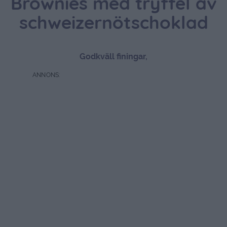
Brownies med tryffel av
schweizernötschoklad
Godkväll finingar,