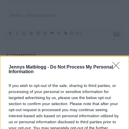
{}
[+]
6
COMMENTS
äldsta
Jennys Matblogg -
Do Not Process My Personal
Information
If you wish to opt-out of the sale, sharing to third parties, or
Monica
processing of your personal or sensitive information for
10 år sedan
targeted advertising by us, please use the below opt-out
section to confirm your selection. Please note that after your
Hej tack för en bra matblogg nu när vi är inne på
opt-out request is processed you may continue seeing
buffeer
interest-based ads based on personal information utilized by
har du lust att tipsa om studentbuffeer?
us or personal information disclosed to third parties prior to
Ha det bra
your opt-out. You may separately opt-out of the further