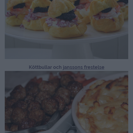
Köttbullar och
janssons frestelse