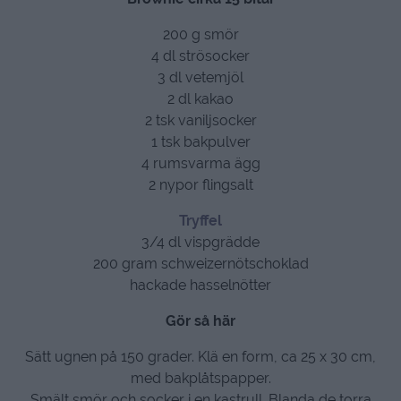
200 g smör
4 dl strösocker
3 dl vetemjöl
2 dl kakao
2 tsk vaniljsocker
1 tsk bakpulver
4 rumsvarma ägg
2 nypor flingsalt
Tryffel
3/4 dl vispgrädde
200 gram schweizernötschoklad
hackade hasselnötter
Gör så här
Sätt ugnen på 150 grader. Klä en form, ca 25 x 30 cm,
med bakplåtspapper.
Smält smör och socker i en kastrull. Blanda de torra