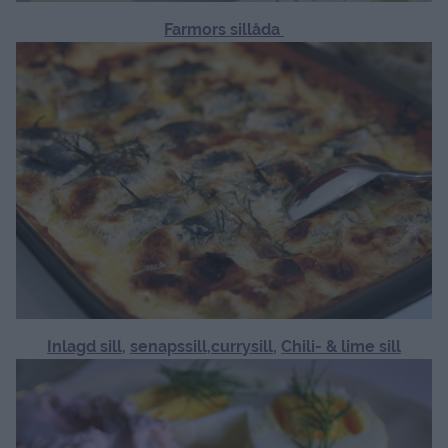
Farmors sillåda
Inlagd sill
,
senapssill
,
currysill
,
Chili- & lime sill