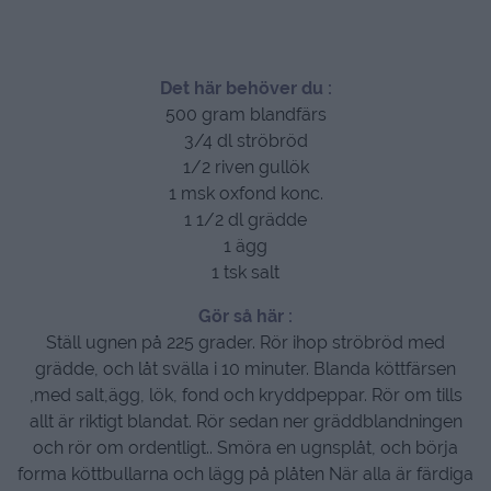
Det här behöver du :
500 gram blandfärs
3/4 dl ströbröd
1/2 riven gullök
1 msk oxfond konc.
1 1/2 dl grädde
1 ägg
1 tsk salt
Gör så här :
Ställ ugnen på 225 grader. Rör ihop ströbröd med
grädde, och låt svälla i 10 minuter. Blanda köttfärsen
,med salt,ägg, lök, fond och kryddpeppar. Rör om tills
allt är riktigt blandat. Rör sedan ner gräddblandningen
och rör om ordentligt.. Smöra en ugnsplåt, och börja
forma köttbullarna och lägg på plåten När alla är färdiga