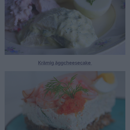
Krämig äggcheesecake