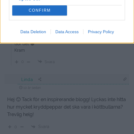
Svara
0
CONFIRM
jennysmatblogg
Data Deletion
Data Access
Privacy Policy
Reply to
Lena
10 år sedan
Gör det 😀
Kram
0
Svara
Linda
10 år sedan
Hej 🙂 Tack för en inspirerande blogg! Lyckas inte hitta
hur mycket kryddpeppar det ska vara i köttbullarna?
Trevlig helg!
Svara
0