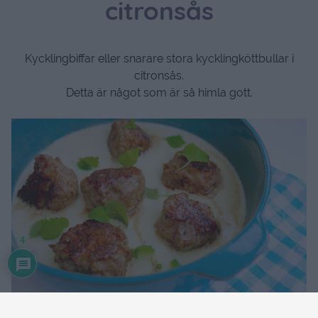
citronsås
Kycklingbiffar eller snarare stora kycklingköttbullar i
citronsås.
Detta är något som är så himla gott.
4