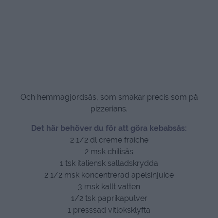
Och hemmagjordsås, som smakar precis som på
pizzerians.
Det här behöver du för att göra kebabsås:
2 1/2 dl creme fraiche
2 msk chilisås
1 tsk italiensk salladskrydda
2 1/2 msk koncentrerad apelsinjuice
3 msk kallt vatten
1/2 tsk paprikapulver
1 presssad vitlöksklyfta