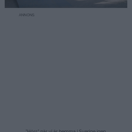
”Hörs” när vi är hemma i Sverige igen.