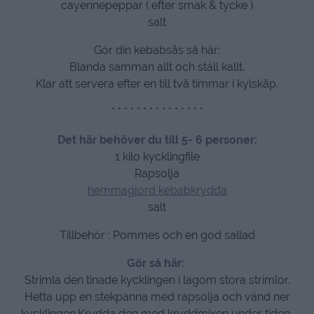
cayennepeppar ( efter smak & tycke )
salt
Gör din kebabsås så här:
Blanda samman allt och ställ kallt.
Klar att servera efter en till två timmar i kylskåp.
* * * * * * * * * * * * * * *
Det här behöver du till 5- 6 personer:
1 kilo kycklingfile
Rapsolja
hemmagjord kebabkrydda
salt
Tillbehör : Pommes och en god sallad
Gör så här:
Strimla den tinade kycklingen i lagom stora strimlor.
Hetta upp en stekpanna med rapsolja och vänd ner
kycklingen.Krydda den med kryddmixen under tiden,