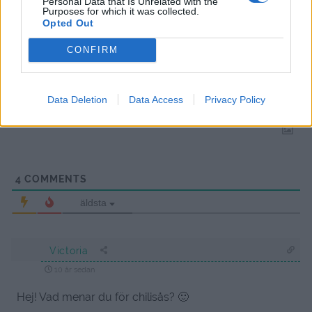
Personal Data that Is Unrelated with the
Purposes for which it was collected.
Opted Out
Prenumerera
Logga in
CONFIRM
Data Deletion
Data Access
Privacy Policy
4
COMMENTS
äldsta
Victoria
10 år sedan
Hej! Vad menar du för chilisås? 🙂