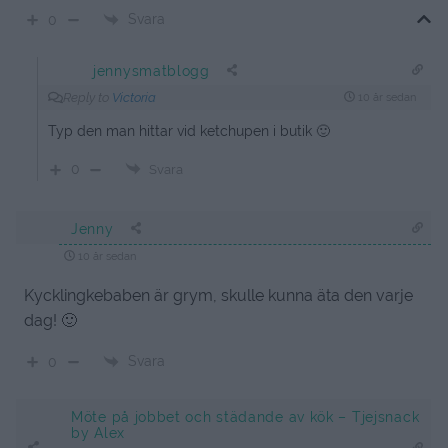
Svara
0
jennysmatblogg
Reply to
Victoria
10 år sedan
Typ den man hittar vid ketchupen i butik 🙂
0
Svara
Jenny
10 år sedan
Kycklingkebaben är grym, skulle kunna äta den varje
dag! 🙂
Svara
0
Möte på jobbet och städande av kök – Tjejsnack
by Alex