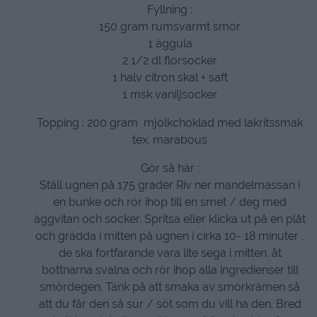
Fyllning :
150 gram rumsvarmt smör
1 äggula
2 1/2 dl florsocker
1 halv citron skal + saft
1 msk vaniljsocker
Topping : 200 gram mjölkchoklad med lakritssmak
tex. marabous
Gör så här :
Ställ ugnen på 175 grader Riv ner mandelmassan i
en bunke och rör ihop till en smet / deg med
äggvitan och socker. Spritsa eller klicka ut på en plåt
och grädda i mitten på ugnen i cirka 10- 18 minuter ,
de ska fortfarande vara lite sega i mitten. åt
bottnarna svalna och rör ihop alla ingredienser till
smördegen. Tänk på att smaka av smörkrämen så
att du får den så sur / söt som du vill ha den. Bred