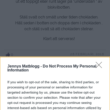
ut ett toppigt eller runt lager på ”undersidan ” av
biskvibotten.
Ställ svalt och smält under tiden chokladen.
Håll sedan i botten och doppa dem i chokladen ,
och ställ svalt så att chokladen stelnar.
Klart att serveras!
0
28 FEBRUARI, 2016
Jennys Matblogg -
Do Not Process My Personal
Information
If you wish to opt-out of the sale, sharing to third parties, or
processing of your personal or sensitive information for
targeted advertising by us, please use the below opt-out
section to confirm your selection. Please note that after your
opt-out request is processed you may continue seeing
interest-based ads based on personal information utilized by