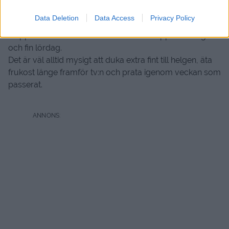
.
Data Deletion
Data Access
Privacy Policy
Goooomorgon gott folk
,
Hoppas ni haft en fin vecka och vaknat upp till en lugn
och fin lördag.
Det är väl alltid mysigt att duka extra fint till helgen, äta
frukost länge framför tv:n och prata igenom veckan som
passerat.