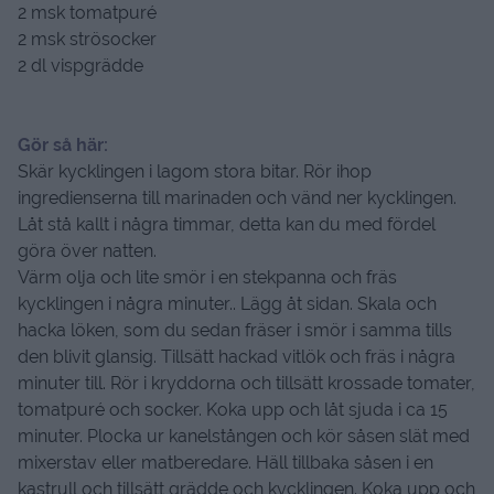
2 msk tomatpuré
2 msk strösocker
2 dl vispgrädde
Gör så här:
Skär kycklingen i lagom stora bitar. Rör ihop
ingredienserna till marinaden och vänd ner kycklingen.
Låt stå kallt i några timmar, detta kan du med fördel
göra över natten.
Värm olja och lite smör i en stekpanna och fräs
kycklingen i några minuter.. Lägg åt sidan. Skala och
hacka löken, som du sedan fräser i smör i samma tills
den blivit glansig. Tillsätt hackad vitlök och fräs i några
minuter till. Rör i kryddorna och tillsätt krossade tomater,
tomatpuré och socker. Koka upp och låt sjuda i ca 15
minuter. Plocka ur kanelstången och kör såsen slät med
mixerstav eller matberedare. Häll tillbaka såsen i en
kastrull och tillsätt grädde och kycklingen. Koka upp och