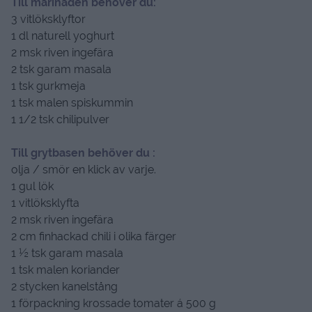
Till marinaden behöver du:
3 vitlöksklyftor
1 dl naturell yoghurt
2 msk riven ingefära
2 tsk garam masala
1 tsk gurkmeja
1 tsk malen spiskummin
1 1/2 tsk chilipulver
Till grytbasen behöver du :
olja / smör en klick av varje.
1 gul lök
1 vitlöksklyfta
2 msk riven ingefära
2 cm finhackad chili i olika färger
1 ½ tsk garam masala
1 tsk malen koriander
2 stycken kanelstång
1 förpackning krossade tomater á 500 g