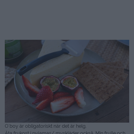
O´boy är obligatoriskt när det är helg.
Äta frukost i pyjamas/ myskläder också. Min frulle och