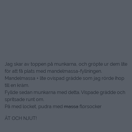
Jag skar av toppen på munkarna, och gröpte ur dem lite
för att få plats med mandelmassa-fyllningen.
Mandelmassa + lite ovispad grädde som jag rörde ihop
till en kräm.
Fyllde sedan munkarna med detta. Vispade grädde och
spritsade runt om.
På med locket, pudra med
massa
florsocker
ÄT OCH NJUT!