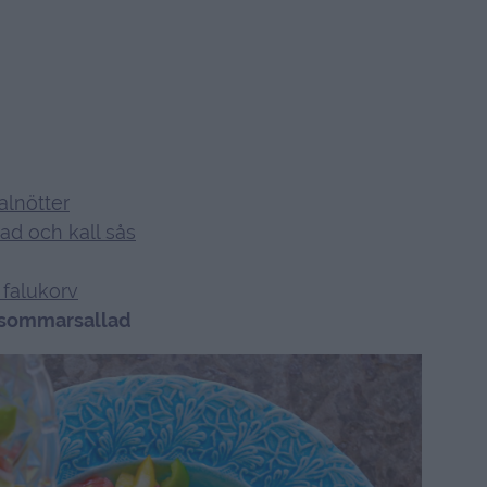
alnötter
d och kall sås
 falukorv
d sommarsallad