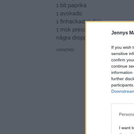
1 bit paprika
1 avokado
1 finhackad rödlök
1 msk pressad citronsaft
Jennys M
några droppar tabasco
If you wish 
sensitive in
confirm you
continue se
information 
further disc
participants
Downstream 
Persona
I want t