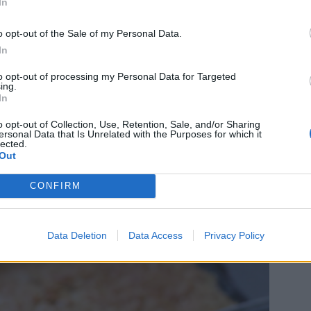
In
o opt-out of the Sale of my Personal Data.
In
to opt-out of processing my Personal Data for Targeted
ing.
In
 skål.
basco och blanda om.
o opt-out of Collection, Use, Retention, Sale, and/or Sharing
ersonal Data that Is Unrelated with the Purposes for which it
lected.
Out
CONFIRM
ärpaj
Data Deletion
Data Access
Privacy Policy