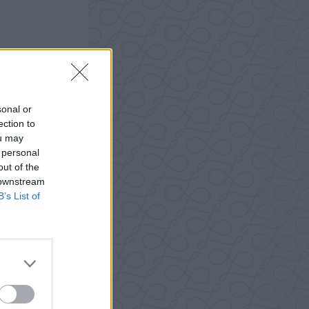
sonal or
ection to
ou may
 personal
out of the
 downstream
B’s List of