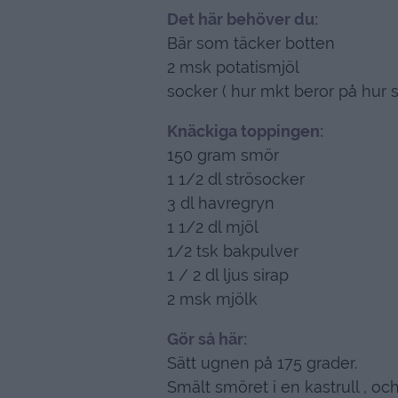
Det här behöver du:
Bär som täcker botten
2 msk potatismjöl
socker ( hur mkt beror på hur s
Knäckiga toppingen:
150 gram smör
1 1/2 dl strösocker
3 dl havregryn
1 1/2 dl mjöl
1/2 tsk bakpulver
1 / 2 dl ljus sirap
2 msk mjölk
Gör så här:
Sätt ugnen på 175 grader.
Smält smöret i en kastrull , oc