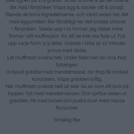
Ställ ugnen på 175 grader. Smält smöret & låt det svalna
lite. Häll i filmjölken. Vispa ägg & socker vitt & pösigt.
Blanda de torra ingredienserna, och vänd sedan ner det
med äggsmeten. Rör försiktigt ner det smälta smöret
+ filmjölken. Skeda upp i 10 formar. jag ställer mina
formar i ett muffinsjärn, för att de inte ska flyta ut. Fyll
upp varje form 3/4 delar. Grädda i cirka 15-17 minuter,
prova med sticka.
Låt muffinsen svalna helt. Under tiden kan du röra ihop
fyllningen.
Ovispad grädde med mandelmassa, rör ihop till önskad
konsistens. Vispa grädden luftig.
När muffinsen svalnat helt så skär du av som ett lock på
toppen, fyll med mandelmassan. Och spritsa sedan ut
grädden. På med locket och pudra över med massa
florsocker.
Smaklig fika