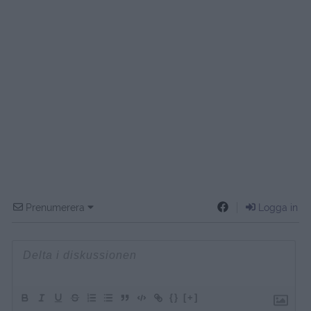
Prenumerera
Logga in
{}
[+]