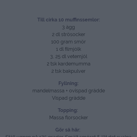
Till cirka 10 muffinssemlor:
3 ägg
2 dl strösocker
100 gram smör
1 dl filmjölk
3, 25 dl vetemjöl
2 tsk kardemumma
2 tsk bakpulver
Fyllning:
mandelmassa + ovispad grädde
Vispad grädde
Topping:
Massa florsocker
Gör så här: