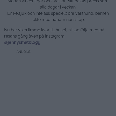
Medan Vincent går och ”vaktar” sitt palats precis som
alla dagar i veckan.
En kelsjuk och inte alls speciellt bra vakthund, barnen
lekte med honom non-stop.
Nu har vi en timme kvar till huset, ni kan följa med på
resans gång även på Instagram
@jennysmatblogg