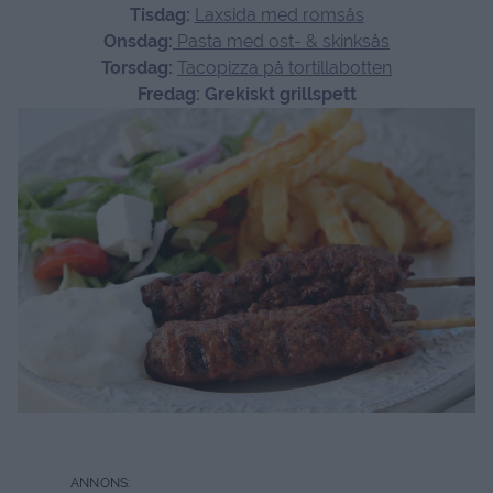
T
isdag:
Laxsida med romsås
O
nsdag:
Pasta med ost- & skinksås
Torsdag:
Tacopizza på tortillabotten
F
redag: Grekiskt grillspett