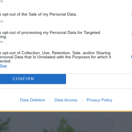
In
o opt-out of the Sale of my Personal Data.
behöver till 4 bitar:
In
4 kycklingfileer
itar soltorkad tomat
to opt-out of processing my Personal Data for Targeted
ing.
1 dl färskost
In
6 st baconremsor
o opt-out of Collection, Use, Retention, Sale, and/or Sharing
ersonal Data that Is Unrelated with the Purposes for which it
Gör så här:
lected.
Out
rna och skär ett snitt i dem på tvären.
ör ihop med färskosten. Fyll filéerna med röran
CONFIRM
nt dem. Grilla dem eller tillaga dem i ugnen
 ugnsfast form & ställ in i mitten av ugnen i
s kycklingen är klar ( längre eller kortare
Data Deletion
Data Access
Privacy Policy
beroende på tjocklek)