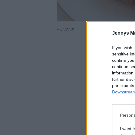
Jennys M
If you wish 
sensitive in
confirm you
continue se
information 
further disc
participants
Downstream 
Persona
I want t