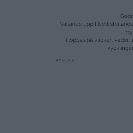
Godm
Vakande upp till ett stråla
med
Hoppas på vackert väder till
kycklingen