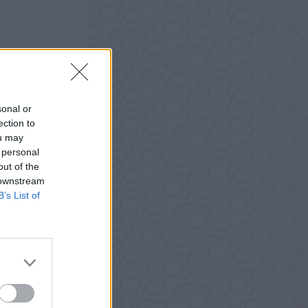
sonal or
ection to
ou may
 personal
out of the
 downstream
B’s List of