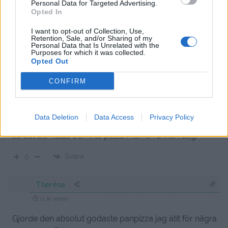
Personal Data for Targeted Advertising.
Opted In
I want to opt-out of Collection, Use,
2
COMMENTS
Retention, Sale, and/or Sharing of my
Personal Data that Is Unrelated with the
Purposes for which it was collected.
äldsta
Opted Out
CONFIRM
Jeanette
11 år sedan
Data Deletion
Data Access
Privacy Policy
God fortsättning! Mmmm så gott! Min svärfar fyller år
så det blir kalas och inte pizza. Men en annan dag!
Svara
0
Therése
11 år sedan
Gjorde den absolut godaste panpizza jag ätit för några