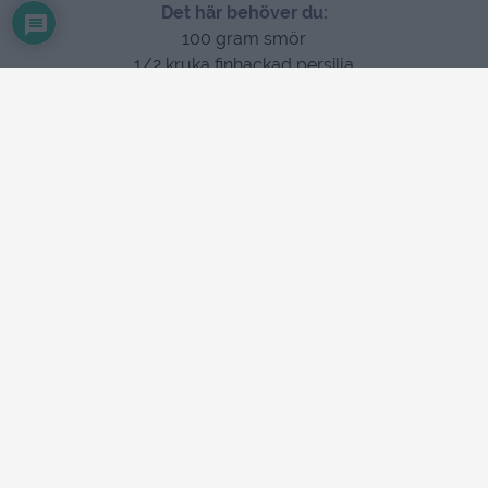
Det här behöver du:
100 gram smör
1/2 kruka finhackad persilja
3 små vitlöksklyftor
salt