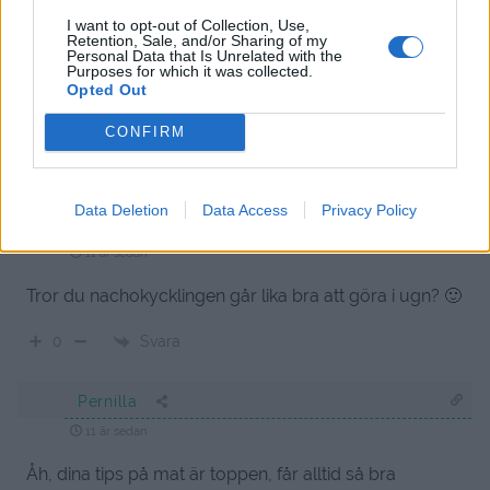
Emma
I want to opt-out of Collection, Use,
Retention, Sale, and/or Sharing of my
11 år sedan
Personal Data that Is Unrelated with the
Purposes for which it was collected.
Ser jättegott ut! Vad anv du för krydda på
Opted Out
klyftpotatisen?
CONFIRM
Svara
0
Data Deletion
Data Access
Privacy Policy
Lisa
11 år sedan
Tror du nachokycklingen går lika bra att göra i ugn? 🙂
Svara
0
Pernilla
11 år sedan
Åh, dina tips på mat är toppen, får alltid så bra