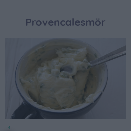
Provencalesmör
4