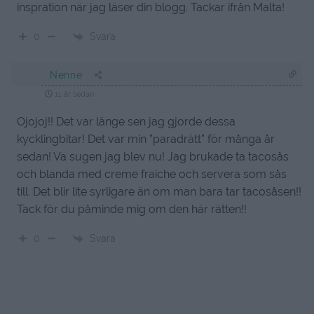
inspration när jag läser din blogg. Tackar ifrån Malta!
Svara
0
Nenne
11 år sedan
Ojojoj!! Det var länge sen jag gjorde dessa
kycklingbitar! Det var min ”paradrätt” för många år
sedan! Va sugen jag blev nu! Jag brukade ta tacosås
och blanda med creme fraiche och servera som sås
till. Det blir lite syrligare än om man bara tar tacosåsen!!
Tack för du påminde mig om den här rätten!!
Svara
0