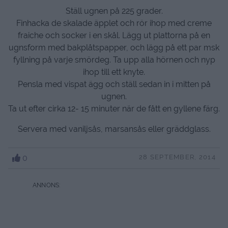
Ställ ugnen på 225 grader.
Finhacka de skalade äpplet och rör ihop med creme
fraiche och socker i en skål. Lägg ut plattorna på en
ugnsform med bakplåtspapper, och lägg på ett par msk
fyllning på varje smördeg. Ta upp alla hörnen och nyp
ihop till ett knyte.
Pensla med vispat ägg och ställ sedan in i mitten på
ugnen.
Ta ut efter cirka 12- 15 minuter när de fått en gyllene färg.
Servera med vaniljsås, marsansås eller gräddglass.
0
28 SEPTEMBER, 2014