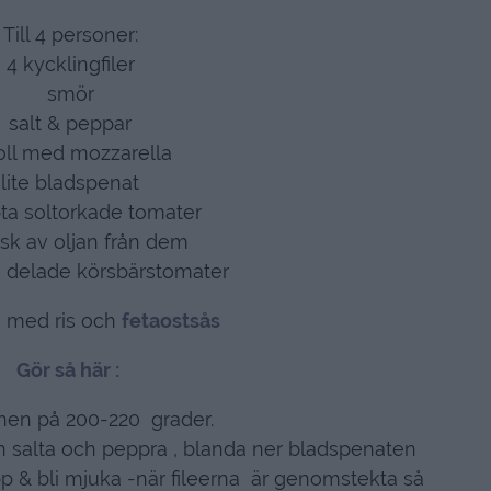
Till 4 personer:
4 kycklingfiler
smör
salt & peppar
oll med mozzarella
lite bladspenat
pta soltorkade tomater
sk av oljan från dem
n delade körsbärstomater
s med ris och
fetaostsås
Gör så här :
gnen på 200-220 grader.
h salta och peppra , blanda ner bladspenaten
pp & bli mjuka -när fileerna är genomstekta så