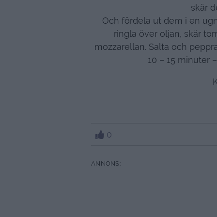
skär d
Och fördela ut dem i en ugn
ringla över oljan, skär to
mozzarellan. Salta och peppra
10 – 15 minuter – 
K
0