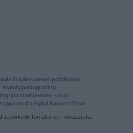
ade fiskpinnar med potatismos
:
Krämig pastagratäng
rvgryta med texmex-smak
oppa med krispigt baconströssel
d soltorkade tomater och mozzarella