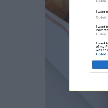
Opted 
I want t
Opted 
I want 
Advertis
Opted 
I want t
of my P
was col
Opted 