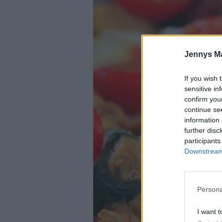
Jennys M
If you wish 
sensitive in
confirm you
continue se
information 
further disc
participants
Downstream 
Persona
I want t