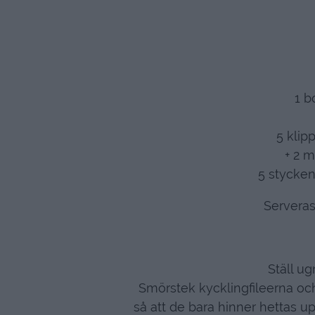
1 b
5 klip
+ 2 m
5 stycke
Servera
Ställ u
Smörstek kycklingfileerna oc
så att de bara hinner hettas u