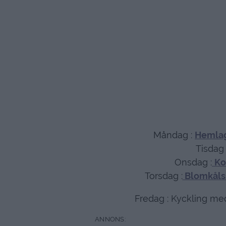
Måndag :
Hemlag
Tisdag 
Onsdag :
Ko
Torsdag :
Blomkålss
Fredag : Kyckling me