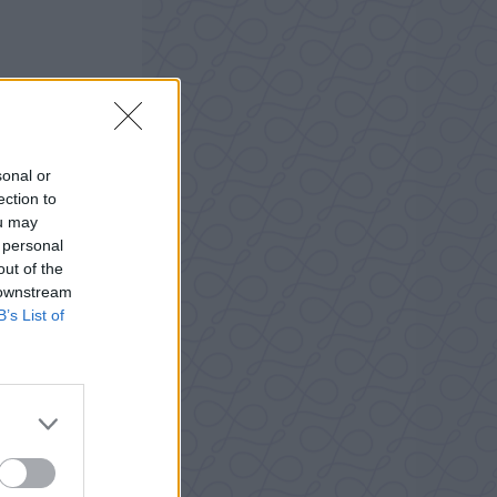
sonal or
ection to
ou may
 personal
out of the
 downstream
B’s List of