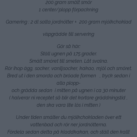
200 gram smält smör
1 center/plopp förpackning
Garnering : 2 dl salta jordnötter + 200 gram mjölkchoklad
vispgrädde till servering
Gör så här:
Ställ ugnen på 175 grader.
Smält smöret till smeten. Låt svalna.
Rör ihop ägg, socker, vaniljsocker, kakao, mjöl och smöret.
Bred ut i den smorda och bröade formen , tryck sedan i
alla plopp-
och grädda sedan i mitten på ugnen i ca 30 minuter
( halverar ni receptet så blir det kortare gräddningstid ,
den ska vara lite lös i mitten )
Under tiden smälter du mjölkchokladen över ett
vattenbad och rör ner jordnötterna.
Fördela sedan detta på kladdkakan, och ställ den kallt