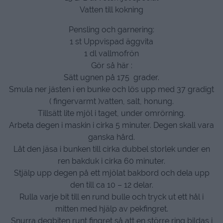
Vatten till kokning
Pensling och garnering:
1 st Uppvispad äggvita
1 dl vallmofrön
Gör så här :
Sätt ugnen på 175 grader.
Smula ner jästen i en bunke och lös upp med 37 gradigt
( fingervarmt )vatten, salt, honung.
Tillsätt lite mjöl i taget, under omrörning.
Arbeta degen i maskin i cirka 5 minuter. Degen skall vara
ganska hård.
Låt den jäsa i bunken till cirka dubbel storlek under en
ren bakduk i cirka 60 minuter.
Stjälp upp degen på ett mjölat bakbord och dela upp
den till ca 10 – 12 delar.
Rulla varje bit till en rund bulle och tryck ut ett hål i
mitten med hjälp av pekfingret.
Snurra degbiten runt fingret så att en större ring bildas i