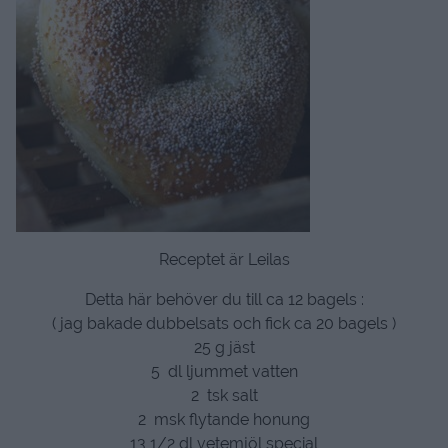
Receptet är Leilas
Detta här behöver du till ca 12 bagels :
( jag bakade dubbelsats och fick ca 20 bagels )
25 g jäst
5 dl ljummet vatten
2 tsk salt
2 msk flytande honung
13 1/2 dl vetemjöl special