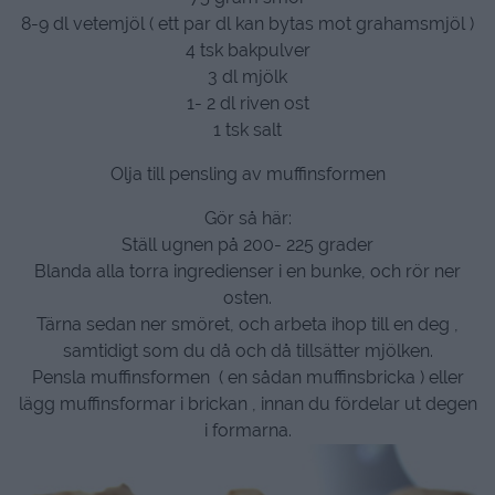
8-9 dl vetemjöl ( ett par dl kan bytas mot grahamsmjöl )
4 tsk bakpulver
3 dl mjölk
1- 2 dl riven ost
1 tsk salt
Olja till pensling av muffinsformen
Gör så här:
Ställ ugnen på 200- 225 grader
Blanda alla torra ingredienser i en bunke, och rör ner
osten.
Tärna sedan ner smöret, och arbeta ihop till en deg ,
samtidigt som du då och då tillsätter mjölken.
Pensla muffinsformen ( en sådan muffinsbricka ) eller
lägg muffinsformar i brickan , innan du fördelar ut degen
i formarna.