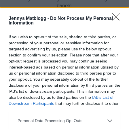
bageln.
Jäs sedan under bakduk på en plåt med
Jennys Matblogg -
Do Not Process My Personal
bakplåtspapper i cirka 45 minuter.
Information
Mot slutet av jästiden så kan du koka upp vatten i en
stor kastrull. Koka degringarna i vattnet, några i taget, i
If you wish to opt-out of the sale, sharing to third parties, or
cirka 2-3 minuter på varje sida.Lyft upp dem och låt den
processing of your personal or sensitive information for
torka på en ren kökshandduk. Lägg över dem på plåten
targeted advertising by us, please use the below opt-out
med bakplåtspapper och pensla med uppvispad
section to confirm your selection. Please note that after your
äggvita och strö över vallmofrön.
opt-out request is processed you may continue seeing
interest-based ads based on personal information utilized by
Grädda till sist bröden gyllene mitt i ugnen i 20-25 minuter.
us or personal information disclosed to third parties prior to
* När jag gräddade mina bagels fick jag skruva upp till
your opt-out. You may separately opt-out of the further
disclosure of your personal information by third parties on the
200 grader efter halva gräddningstiden, för att få fin färg
IAB’s list of downstream participants. This information may
på dem.
also be disclosed by us to third parties on the
IAB’s List of
Downstream Participants
that may further disclose it to other
third parties.
Personal Data Processing Opt Outs