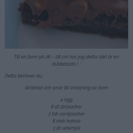
Till en form på 26 – 28 cm har jag detta (det är en
dubbelsats ) :
Detta behöver du:
ströbröd och smör till smörjning av form
4 ägg
6 dl strösocker
2 tsk vaniljsocker
8 msk kakao
3 dl vetemjöl