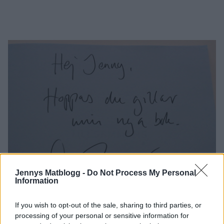
Jennys Matblogg -
Do Not Process My Personal
Information
If you wish to opt-out of the sale, sharing to third parties, or
Och så blir det ett par bilder på Nomi och Molly från idag.
processing of your personal or sensitive information for