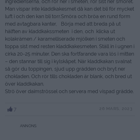
ingredienserna, och rör ner i smeten, rör sist ner smöret.
Man vispar inte kladdkakesmet då kan det bli för mycket
luft i och den kan bli torr.Smöra och bröa en rund form
med avtagbara kanter, Börja med att breda på ut
hälften av kladdkakssmeten i den, och klicka ut
kolakrämen / karamelliserade mjölken i smeten och
toppa sist med resten kladdkakesmeten. Ställ in i ugnen i
cirka 20-25 minuter. Den ska fortfarande vara lös i mitten
– den stannar till sig i kylskåpet. När kladdkakan svalnat
så gör du toppingen, sjud upp grädden och bryt ner
chokladen. Och rör tills chokladen är blank, och bred ut
över kladdkakan.
Strö över daimströssel och servera med vispad grädde.
7
26 MARS, 2023