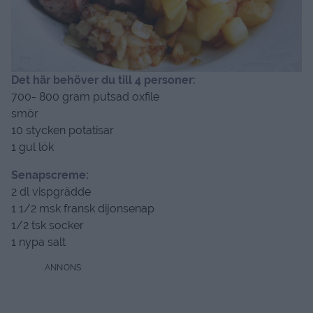
Det här behöver du till 4 personer:
700- 800 gram putsad oxfile
smör
10 stycken potatisar
1 gul lök
Senapscreme:
2 dl vispgrädde
1 1/2 msk fransk dijonsenap
1/2 tsk socker
1 nypa salt