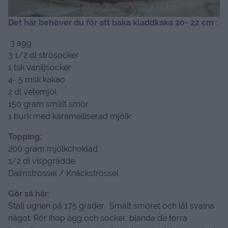
Det här behöver du för att baka kladdkaka 20- 22 cm :
3 ägg
3 1/2 dl strösocker
1 tsk vaniljsocker
4- 5 msk kakao
2 dl vetemjöl
150 gram smält smör
1 burk med karamelliserad mjölk
Topping:
200 gram mjölkchoklad
1/2 dl vispgrädde
Daimströssel / Knäckströssel
Gör så här:
Ställ ugnen på 175 grader. Smält smöret och låt svalna
något. Rör ihop ägg och socker, blanda de torra