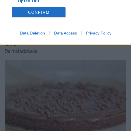
Opted Out
CONFIRM
❤️ ❤️ ❤️ ❤️ ❤️ ❤️ ❤️ ❤️ ❤️ ❤️ ❤️
Data Deletion
Data Access
Privacy Policy
Och även som vanligt vill jag tipsa om något gott till
kaffet.
Daimkladdkaka