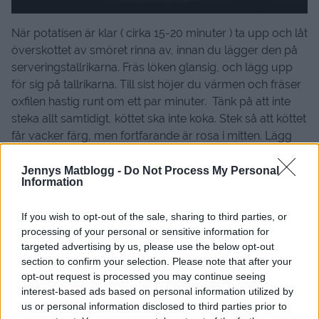
När potatisen är klar ( cirka 15-20 minuter ) ta upp och låt
överskottet av smöret rinna av, innan du lägger den på
serveringstallrikarna. Fräs löken glansig, och lägg upp
för sig på tallrikarna. Till sist höjer du värmen och fräser
oxfilen hastig runt om ett par minuter. Tänk på att inte
steka allt samtidigt, köttet ska inte koka. Stek så att köttet
får vacker färg, men fortfarande är rosa i mitten. Lägg
upp på tallrikarna och servera med senapssås och
äggula.
Jennys Matblogg -
Do Not Process My Personal
Information
Smaklig måltid!
If you wish to opt-out of the sale, sharing to third parties, or
processing of your personal or sensitive information for
❤️ ❤️ ❤️ ❤️ ❤️ ❤️ ❤️ ❤️ ❤️ ❤️ ❤️
targeted advertising by us, please use the below opt-out
Och självklart vill jag ge ett Söndagstips,
section to confirm your selection. Please note that after your
då Cervera just nu har upp til 40 % RABATT på deras
opt-out request is processed you may continue seeing
köksprodukter.
KLICKA HÄR
interest-based ads based on personal information utilized by
us or personal information disclosed to third parties prior to