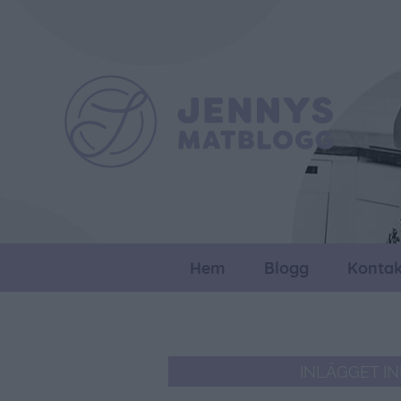
Hem
Blogg
Kontak
INLÄGGET I