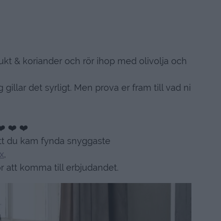
rukt & koriander och rör ihop med olivolja och
 gillar det syrligt. Men prova er fram till vad ni
❤️ ❤️ ❤️
att du kam fynda snyggaste
x
,
r att komma till erbjudandet.