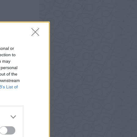
sonal or
ection to
ou may
 personal
out of the
 downstream
B’s List of