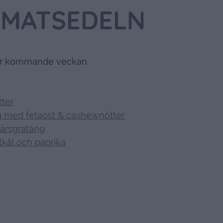
MATSEDELN
för kommande veckan.
tter
g med fetaost & cashewnötter
färsgratäng
tkål och paprika