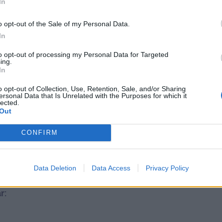
In
o opt-out of the Sale of my Personal Data.
In
to opt-out of processing my Personal Data for Targeted
ing.
In
o opt-out of Collection, Use, Retention, Sale, and/or Sharing
ersonal Data that Is Unrelated with the Purposes for which it
lected.
Out
CONFIRM
 chiliaioli till
Data Deletion
Data Access
Privacy Policy
är: