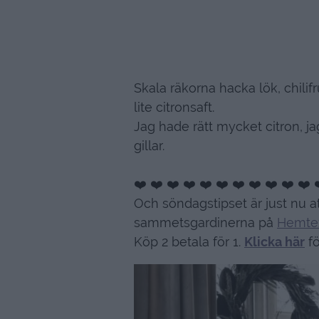
Skala räkorna hacka lök, chilif
lite citronsaft.
Jag hade rätt mycket citron, jag
gillar.
❤️ ❤️ ❤️ ❤️ ❤️ ❤️ ❤️ ❤️ ❤️ ❤️ ❤️ 
Och söndagstipset är just nu 
sammetsgardinerna på
Hemte
Köp 2 betala för 1.
Klicka här
fö