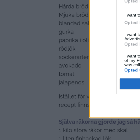
Opted 
Hårda bröd
Mjuka bröd
I want t
blandad sallad
Opted 
gurka
I want 
Advertis
paprika i olika färger
Opted 
rödlök
I want t
sockerärter
of my P
avokado
was col
Opted 
tomat
jalapenos
Istället för vanlig kall sås hade vi
recept finns
HÄR
Själva räkorna gjorde jag så h
1 kilo stora räkor med skal
1 liten finhackad lök