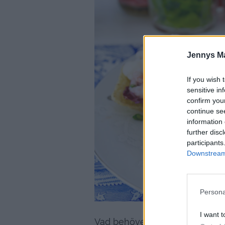
Jennys M
If you wish 
sensitive in
confirm you
continue se
information 
further disc
participants
Downstream 
Persona
I want t
Vad behöver man till räktacos,