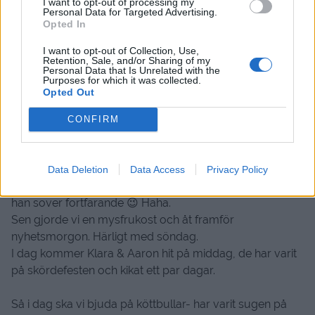
I want to opt-out of processing my
Personal Data for Targeted Advertising.
Opted In
I want to opt-out of Collection, Use,
Retention, Sale, and/or Sharing of my
Personal Data that Is Unrelated with the
Purposes for which it was collected.
Opted Out
VECKOMATSEDEL
CONFIRM
Hej där,
Data Deletion
Data Access
Privacy Policy
Nomi och jag startade dagen med sovmorgon. Melvin….
han sover fortfarande 😉 Haha.
Sen gjorde vi en mysfrukost och åt framför
nyhetsmorgon. Härligt med söndag.
I dag kommer Klara & Aaron hit på middag, de har varit
på skördefesten och kikat ett par dagar.
Så i dag ska vi bjuda på köttbullar- har varit sugen på