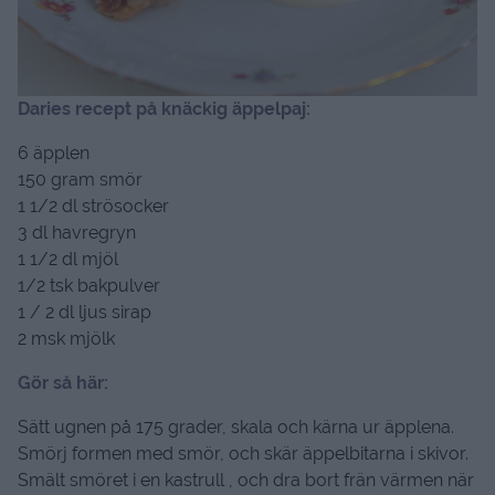
Daries recept på knäckig äppelpaj:
6 äpplen
150 gram smör
1 1/2 dl strösocker
3 dl havregryn
1 1/2 dl mjöl
1/2 tsk bakpulver
1 / 2 dl ljus sirap
2 msk mjölk
Gör så här:
Sätt ugnen på 175 grader, skala och kärna ur äpplena.
Smörj formen med smör, och skär äppelbitarna i skivor.
Smält smöret i en kastrull , och dra bort frän värmen när