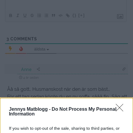
{}
[+]
3
COMMENTS
äldsta
Anne
4 år sedan
Åå så gott.. Husmanskost när den är som bäst…
För ett tag sedan köpte du en ny soffa, sååå fin.. Såg att
du köpt den på mio men vad heter modellen?
Jennys Matblogg -
Do Not Process My Personal
Information
Ha en fin tisdag:)
Kram/A
If you wish to opt-out of the sale, sharing to third parties, or