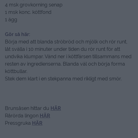
4 msk grovkorning senap
1 msk konc. köttfond
1 ägg
Gör så här:
Börja med att blanda ströbröd och mjölk och rör runt,
låt svälla i 10 minuter under tiden du rör runt för att
undvika klumpar. Vänd ner i köttfärsen tillsammans med
resten av ingredienserna. Blanda väl och börja forma
köttbullar.
Stek dem klart i en stekpanna med rikligt med smör.
Brunsåsen hittar du
HÄR
Rårörda lingon
HÄR
Pressgruka
HÄR