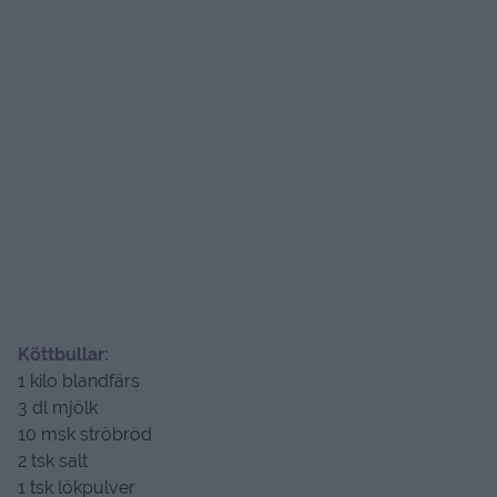
Köttbullar:
1 kilo blandfärs
3 dl mjölk
10 msk ströbröd
2 tsk salt
1 tsk lökpulver