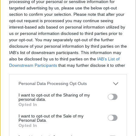
Svara
0
processing of your personal or sensitive information for
targeted advertising by us, please use the below opt-out
section to confirm your selection. Please note that after your
jennysmatblogg
Författare
opt-out request is processed you may continue seeing
Reply to
Anne
4 år sedan
interest-based ads based on personal information utilized by
us or personal information disclosed to third parties prior to
Tror den heter Harper.
your opt-out. You may separately opt-out of the further
Älskar den !
disclosure of your personal information by third parties on the
IAB’s list of downstream participants. This information may
0
Svara
also be disclosed by us to third parties on the
IAB’s List of
Downstream Participants
that may further disclose it to other
Peter
third parties.
1 år sedan
Personal Data Processing Opt Outs
Varför skriva 10 matskedar istället för 1,5 dl? Det blir ju
I want to opt-out of the Sharing of my
onödigt mycket mätande. Annars ser det gott ut.
personal data.
Opted In
Svara
0
I want to opt-out of the Sale of my
Personal Data.
Opted In