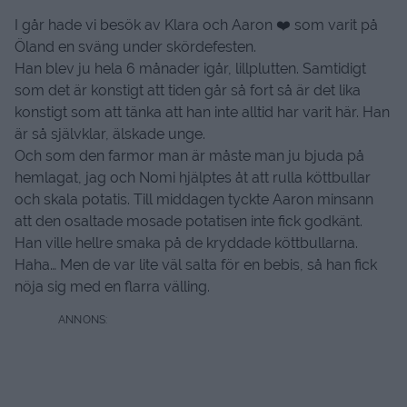
I går hade vi besök av Klara och Aaron ❤️️ som varit på
Öland en sväng under skördefesten.
Han blev ju hela 6 månader igår, lillplutten. Samtidigt
som det är konstigt att tiden går så fort så är det lika
konstigt som att tänka att han inte alltid har varit här. Han
är så självklar, älskade unge.
Och som den farmor man är måste man ju bjuda på
hemlagat, jag och Nomi hjälptes åt att rulla köttbullar
och skala potatis. Till middagen tyckte Aaron minsann
att den osaltade mosade potatisen inte fick godkänt.
Han ville hellre smaka på de kryddade köttbullarna.
Haha… Men de var lite väl salta för en bebis, så han fick
nöja sig med en flarra välling.