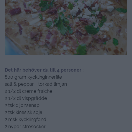
Det här behöver du till 4 personer :
800 gram kycklinginnerfile
salt & peppar + torkad timjan
2 1/2 dl creme fraiche
2 1/2 dl vispgrädde
2 tsk dijonsenap
2 tsk kinesisk soja
2 msk kycklingfond
2 nypor strösocker