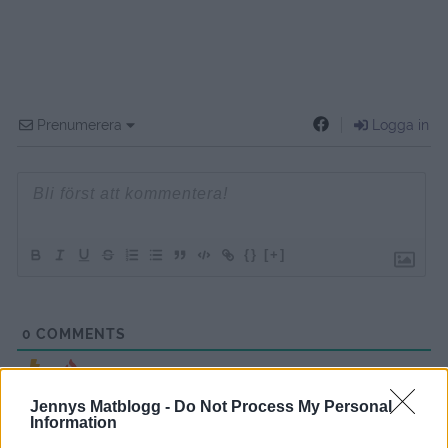
Prenumerera
Logga in
{}
[+]
0
COMMENTS
Jennys Matblogg -
Do Not Process My Personal
Information