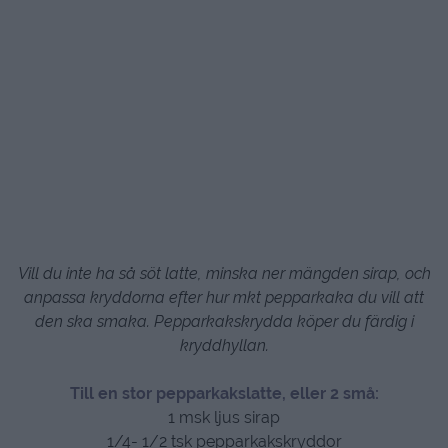
Vill du inte ha så söt latte, minska ner mängden sirap, och
anpassa kryddorna efter hur mkt pepparkaka du vill att
den ska smaka. Pepparkakskrydda köper du färdig i
kryddhyllan.
T
ill en stor pepparkakslatte, eller 2 små:
1 msk ljus sirap
1/4- 1/2 tsk pepparkakskryddor