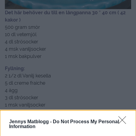
Det här behöver du till en långpanna 30 * 40 cm ( 42
kakor )
500 gram smör
10 dl vetemjöl
4 dl strösocker
4 msk vaniljsocker
1 msk bakpulver
Fyllning:
2 1/2 dl Vanilj kesella
5 dl creme fraiche
4 ägg
3 dl strösocker
1 msk vaniljsocker
3 pkt med färska hallon
Jennys Matblogg -
Do Not Process My Personal
Information
Gör så här: