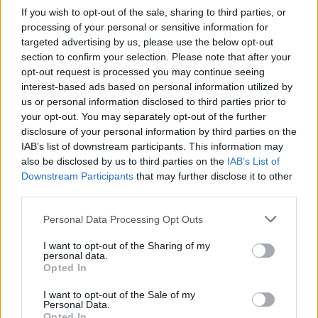
Ställ ugnen på 200 grader.
If you wish to opt-out of the sale, sharing to third parties, or
Jobba ihop mördegen i en matberedare, har du liten så
processing of your personal or sensitive information for
kan du göra hälften först och hälften sen till toppingen.
targeted advertising by us, please use the below opt-out
Hälften av mördegen ska tryckas ut i den smorda
section to confirm your selection. Please note that after your
formen.
opt-out request is processed you may continue seeing
Rör sedan ihop fyllningen och häll ut över kakan. Tryck
interest-based ads based on personal information utilized by
us or personal information disclosed to third parties prior to
ner hallon i smeten. Strössla sedan den andra delen av
your opt-out. You may separately opt-out of the further
mördegen över fyllnings och grädda i mitten på ugnen i
disclosure of your personal information by third parties on the
30 minuter. Ta ut och låt svalna, innan du skär lagom fina
IAB’s list of downstream participants. This information may
rutor.
also be disclosed by us to third parties on the
IAB’s List of
Downstream Participants
that may further disclose it to other
Blir helt galet saftig och med krispig toppen.
third parties.
Personal Data Processing Opt Outs
5
6 JUNI, 2021
I want to opt-out of the Sharing of my
personal data.
Opted In
I want to opt-out of the Sale of my
Personal Data.
Opted In