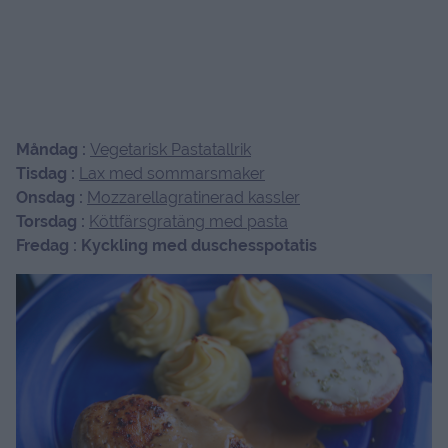
Måndag :
Vegetarisk Pastatallrik
Tisdag :
Lax med sommarsmaker
Onsdag :
Mozzarellagratinerad kassler
Torsdag :
Köttfärsgratäng med pasta
Fredag : Kyckling med duschesspotatis