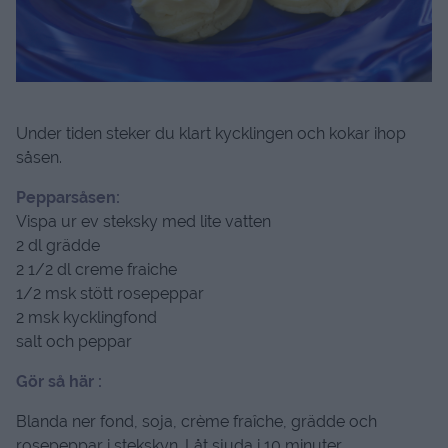
Under tiden steker du klart kycklingen och kokar ihop
såsen.
Pepparsåsen:
Vispa ur ev steksky med lite vatten
2 dl grädde
2 1/2 dl creme fraiche
1/2 msk stött rosepeppar
2 msk kycklingfond
salt och peppar
Gör så här :
Blanda ner fond, soja, crème fraîche, grädde och
rosepeppar i stekskyn. Låt sjuda i 10 minuter.