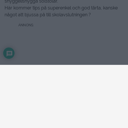
snyggelisnygga solstolar.
Här kommer tips på superenkel och god tårta, kanske
något att bjussa på till skolavslutningen ?