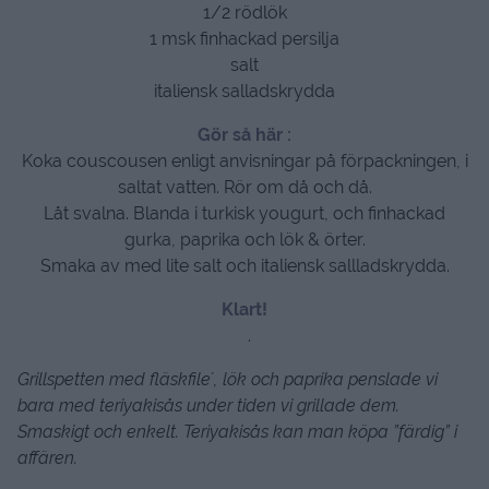
1/2 rödlök
1 msk finhackad persilja
salt
italiensk salladskrydda
Gör så här :
Koka couscousen enligt anvisningar på förpackningen, i
saltat vatten. Rör om då och då.
Låt svalna. Blanda i turkisk yougurt, och finhackad
gurka, paprika och lök & örter.
Smaka av med lite salt och italiensk sallladskrydda.
Klart!
.
Grillspetten med fläskfile´, lök och paprika penslade vi
bara med teriyakisås under tiden vi grillade dem.
Smaskigt och enkelt. Teriyakisås kan man köpa ”färdig” i
affären.