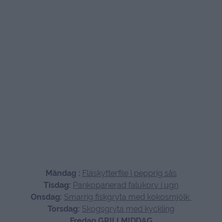
Måndag :
Fläskytterfile i pepprig sås
Tisdag:
Pankopanerad falukorv i ugn
Onsdag:
Smarrig fiskgryta med kokosmjölk
Torsdag:
Skogsgryta med kyckling
Fredag GRILLMIDDAG