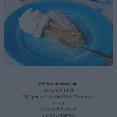
Det här behöver du:
200 gram smör
250 gram vit choklad ( t.ex Marabous)
4 ägg
2 1/2 dl strösocker
2 1/2 dl vetemjöl