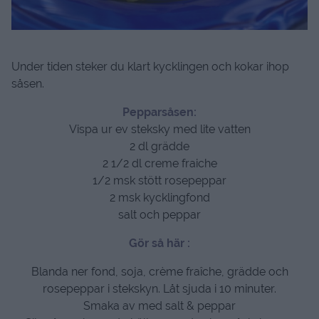
Under tiden steker du klart kycklingen och kokar ihop
såsen.
Pepparsåsen:
Vispa ur ev steksky med lite vatten
2 dl grädde
2 1/2 dl creme fraiche
1/2 msk stött rosepeppar
2 msk kycklingfond
salt och peppar
Gör så här :
Blanda ner fond, soja, crème fraîche, grädde och
rosepeppar i stekskyn. Låt sjuda i 10 minuter.
Smaka av med salt & peppar