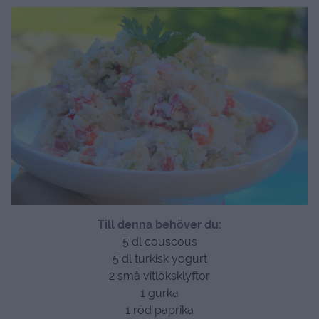
Till denna behöver du:
5 dl couscous
5 dl turkisk yogurt
2 små vitlöksklyftor
1 gurka
1 röd paprika