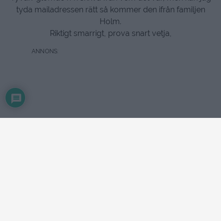
tyda mailadressen rätt så kommer den ifrån familjen
Holm.
Riktigt smarrigt, prova snart vetja,