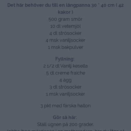
Det här behöver du till en långpanna 30 * 40 cm ( 42
kakor )
500 gram smör
10 dl vetemjöl
4 dl strösocker
4 msk vaniljsocker
1 msk bakpulver
Fyllning:
2 1/2 dl Vanilj kesella
5 dl creme fraiche
4 ägg
3 dl strösocker
1 msk vaniljsocker
3 pkt med färska hallon
Gör så här:
Ställ ugnen på 200 grader.