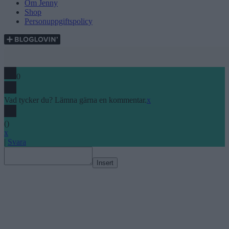
Om Jenny
Shop
Personuppgiftspolicy
0
Vad tycker du? Lämna gärna en kommentar.
x
(
)
x
|
Svara
Insert