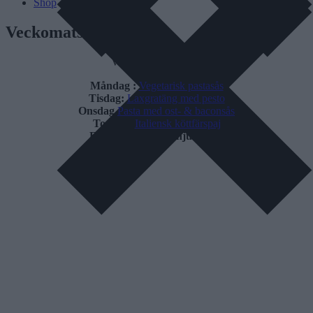
Shop
Veckomatsedel
Veckomatsedel igen.
Måndag :
Vegetarisk pastasås
Tisdag:
Laxgratäng med pesto
O
nsdag
Pasta med ost- & baconsås
Torsdag
Italiensk köttfärspaj
F
redag Mustig Canjungryta