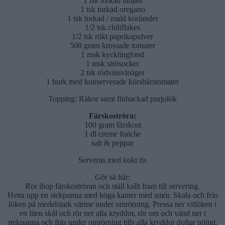
1 tsk torkad timjan
1 tsk torkad oregano
1 tsk torkad / mald koriander
1/2 tsk chiliflakes
1/2 tsk rökt paprikapulver
500 gram krossade tomater
1 msk kycklingfond
1 msk strösocker
2 tsk rödvinsvinäger
1 burk med konserverade körsbärstomater
Topping: Räkor samt finhackad purjolök
Färskoströra:
100 gram färskost
1 dl creme fraiche
salt & peppar
Serveras med kokt ris
Gör så här:
Rör ihop färskoströran och ställ kallt fram till servering.
Hetta upp en stekpanna med höga kanter med smör. Skala och fräs
löken på medelstark värme under omrörning. Pressa ner vitlöken i
en liten skål och rör ner alla kryddor, rör om och vänd ner i
stekpanna och fräs under omrörning tills alla kryddor doftar nötigt.