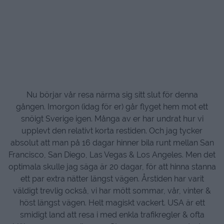
ett perfekt avslut på en toppenresan.
Vad roligt att ni har följt med på även denna resan,
vi hörs igen på hemmaplan. Men tills dess kommer det
finna tidsinställda inlägg på bloggen.
På återseende!