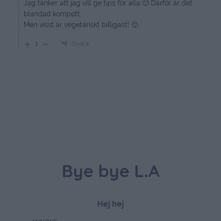
grädde och varm fudgesås. Så amerikanskt & så GOTT.