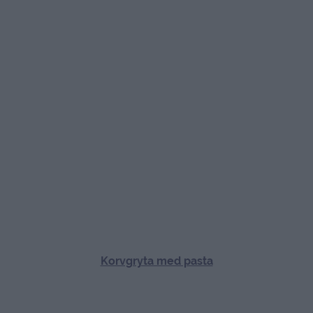
Grekisk filodegspaj
Kasslergryta med bandspagetti