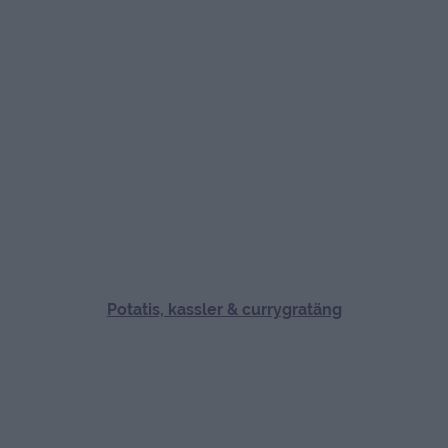
Potatis, kassler & currygratäng
Bananpannkakor