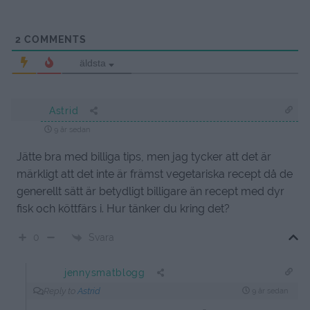
gången. Imorgon (idag för er) går flyget hem mot ett
snöigt Sverige igen. Många av er har undrat hur vi
upplevt den relativt korta restiden. Och jag tycker
absolut att man på 16 dagar hinner bila runt mellan San
Francisco, San Diego, Las Vegas & Los Angeles. Men det
optimala skulle jag säga är 20 dagar, för att hinna stanna
ett par extra nätter längst vägen. Årstiden har varit
väldigt trevlig också, vi har mött sommar, vår, vinter &
höst längst vägen. Helt magiskt vackert. USA är ett
smidigt land att resa i med enkla trafikregler & ofta
hjälpsamma amerikanare. Stannar man upp endast en
stund och börjar vända på sin karta så har man genast
2 eller 3 hjälpsamma personer som vill visa vägen. Fast
man måste ändå ha lite försiktighetstänk när man reser,
så man ska undvik tomma gator & gränder, speciellt på
kvällarna.
Vi avslutade kvällen med en GRYM efterrätt. Varm
brownie under ett stort täcke av glass och lättvispad