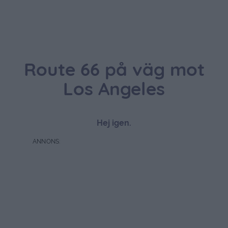
Fast först på vägen hit så stannade vi till på Piggy Sues
för fika. Ett roligt 50-tals inspirerat ställe med både mat
& fika. Fick tips av flera läsare om detta ställe. Tack!