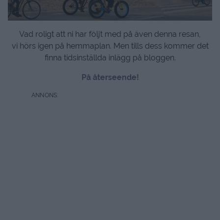
Då var vi tillbaka i Los Angeles där vi startade vår resa.
Nu har vi ett par dagar här innan det är dags att bege sig
hemåt igen. Denna gången valde vi ett hotell längst
strandpromenaden, The Redondo beach hotell. Mycket
trevlig och prisvärt, så det kan rekommenderas. Och
faktiskt är hotellfrukosten den bästa som jag ätit i
amerika. De har både omelett, bacon, våfflor, bröd &
flingor. Helt klart godkänt.