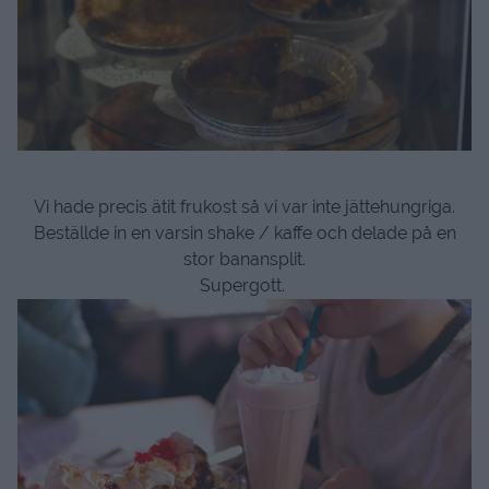
Vi hade precis ätit frukost så vi var inte jättehungriga.
Beställde in en varsin shake / kaffe och delade på en
stor banansplit.
Supergott.