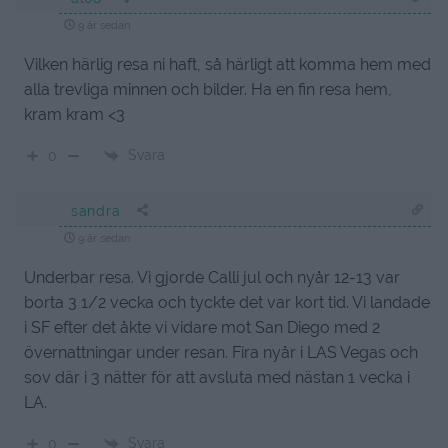
9 år sedan
Vilken härlig resa ni haft, så härligt att komma hem med
alla trevliga minnen och bilder. Ha en fin resa hem,
kram kram <3
Svara
0
sandra
9 år sedan
Underbar resa. Vi gjorde Calli jul och nyår 12-13 var
borta 3 1/2 vecka och tyckte det var kort tid. Vi landade
i SF efter det åkte vi vidare mot San Diego med 2
övernattningar under resan. Fira nyår i LAS Vegas och
sov där i 3 nätter för att avsluta med nästan 1 vecka i
LA.
Svara
0