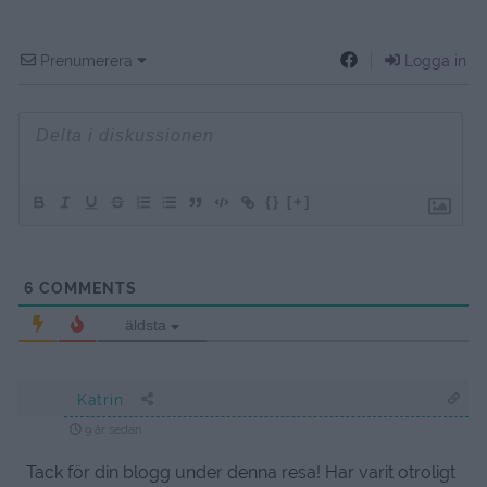
Prenumerera
Logga in
{}
[+]
6
COMMENTS
äldsta
Katrin
9 år sedan
Tack för din blogg under denna resa! Har varit otroligt