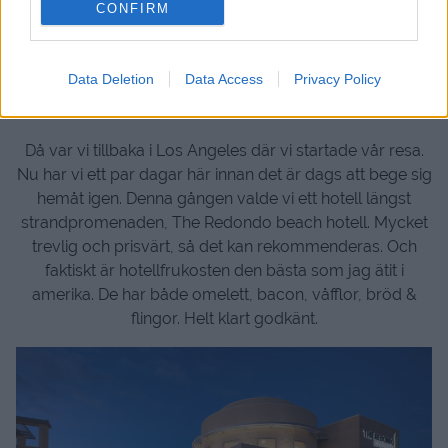
CONFIRM
Data Deletion
Data Access
Privacy Policy
Då var vi tillbaka i Los Angeles där vi startade vår resa.
Nu har vi ett par dagar här innan det är dags att bege sig
hemåt igen. Denna gången valde vi ett hotell längst
strandpromenaden, The Redondo beach hotell. Mycket
trevlig och prisvärt, så det kan rekommenderas. Och
faktiskt är hotellfrukosten den bästa som jag ätit i
amerika. De har både omelett, bacon, våfflor, bröd &
flingor. Helt klart godkänt.