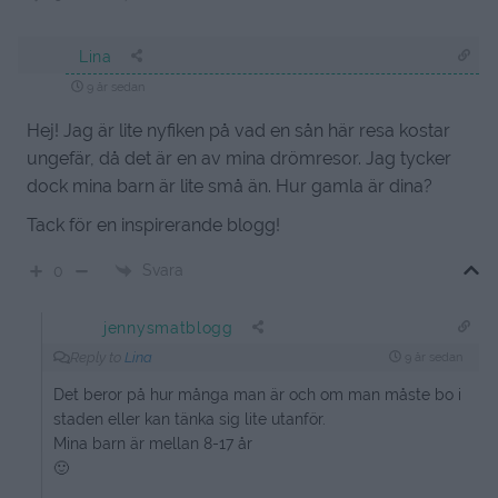
Lina
9 år sedan
Hej! Jag är lite nyfiken på vad en sån här resa kostar
ungefär, då det är en av mina drömresor. Jag tycker
dock mina barn är lite små än. Hur gamla är dina?
Tack för en inspirerande blogg!
Svara
0
jennysmatblogg
Reply to
Lina
9 år sedan
Det beror på hur många man är och om man måste bo i
staden eller kan tänka sig lite utanför.
Mina barn är mellan 8-17 år
🙂