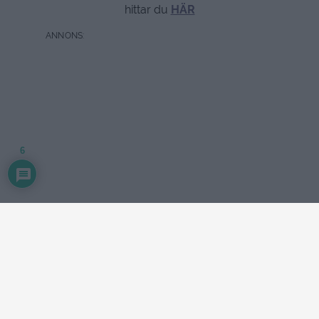
hittar du
HÄR
6