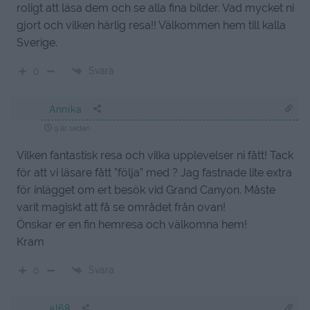
roligt att läsa dem och se alla fina bilder. Vad mycket ni
gjort och vilken härlig resa!! Välkommen hem till kalla
Sverige.
Svara
0
Annika
9 år sedan
Vilken fantastisk resa och vilka upplevelser ni fått! Tack
för att vi läsare fått ”följa” med ? Jag fastnade lite extra
för inlägget om ert besök vid Grand Canyon. Måste
varit magiskt att få se området från ovan!
Önskar er en fin hemresa och välkomna hem!
Kram
Svara
0
al68