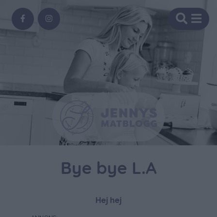
Bye bye L.A
Hej hej