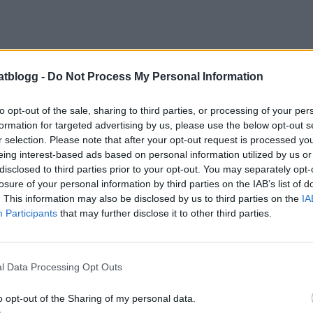
atblogg -
Do Not Process My Personal Information
to opt-out of the sale, sharing to third parties, or processing of your per
formation for targeted advertising by us, please use the below opt-out s
r selection. Please note that after your opt-out request is processed y
eing interest-based ads based on personal information utilized by us or
disclosed to third parties prior to your opt-out. You may separately opt-
losure of your personal information by third parties on the IAB’s list of
. This information may also be disclosed by us to third parties on the
IA
Participants
that may further disclose it to other third parties.
Till 4 personer:
xfile ( mittdelen av filen)
smör
l Data Processing Opt Outs
salt & peppar
o opt-out of the Sharing of my personal data.
otatisgratäng
HÄR