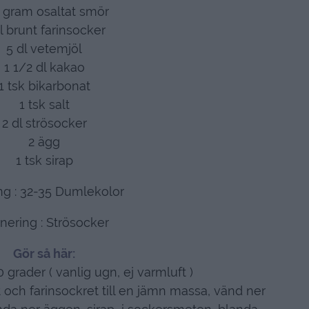
 gram osaltat smör
l brunt farinsocker
5 dl vetemjöl
1 1/2 dl kakao
1 tsk bikarbonat
1 tsk salt
2 dl strösocker
2 ägg
1 tsk sirap
ng : 32-35 Dumlekolor
nering : Strösocker
Gör så här:
 grader ( vanlig ugn, ej varmluft )
ch farinsockret till en jämn massa, vänd ner