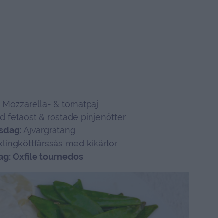
:
Mozzarella- & tomatpaj
 fetaost & rostade pinjenötter
sdag:
Ajvargratäng
lingköttfärssås med kikärtor
ag: Oxfile tournedos