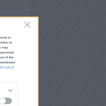
sonal or
ection to
ou may
 personal
out of the
 downstream
B’s List of