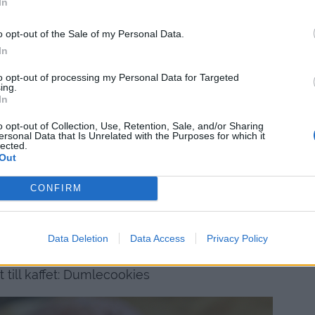
In
Rödvinssås
HÄR
lungade sockerärter
o opt-out of the Sale of my Personal Data.
In
Gör så här:
to opt-out of processing my Personal Data for Targeted
 innan den ska tillagas. Dela den i 4 delar och
ing.
In
 koksnöre runt varje köttbit.
a formen under stektiden. Hetta upp en panna
o opt-out of Collection, Use, Retention, Sale, and/or Sharing
ersonal Data that Is Unrelated with the Purposes for which it
t och doftar nötigt lägger du ner det i panna.
lected.
Out
rje sida och runt om, köttet ska upp i cirka 60
 beroende på hur rosa du vill ha köttet )
CONFIRM
gratäng och smörslungade sockerärtor
Data Deletion
Data Access
Privacy Policy
* * * * * * * * * * * * * * *
 till kaffet: Dumlecookies