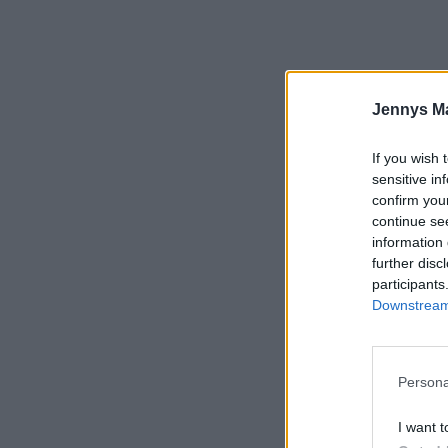
Jennys M
If you wish 
sensitive in
confirm you
continue se
information 
further disc
participants
Downstream 
800 gram o
Persona
I want t
P