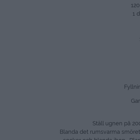
120
1 d
Fyllni
Gar
Ställ ugnen på 200
Blanda det rumsvarma smöret o