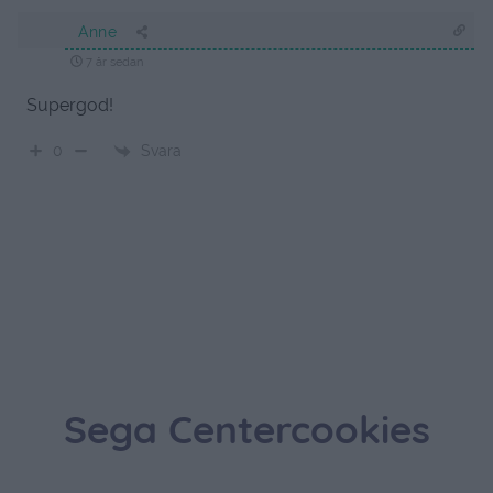
Anne
7 år sedan
Supergod!
Svara
0
Sega Centercookies