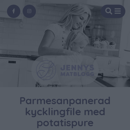
Parmesanpanerad
kycklingfile med
potatispure