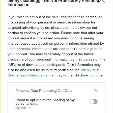
Jennys Matblogg -
Do Not Process My Personal
tillsätt smör & skvätt mjölk ( pröva dig fram till lagom
Information
konsistens ) jag brukar använda en potatiskross istället
för elvisp. Smaka sedan av puren med salt & vitpeppar.
If you wish to opt-out of the sale, sharing to third parties, or
processing of your personal or sensitive information for
targeted advertising by us, please use the below opt-out
section to confirm your selection. Please note that after your
opt-out request is processed you may continue seeing
interest-based ads based on personal information utilized by
us or personal information disclosed to third parties prior to
your opt-out. You may separately opt-out of the further
disclosure of your personal information by third parties on the
IAB’s list of downstream participants. This information may
also be disclosed by us to third parties on the
IAB’s List of
Downstream Participants
that may further disclose it to other
third parties.
Personal Data Processing Opt Outs
I want to opt-out of the Sharing of my
Sås behövs egentligen inte, men jag hade en liten klick
personal data.
fetaostkräm till.
Opted In
Detta receptet som jag halverade: