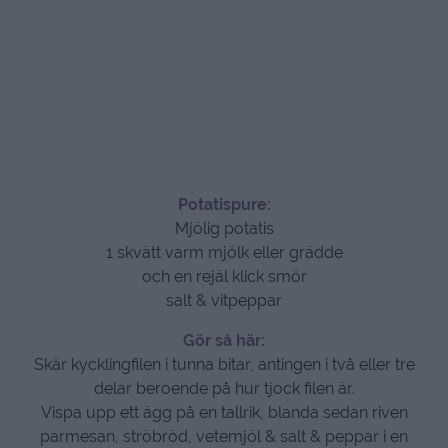
Potatispure:
Mjölig potatis
1 skvätt varm mjölk eller grädde
och en rejäl klick smör
salt & vitpeppar
Gör så här:
Skär kycklingfilen i tunna bitar, antingen i två eller tre
delar beroende på hur tjock filen är.
Vispa upp ett ägg på en tallrik, blanda sedan riven
parmesan, ströbröd, vetemjöl & salt & peppar i en