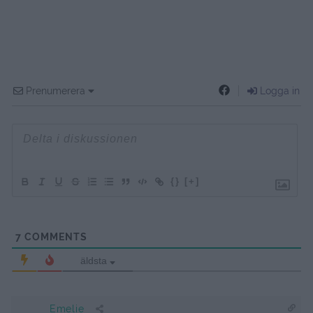
Prenumerera
Logga in
{}
[+]
7
COMMENTS
äldsta
Emelie