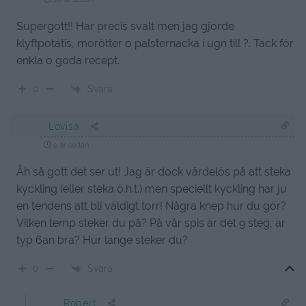
Supergott!! Har precis svalt men jag gjorde
klyftpotatis, morötter o palsternacka i ugn till ?. Tack för
enkla o goda recept.
Svara
0
Lovisa
9 år sedan
Åh så gott det ser ut! Jag är dock värdelös på att steka
kyckling (eller steka ö.h.t.) men speciellt kyckling har ju
en tendens att bli väldigt torr! Några knep hur du gör?
Vilken temp steker du på? På vår spis är det 9 steg, är
typ 6an bra? Hur länge steker du?
Svara
0
Robert