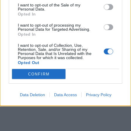
I want to opt-out of the Sale of my
Fetaostkräm
Personal Data.
2 1/2 dl creme fraiche
Opted In
1 /2 pressad vitlöksklyfta
I want to opt-out of processing my
1 förpackning med fetaost
Personal Data for Targeted Advertising.
Opted In
lite salt
lite italeinska salladskrydda
I want to opt-out of Collection, Use,
Retention, Sale, and/or Sharing of my
Gör så här:
Personal Data that Is Unrelated with the
Purposes for which it was collected.
Mosa ihop alla ingredienser till fetaostkrämen och ställ
Opted Out
kallt fram till servering.
CONFIRM
3
4 MARS, 2016
Data Deletion
Data Access
Privacy Policy