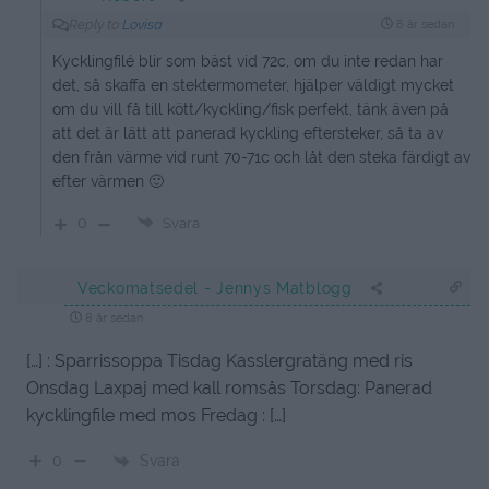
Reply to
Lovisa
8 år sedan
Kycklingfilé blir som bäst vid 72c, om du inte redan har
det, så skaffa en stektermometer, hjälper väldigt mycket
om du vill få till kött/kyckling/fisk perfekt, tänk även på
att det är lätt att panerad kyckling eftersteker, så ta av
den från värme vid runt 70-71c och låt den steka färdigt av
efter värmen 🙂
0
Svara
Veckomatsedel - Jennys Matblogg
8 år sedan
[…] : Sparrissoppa Tisdag Kasslergratäng med ris
Onsdag Laxpaj med kall romsås Torsdag: Panerad
kycklingfile med mos Fredag : […]
Svara
0