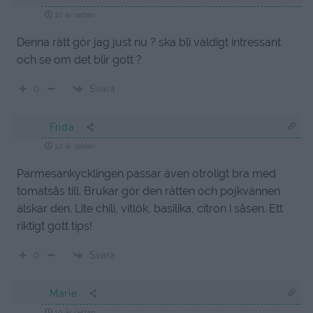
10 år sedan
Denna rätt gör jag just nu ? ska bli väldigt intressant
och se om det blir gott ?
Svara
0
Frida
10 år sedan
Parmesankycklingen passar även otroligt bra med
tomatsås till. Brukar gör den rätten och pojkvännen
älskar den. Lite chili, vitlök, basilika, citron i såsen. Ett
riktigt gott tips!
Svara
0
Marie
10 år sedan