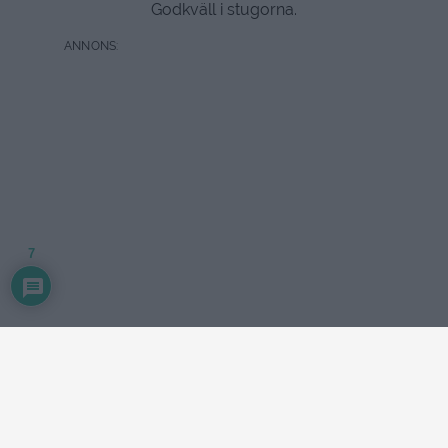
Godkväll i stugorna.
7