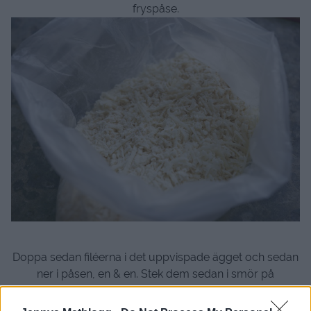
fryspåse.
Doppa sedan filéerna i det uppvispade ägget och sedan
ner i påsen, en & en. Stek dem sedan i smör på
medelstark värme tills kycklings är klar. Under tiden
häller du av vattnet från den färdigkokta potatisen,