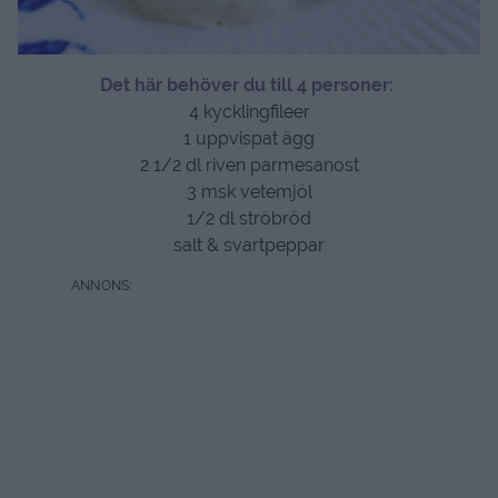
Det här behöver du till 4 personer:
4 kycklingfileer
1 uppvispat ägg
2 1/2 dl riven parmesanost
3 msk vetemjöl
1/2 dl ströbröd
salt & svartpeppar