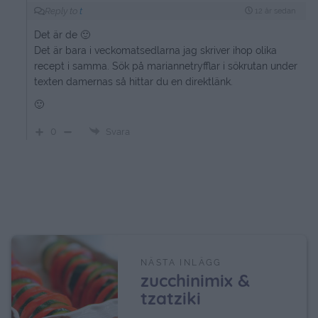
Reply to
t
12 år sedan
Det är de 🙂
Det är bara i veckomatsedlarna jag skriver ihop olika
recept i samma. Sök på mariannetryfflar i sökrutan under
texten damernas så hittar du en direktlänk.
🙂
0
Svara
NÄSTA INLÄGG
zucchinimix &
tzatziki