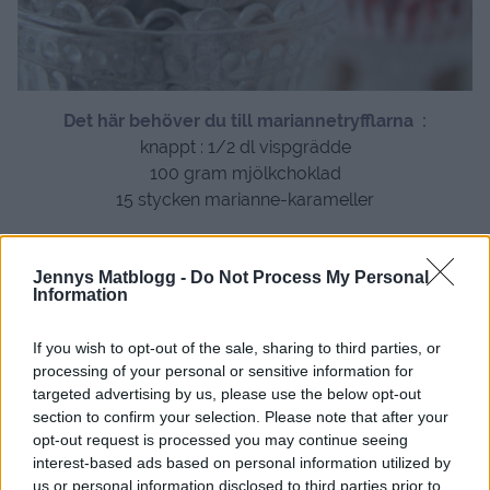
Det här behöver du till mariannetryfflarna :
knappt : 1/2 dl vispgrädde
100 gram mjölkchoklad
15 stycken marianne-karameller
Garnering : florsocker
Jennys Matblogg -
Do Not Process My Personal
Så här gör du denna tryffel :
Information
Mixa mariannekaramellerna i en matberedare. Mät upp
en knapp halv dl grädde i en kastrull och koka upp. Ta
If you wish to opt-out of the sale, sharing to third parties, or
bort från plattan och bryt ner chokladen och rör om tills
processing of your personal or sensitive information for
du fått en blank smet. Rör ner mariannekrosset och
targeted advertising by us, please use the below opt-out
section to confirm your selection. Please note that after your
blanda ordentligt. Ställ sedan svalt i några timmar ,
opt-out request is processed you may continue seeing
gärna över natten. Och rulla sedan lagom stora
interest-based ads based on personal information utilized by
tryffelbitar som du doppar i florsocker.
us or personal information disclosed to third parties prior to