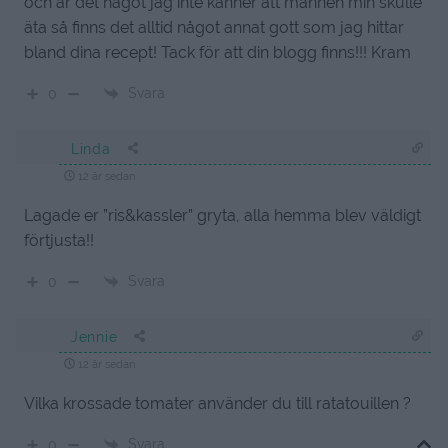
och är det något jag inte känner att mannen min skulle
äta så finns det alltid något annat gott som jag hittar
bland dina recept! Tack för att din blogg finns!!! Kram
Svara
0
Linda
12 år sedan
Lagade er ”ris&kassler” gryta, alla hemma blev väldigt
förtjusta!!
Svara
0
Jennie
12 år sedan
Vilka krossade tomater använder du till ratatouillen ?
Svara
0