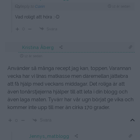
Reply to
Carin
12 år sedan
Vad roligt att höra ;-D
0
Svara
Kristina Åberg
12 år sedan
Använder så många recept jag kan, toppen. Varannan
vecka har vi linas matkasse men däremellan jättebra
att få hjälp med veckans middagar. Det roliga är att
även tonårstjejerna hjälper till att leta i din blogg och
även laga maten. Tyvärr har vår ugn börjat ge vika och
kommer inte upp till mer än cirka 170 grader.
Svara
0
Jennys_matblogg