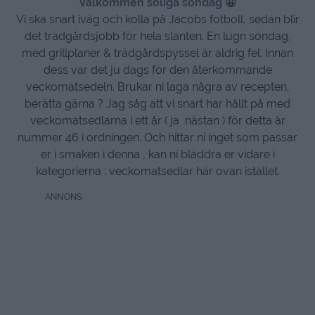
Välkommen soliga söndag
😀
Vi ska snart iväg och kolla på Jacobs fotboll, sedan blir
det trädgårdsjobb för hela slanten. En lugn söndag,
med grillplaner & trädgårdspyssel är aldrig fel. Innan
dess var det ju dags för den återkommande
veckomatsedeln. Brukar ni laga några av recepten,
berätta gärna ? Jag såg att vi snart har hållt på med
veckomatsedlarna i ett år ( ja nästan ) för detta är
nummer 46 i ordningen. Och hittar ni inget som passar
er i smaken i denna , kan ni bläddra er vidare i
kategorierna : veckomatsedlar här ovan istället.