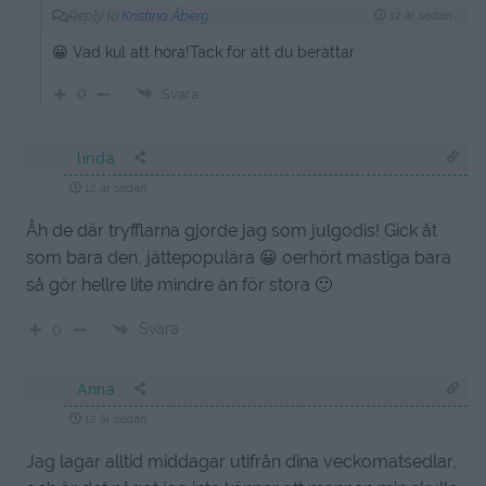
Reply to
Kristina Åberg
12 år sedan
😀 Vad kul att höra!Tack för att du berättar.
0
Svara
linda
12 år sedan
Åh de där tryfflarna gjorde jag som julgodis! Gick åt
som bara den, jättepopulära 😀 oerhört mastiga bara
så gör hellre lite mindre än för stora 🙂
Svara
0
Anna
12 år sedan
Jag lagar alltid middagar utifrån dina veckomatsedlar,