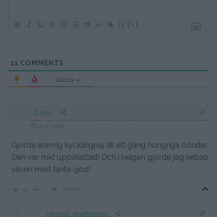
{}
[+]
11
COMMENTS
äldsta
Carin
12 år sedan
Gjorde krämig kycklingpaj till ett gäng hungriga bönder.
Den var mkt uppskattad! Och i helgen gjorde jag kebab
såsen med fanta-god!
Svara
0
Jennys_matblogg