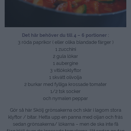
Det här behöver du till 4 – 6 portioner :
3 röda paprikor ( eller olika blandade färger )
1 zucchini
2 gula lökar
1 aubergine
3 vitlöksklyftor
1 skvätt olivolja
2 burkar med fylliga krossade tomater
1/2 tsk socker
och nymalen peppar
Gör så här Skölj grönsakerna och skär i lagom stora
klyftor / bitar. Hetta upp en panna med oljan och fräs
sedan grönsakerna/ lökarna – men de ska inte få