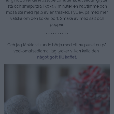
färg.Häll över de krossade tomaterna, låt sedan grytan
stå och småputtra i 30-45 minuter en halvtimme och
mosa lite med hjälp av en träsked. Fyll ev. på med mer
vätska om den kokar bort. Smaka av med salt och
peppar.
* * * * * * * * * *
Och jag tänkte vi kunde börja med ett ny punkt nu på
veckomatsedlarna, jag tycker vi kan kalla den :
något gott till kaffet.