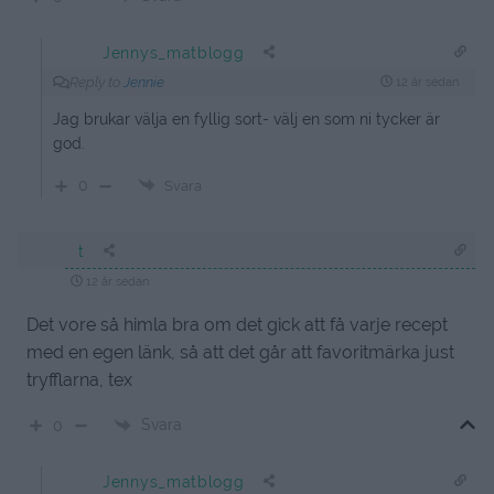
Jennys_matblogg
Reply to
Jennie
12 år sedan
Jag brukar välja en fyllig sort- välj en som ni tycker är
god.
0
Svara
t
12 år sedan
Det vore så himla bra om det gick att få varje recept
med en egen länk, så att det går att favoritmärka just
tryfflarna, tex
Svara
0
Jennys_matblogg