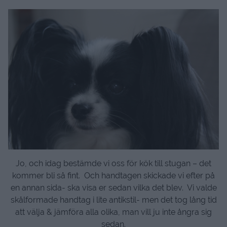
Jo, och idag bestämde vi oss för kök till stugan – det
kommer bli så fint. Och handtagen skickade vi efter på
en annan sida- ska visa er sedan vilka det blev. Vi valde
skålformade handtag i lite antikstil- men det tog lång tid
att välja & jämföra alla olika, man vill ju inte ångra sig
sedan.