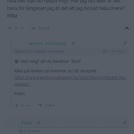
hitta det! Kan du hjälpa mig? Har jag rätt eller är det
bara för längesen jag åt det att jag börjat hallucinera?
Milla
Svara
0
Jennys_matblogg
Reply to
Camilla Cronqvist
12 år sedan
😀 Vad roligt att du berättar. Tack!
klika på länken så kommer du till receptet :
https://www.jennysmatblogg.nu/2012/04/23/recept-pa-
langos/
Kram
0
Svara
Frida
12 år sedan