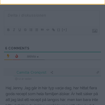
{}
[+]
6
COMMENTS
äldsta
Camilla Cronqvist
12 år sedan
Hej Jenny. Jag går in här typ varje dag, har hittat flera
goda recept som hela familjen älskar. Är helt säker på
att jag läst ett recept på langos här, men kan bara inte