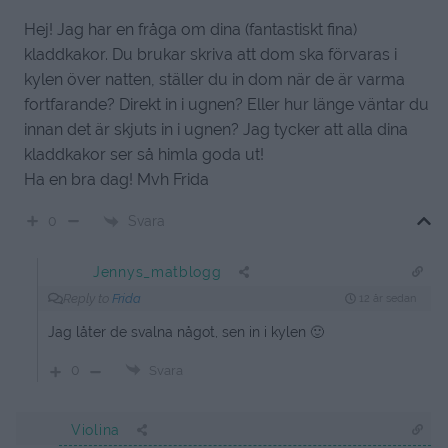
Hej! Jag har en fråga om dina (fantastiskt fina)
kladdkakor. Du brukar skriva att dom ska förvaras i
kylen över natten, ställer du in dom när de är varma
fortfarande? Direkt in i ugnen? Eller hur länge väntar du
innan det är skjuts in i ugnen? Jag tycker att alla dina
kladdkakor ser så himla goda ut!
Ha en bra dag! Mvh Frida
Svara
0
Jennys_matblogg
Reply to
Frida
12 år sedan
Jag låter de svalna något, sen in i kylen 🙂
0
Svara
Violina