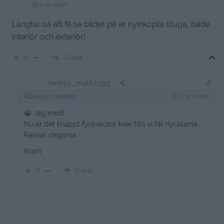
12 år sedan
Längtar så att få se bilder på er nyinköpta stuga, både
interiör och exteriör!
Svara
0
Jennys_matblogg
Reply to
Violina
12 år sedan
😀 Jag med!
Nu är det knappt fyraveckor kvar tills vi får nycklarna….
Räknar dagarna
Kram
0
Svara