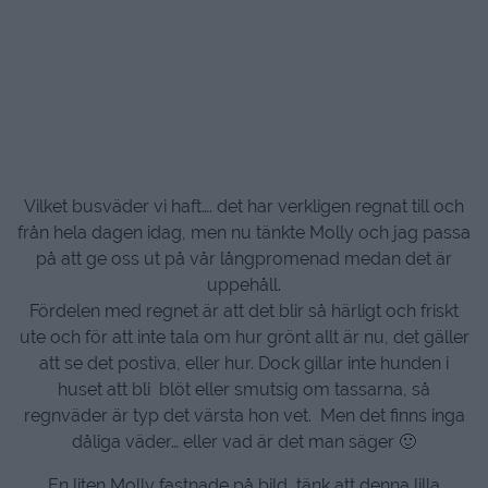
Vilket busväder vi haft…. det har verkligen regnat till och
från hela dagen idag, men nu tänkte Molly och jag passa
på att ge oss ut på vår långpromenad medan det är
uppehåll.
Fördelen med regnet är att det blir så härligt och friskt
ute och för att inte tala om hur grönt allt är nu, det gäller
att se det postiva, eller hur. Dock gillar inte hunden i
huset att bli blöt eller smutsig om tassarna, så
regnväder är typ det värsta hon vet. Men det finns inga
dåliga väder… eller vad är det man säger 🙂
En liten Molly fastnade på bild, tänk att denna lilla