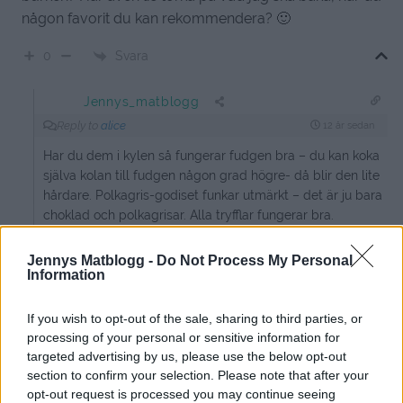
någon favorit du kan rekommendera? 🙂
Svara
0
Jennys_matblogg
Reply to
alice
12 år sedan
Har du dem i kylen så fungerar fudgen bra – du kan koka
själva kolan till fudgen någon grad högre- då blir den lite
hårdare. Polkagris-godiset funkar utmärkt – det är ju bara
choklad och polkagrisar. Alla tryfflar fungerar bra.
Lycka till
Jennys Matblogg -
Do Not Process My Personal
0
Svara
Information
If you wish to opt-out of the sale, sharing to third parties, or
Emma
processing of your personal or sensitive information for
12 år sedan
targeted advertising by us, please use the below opt-out
section to confirm your selection. Please note that after your
Fudgen med smak av saltlakrits var supergod! Tack för
opt-out request is processed you may continue seeing