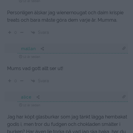
12 år sedan
Personligen älskar jag wienernougat och daim krispie
treats och bara måste göra dem varje år. Mumma.
Svara
0
mallan
12 år sedan
Mums vad gott allt ser ut!
Svara
0
alice
12 år sedan
Jag har köpt glasburkar som jag tänkt lägga hembakat
godis i, men tror du fudgen och chokladen smälter i
burken? Har även lie torka på vad jag ska baka, har du