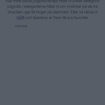
Alla mina bästa julgodisrecept hittar ni under kategorin
julgodis ( kategorierna hittar ni om ni klickar på de tre
strecken upp till höger på skärmen) Eller så klicka ni
HÄR
och bläddrar er fram till era favoriter