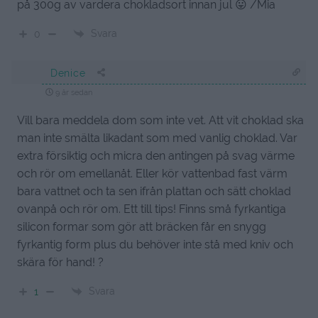
på 300g av vardera chokladsort innan jul 😛 /Mia
Svara
0
Denice
9 år sedan
Vill bara meddela dom som inte vet. Att vit choklad ska
man inte smälta likadant som med vanlig choklad. Var
extra försiktig och micra den antingen på svag värme
och rör om emellanåt. Eller kör vattenbad fast värm
bara vattnet och ta sen ifrån plattan och sätt choklad
ovanpå och rör om. Ett till tips! Finns små fyrkantiga
silicon formar som gör att bräcken får en snygg
fyrkantig form plus du behöver inte stå med kniv och
skära för hand! ?
Svara
1