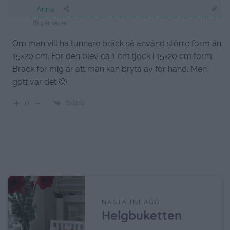
Anna
9 år sedan
Om man vill ha tunnare bräck så använd större form än
15×20 cm. För den blev ca 1 cm tjock i 15×20 cm form.
Bräck för mig är att man kan bryta av för hand. Men
gott var det 🙂
Svara
0
NÄSTA INLÄGG
Helgbuketten