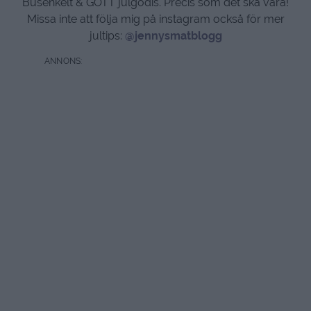
Busenkelt & GOTT julgodis. Precis som det ska vara!
Missa inte att följa mig på instagram också för mer
jultips:
@jennysmatblogg