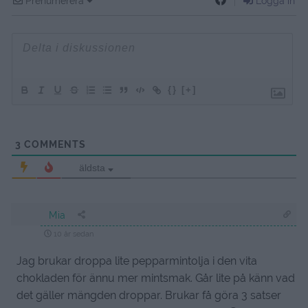
Prenumerera
Logga in
{}
[+]
3
COMMENTS
äldsta
Mia
10 år sedan
Jag brukar droppa lite pepparmintolja i den vita
chokladen för ännu mer mintsmak. Går lite på känn vad
det gäller mängden droppar. Brukar få göra 3 satser