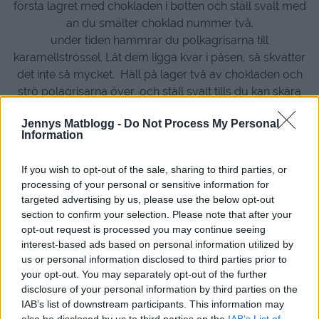
första lagret med chokladen i botten och ställ svalt med
an du smälter choklad nummer två.
under tiden hammrar du polkagrisarna till
karamellströssel. Låt dem ligga kvar i påsen, så skvätter
det inte så mycket. Häll på lager två av chokladen och
strö polagrisarna över, och ställ svalt tills du kan skära
upp lagom stora bitar av godiset.
Jennys Matblogg -
Do Not Process My Personal
Information
Förvaras framme i rumstemperatur en stund innan
servering.
If you wish to opt-out of the sale, sharing to third parties, or
FLER ENKLA JULGODIS RECEPT FINNS HÄR
processing of your personal or sensitive information for
targeted advertising by us, please use the below opt-out
section to confirm your selection. Please note that after your
opt-out request is processed you may continue seeing
interest-based ads based on personal information utilized by
us or personal information disclosed to third parties prior to
your opt-out. You may separately opt-out of the further
disclosure of your personal information by third parties on the
IAB’s list of downstream participants. This information may
also be disclosed by us to third parties on the
IAB’s List of