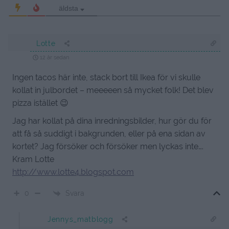
äldsta
Lotte
12 år sedan
Ingen tacos här inte, stack bort till Ikea för vi skulle
kollat in julbordet – meeeeen så mycket folk! Det blev
pizza istället 😉
Jag har kollat på dina inredningsbilder, hur gör du för
att få så suddigt i bakgrunden, eller på ena sidan av
kortet? Jag försöker och försöker men lyckas inte….
Kram Lotte
http://www.lotte4.blogspot.com
Svara
0
Jennys_matblogg