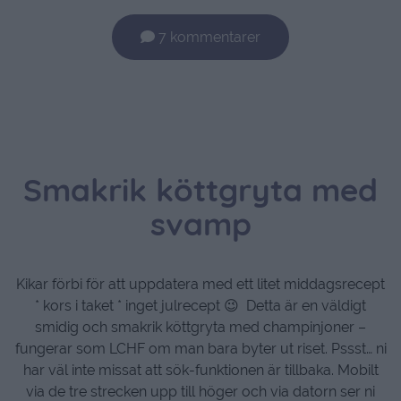
7 kommentarer
Smakrik köttgryta med
svamp
Kikar förbi för att uppdatera med ett litet middagsrecept
* kors i taket * inget julrecept 😉 Detta är en väldigt
smidig och smakrik köttgryta med champinjoner –
fungerar som LCHF om man bara byter ut riset. Pssst… ni
har väl inte missat att sök-funktionen är tillbaka. Mobilt
via de tre strecken upp till höger och via datorn ser ni