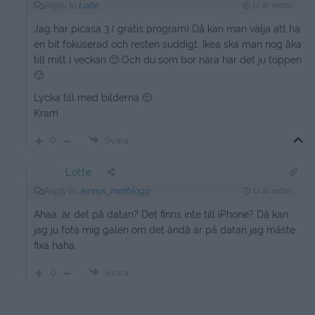
Reply to
Lotte
12 år sedan
Jag har picasa 3 ( gratis program) Då kan man välja att ha
en bit fokuserad och resten suddigt. Ikea ska man nog åka
till mitt i veckan 🙂 Och du som bor nära har det ju toppen
🙂
Lycka till med bilderna 🙂
Kram
0
Svara
Lotte
Reply to
Jennys_matblogg
12 år sedan
Ahaa, är det på datan? Det finns inte till iPhone? Då kan
jag ju fota mig galen om det ändå är på datan jag måste
fixa haha.
0
Svara