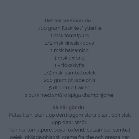
Det här behöver du :
700 gram fläskfile / ytterfile
1 msk tomatpure
1/2 msk kinesisk soya
1 msk balsamico
1 msk oxfond
1 vitlöksklyfta
1/2 msk sambal oelek
200 gram philadelphia
5 dl creme fraiche
1 burk med små krispiga champinjoner
Så här gör du :
Putsa filen, skär upp den i lagom stora bitar , och stek
upp den i smör.
Rör ner tomatpure, soya, oxfond, balsamico, sambal
oelek, philadelphiaost, creme fraiche och pressa ner