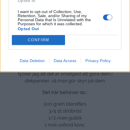
Opted In
I want to opt-out of Collection, Use,
Retention, Sale, and/or Sharing of my
Personal Data that Is Unrelated with the
Purposes for which it was collected.
Opted Out
CONFIRM
När jag gör julköttbullar så tycker jag att det är
smidigast att göra i ugnen, då slipper man matos och att
Data Deletion
Data Access
Privacy Policy
det stänker. När jag ska göra sås till köttbullarna så
tycker jag att det är smidigast att göra dem i
stekpannan, så man gör skyn på dem.
Det här behöver du :
500 gram blandfärs
3/4 dl ströbröd
1/2 riven gullök
1 msk oxfond konc.