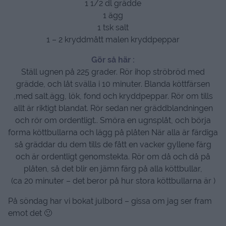
1 1/2 dl grädde
1 ägg
1 tsk salt
1 – 2 kryddmått malen kryddpeppar
Gör så här :
Ställ ugnen på 225 grader. Rör ihop ströbröd med
grädde, och låt svälla i 10 minuter. Blanda köttfärsen
,med salt,ägg, lök, fond och kryddpeppar. Rör om tills
allt är riktigt blandat. Rör sedan ner gräddblandningen
och rör om ordentligt.. Smöra en ugnsplåt, och börja
forma köttbullarna och lägg på plåten När alla är färdiga
så gräddar du dem tills de fått en vacker gyllene färg
och är ordentligt genomstekta. Rör om då och då på
plåten, så det blir en jämn färg på alla köttbullar,
(ca 20 minuter – det beror på hur stora köttbullarna är )
På söndag har vi bokat julbord – gissa om jag ser fram
emot det 🙂