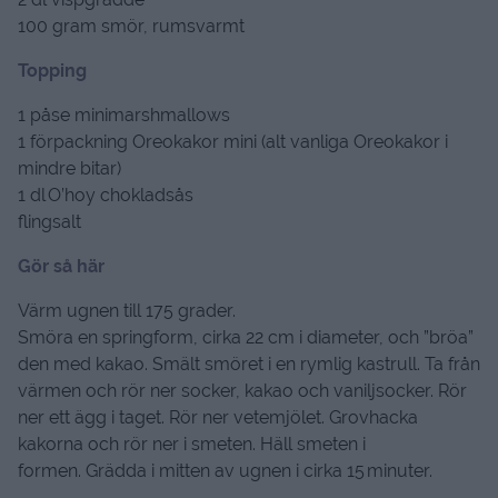
100 gram smör, rumsvarmt
Topping
1 påse minimarshmallows
1 förpackning Oreokakor mini (alt vanliga Oreokakor i
mindre bitar)
1 dl O’hoy chokladsås
flingsalt
Gör så här
Värm ugnen till 175 grader.
Smöra en springform, cirka 22 cm i diameter, och ”bröa”
den med kakao. Smält smöret i en rymlig kastrull. Ta från
värmen och rör ner socker, kakao och vaniljsocker. Rör
ner ett ägg i taget. Rör ner vetemjölet. Grovhacka
kakorna och rör ner i smeten. Häll smeten i
formen. Grädda i mitten av ugnen i cirka 15 minuter.