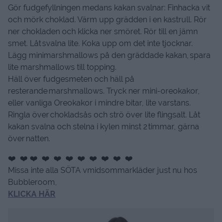
Gör fudgefyllningen medans kakan svalnar: Finhacka vit
och mörk choklad. Värm upp grädden i en kastrull. Rör
ner chokladen och klicka ner smöret. Rör till en jämn
smet. Låt svalna lite. Koka upp om det inte tjocknar.
Lägg minimarshmallows på den gräddade kakan, spara
lite marshmallows till topping.
Häll över fudgesmeten och häll på
resterande marshmallows. Tryck ner mini-oreokakor,
eller vanliga Oreokakor i mindre bitar, lite varstans.
Ringla över chokladsås och strö över lite flingsalt. Låt
kakan svalna och stelna i kylen minst 2 timmar, gärna
över natten.
❤️ ❤️ ❤️ ❤️ ❤️ ❤️ ❤️ ❤️ ❤️ ❤️ ❤️
Missa inte alla SÖTA vmidsommarkläder just nu hos
Bubbleroom,
KLICKA HÄR