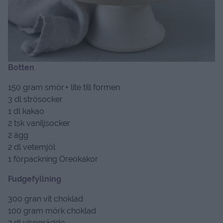
Botten
150 gram smör + lite till formen
3 dl strösocker
1 dl kakao
2 tsk vaniljsocker
2 ägg
2 dl vetemjöl
1 förpackning Oreokakor
Fudgefyllning
300 gran vit choklad
100 gram mörk choklad
2 dl vispgrädde