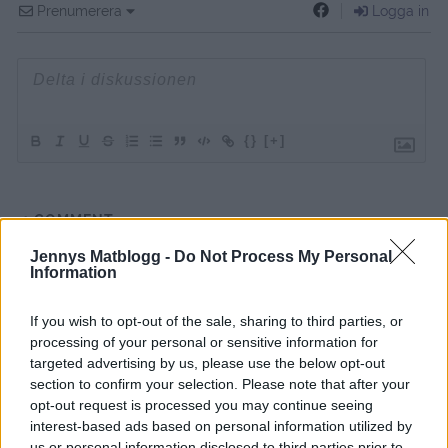
Prenumerera
Logga in
{}
[+]
1
COMMENT
äldsta
Jennys Matblogg -
Do Not Process My Personal
Information
If you wish to opt-out of the sale, sharing to third parties, or
Sara
processing of your personal or sensitive information for
2 år sedan
targeted advertising by us, please use the below opt-out
section to confirm your selection. Please note that after your
Hur gör man detta oreokaka vill jag veta
opt-out request is processed you may continue seeing
interest-based ads based on personal information utilized by
Svara
0
us or personal information disclosed to third parties prior to