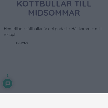
KÖTTBULLAR TILL
MIDSOMMAR
Hemtrillade köttbullar är det godaste. Här kommer mitt
recept!
1