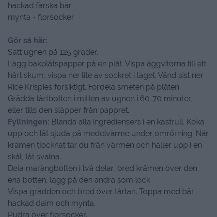
hackad färska bär
mynta + florsocker
Gör så här:
Sätt ugnen på 125 grader.
Lägg bakplåtspapper på en plåt. Vispa äggvitorna till ett
hårt skum, vispa ner lite av sockret i taget. Vänd sist ner
Rice Krispies försiktigt. Fördela smeten på plåten.
Grädda tårtbotten i mitten av ugnen i 60-70 minuter,
eller tills den släpper från pappret.
Fyllningen:
Blanda alla ingrediensers i en kastrull. Koka
upp och låt sjuda på medelvärme under omrörning. När
krämen tjocknat tar du från värmen och häller upp i en
skål, låt svalna.
Dela marängbotten i två delar, bred krämen över den
ena botten, lägg på den andra som lock.
Vispa grädden och bred över tårtan. Toppa med bär
hackad daim och mynta.
Pudra över florsocker.