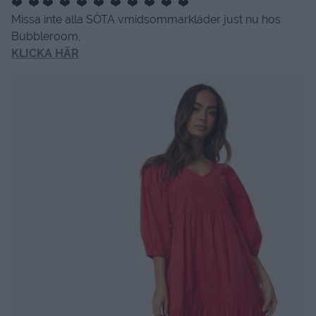
❤️ ❤️ ❤️ ❤️ ❤️ ❤️ ❤️ ❤️ ❤️ ❤️ ❤️
Missa inte alla SÖTA vmidsommarkläder just nu hos
Bubbleroom,
KLICKA HÄR