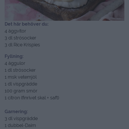
Det här behöver du:
4 äggvitor
3 dl strösocker
3 dl Rice Krispies
Fyllning:
4 äggulor
1 dl strösocker
1 msk vetemjöl
1 dl vispgrädde
100 gram smör
1 citron (finrivet skal + saft)
Garnering:
3 dl vispgrädde
1 dubbel-Daim