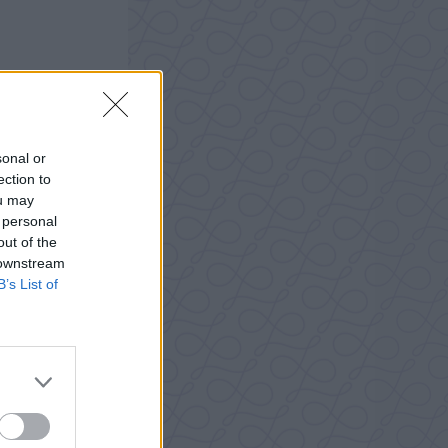
sonal or
ection to
ou may
 personal
out of the
 downstream
B’s List of