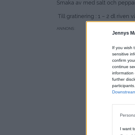
Smaka av med salt och peppa
Till gratinering : 1 – 2 dl riven 
Jennys M
If you wish 
sensitive in
confirm you
continue se
information 
further disc
participants
Downstream 
Persona
I want t