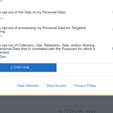
In
o opt-out of the Sale of my Personal Data.
In
 grader. Lägg de upptinade laxbitarna i en
to opt-out of processing my Personal Data for Targeted
trull med grädde, fond , creme fraiche och
ing.
In
 gillar stark mat) smaka av med salt och
r minuter och lägg över laxen . Lägg över den
o opt-out of Collection, Use, Retention, Sale, and/or Sharing
ersonal Data that Is Unrelated with the Purposes for which it
0 minuter, eller tills laxen är färdig.
lected.
Out
️ ❤️
CONFIRM
LLHÖVER.
Data Deletion
Data Access
Privacy Policy
13 FEBRUARI, 2024