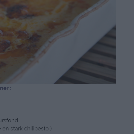
ner :
ursfond
 en stark chilipesto )