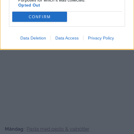
Purposes for which it was collected.
Opted Out
CONFIRM
Data Deletion
Data Access
Privacy Policy
Måndag
:
Pasta med pesto & valnötter