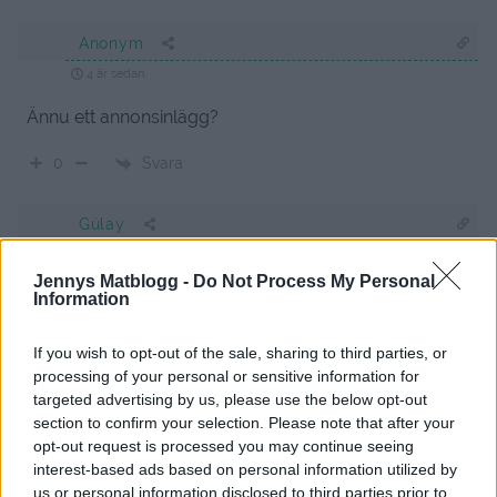
Anonym
4 år sedan
Ännu ett annonsinlägg?
Svara
0
Gülay
4 år sedan
Jennys Matblogg -
Do Not Process My Personal
Annonslänkarna för Åhlens funkar inte så du vet. Tänkte
Information
klicka hem några Gerbera…
If you wish to opt-out of the sale, sharing to third parties, or
Svara
0
processing of your personal or sensitive information for
targeted advertising by us, please use the below opt-out
section to confirm your selection. Please note that after your
opt-out request is processed you may continue seeing
interest-based ads based on personal information utilized by
us or personal information disclosed to third parties prior to