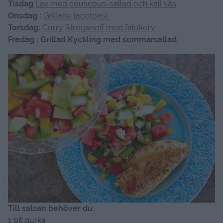
Tisdag
Lax med couscous-sallad och kall sås
Onsdag :
Grillade tacotoast
Torsdag:
Curry Stroganoff med falukorv
Fredag : Grillad Kyckling med sommarsallad
Till salsan behöver du:
1 bit gurka