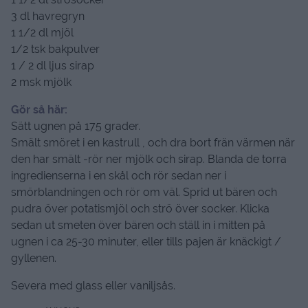
3 dl havregryn
1 1/2 dl mjöl
1/2 tsk bakpulver
1 / 2 dl ljus sirap
2 msk mjölk
Gör så här:
Sätt ugnen på 175 grader.
Smält smöret i en kastrull , och dra bort frän värmen när
den har smält -rör ner mjölk och sirap. Blanda de torra
ingredienserna i en skål och rör sedan ner i
smörblandningen och rör om väl. Sprid ut bären och
pudra över potatismjöl och strö över socker. Klicka
sedan ut smeten över bären och ställ in i mitten på
ugnen i ca 25-30 minuter, eller tills pajen är knäckigt /
gyllenen.
Severa med glass eller vaniljsås.