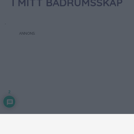
I MITT BADRUMSSKÅP
.
2