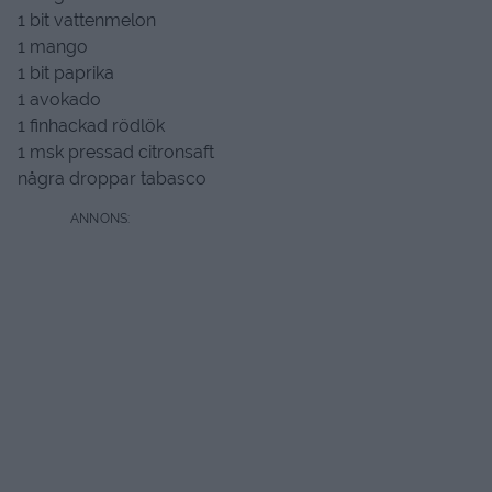
1 bit vattenmelon
1 mango
1 bit paprika
1 avokado
1 finhackad rödlök
1 msk pressad citronsaft
några droppar tabasco