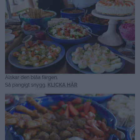
Älskar den blåa färgen.
Så pangigt snygg.
KLICKA HÄR